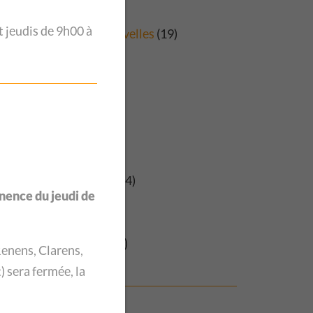
stitution
(102)
 jeudis de 9h00 à
urnal du CSP Vaud Nouvelles
(19)
esse
(15)
évention
(11)
ises de position
(38)
estions d'argent
(24)
estions de couple
(20)
estions de jeunes
(33)
estions de migration
(54)
nence du jeudi de
estions de racisme
(8)
estions juridiques
(19)
ponse à consultation
(2)
enens, Clarens,
vue de presse
(7)
) sera
fermée, la