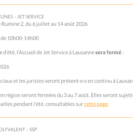
L
EUNES – JET SERVICE
de Rumine 2, du 6 juillet au 14 août 2026
i de 10h00-14h00
e d’été, l’Accueil de Jet Service à Lausanne
sera fermé
:
 2026
ociaux et les juristes seront présent·e·s en continu à Lausan
 région seront fermées du 3 au 7 août. Elles seront sujett
elles pendant l’été, consultables sur
cette page.
 du nouveau numéro des
OLYVALENT – SSP