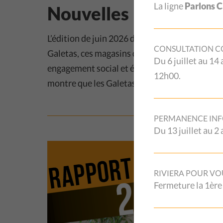
La ligne
Parlons 
Nouvelles !
L’édition de juin 2026 du journal Les Nouvelles
CONSULTATION CO
Galetas, ces magasins de seconde main qui, dep
Du 6 juillet au 14
engagement social et écologie dans tout le ca
12h00.
montre que les Galetas sont bien plus que des
PERMANENCE INF
Du 13 juillet au 
RIVIERA POUR VO
Fermeture la 1ère