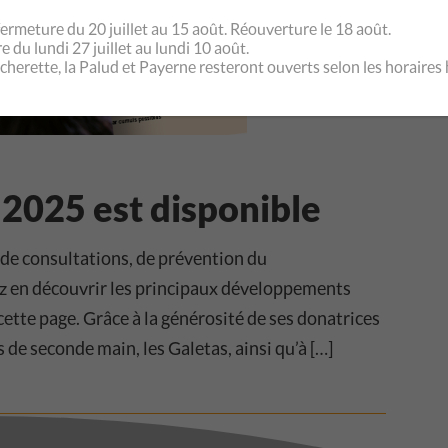
ermeture du 20 juillet au 15 août. Réouverture le 18 août.
 du lundi 27 juillet au lundi 10 août.
écherette, la Palud et Payerne resteront ouverts selon les horaires 
 2025 est disponible
 de consultations, de prévention du
z en découvrir les principaux développements
cette page. Grâce à la générosité de ses donatrices
 de seconde main, les Galetas, ainsi qu’à […]