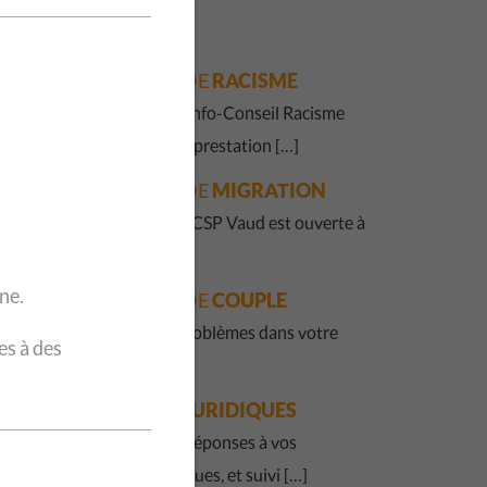
ES
SERVICES
QUESTIONS DE
RACISME
La Permanence Info-Conseil Racisme
est une nouvelle prestation […]
QUESTIONS DE
MIGRATION
La Fraternité du CSP Vaud est ouverte à
toute […]
ne.
QUESTIONS DE
COUPLE
Vous avez des problèmes dans votre
es à des
couple ? […]
QUESTIONS
JURIDIQUES
Accueil, écoute, réponses à vos
questions juridiques, et suivi […]