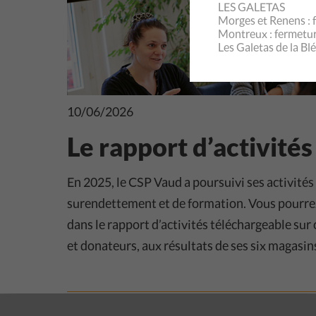
LES GALETAS
Morges et Renens : f
Montreux : fermeture
Les Galetas de la Bl
10/06/2026
Le rapport d’activités
En 2025, le CSP Vaud a poursuivi ses activités
surendettement et de formation. Vous pourre
dans le rapport d’activités téléchargeable sur 
et donateurs, aux résultats de ses six magasins