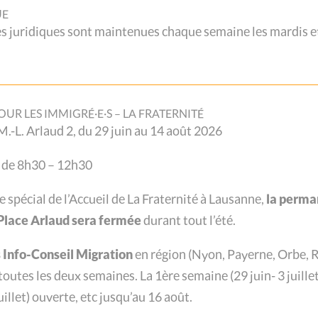
In
UE
juridiques sont maintenues chaque semaine les mardis et
Jo
Pr
Pr
Pr
026 : bilan d’une année
OUR LES IMMIGRÉ·E·S – LA FRATERNITÉ
Qu
. M.-L. Arlaud 2, du 29 juin au 14 août 2026
Qu
es
Qu
 de 8h30 – 12h30
Qu
nue ce lundi 22 juin. Elle a permis de revenir sur
re spécial de l’Accueil de La Fraternité à Lausanne,
la perma
Qu
ation de ses prestations, plusieurs avancées
a Place Arlaud sera fermée
durant tout l’été.
Qu
et de plaidoyer, ainsi que l’adoption de nouvelles
Ré
. La soirée [...]
Info-Conseil Migration
en région (
Nyon, Payerne, Orbe, R
Re
 toutes les deux semaines.
La 1ère semaine (29 juin- 3 juillet
illet) ouverte, etc jusqu’au 16 août.