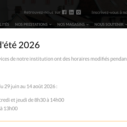
Inscrivez-vous à n
LITÉS
NOS PRESTATIONS
NOS MAGASINS
NOUS
SOUTENIR
d'été 2026
vices de notre institution ont des horaires modifiés pendan
L
Br
u 29 juin au 14 août 2026 :
Co
Di
credi et jeudi de 8h30 à 14h00
D
 à 13h00
Ed
Fo