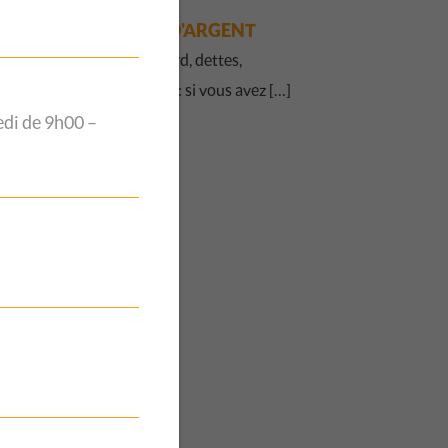
QUESTIONS
D'ARGENT
Factures en retard, dettes,
surendettement : si vous avez […]
edi de 9h00 –