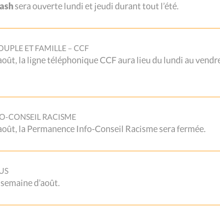
Cash
sera ouverte lundi et jeudi durant tout l’été.
 est désormais disponible. Elle met à l’honneur les
UPLE ET FAMILLE – CCF
uis plus de cinquante ans, allient solidarité,
 août, la ligne téléphonique CCF aura lieu du lundi au vendr
nton de Vaud. À travers son dossier, ce numéro
 […]
O-CONSEIL RACISME
2 août, la Permanence Info-Conseil Racisme sera fermée.
US
 semaine d’août.