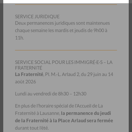
SERVICE JURIDIQUE
Deux permanences juridiques sont maintenues
chaque semaine les mardis et jeudis de 9h00 à
Les médias font régulièrement appel aux compétences du
11h.
CSP Vaud pour décrire les problèmes sociaux rencontrés. Ils
se font l’écho des préoccupations transmises lors de nos
conférences de presse ou prises de position de l’institution.
SERVICE SOCIAL POUR LES IMMIGRÉ·E·S – LA
Sa responsable politique sociale et recherche ainsi que les
FRATERNITÉ
La Fraternité
, Pl. M.-L. Arlaud 2, du 29 juin au 14
consultant·e·s répondent aux sollicitations des médias
août 2026
pour décrire les réalités des personnes usagères de ses
consultations.
Lundi au vendredi de 8h30 – 12h30
En plus de l’horaire spécial de l’Accueil de La
Archives
Fraternité à Lausanne,
la permanence du jeudi
de la Fraternité à la Place Arlaud sera fermée
Les articles sur le CSP Vaud se trouvent sur la page
durant tout l’été.
Archives-Presse
.