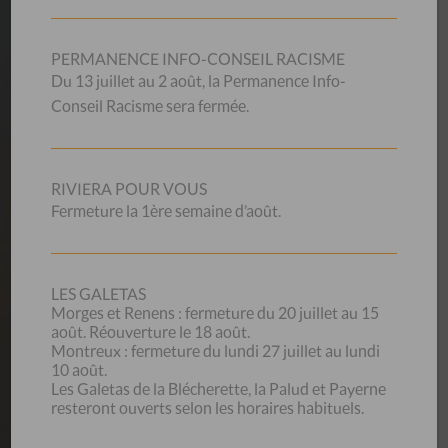
est la nôtre ? Nous offrons des conditions d’engagement et
de travail attrayantes et compétitives.
Vous pouvez aussi vous annoncer pour faire du bénévolat
PERMANENCE INFO-CONSEIL RACISME
(magasins d’occasion).
Du 13 juillet au 2 août, la Permanence Info-
Conseil Racisme sera fermée.
Nos offres d’emploi
RIVIERA POUR VOUS
Fermeture la 1ère semaine d’août.
CONTACT
CSP Vaud
LES GALETAS
Beau-Séjour 28
Morges et Renens : fermeture du 20 juillet au 15
1003 Lausanne
août. Réouverture le 18 août.
Horaires de l’accueil
Montreux : fermeture du lundi 27 juillet au lundi
10 août.
Tél.
021 560 60 60
Les Galetas de la Blécherette, la Palud et Payerne
Contactez-nous par mail
resteront ouverts selon les horaires habituels.
Pour faire un don