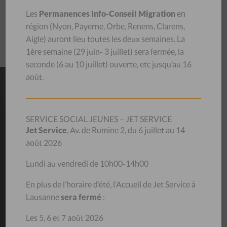
Les
Permanences Info-Conseil Migration
en
région (
Nyon, Payerne, Orbe, Renens, Clarens,
Aigle
) auront lieu toutes les deux semaines.
La
1ère semaine (29 juin- 3 juillet) sera
fermée, la
seconde (6 au 10 juillet) ouverte, etc jusqu’au 16
août.
NOS
MAGASINS
SERVICE SOCIAL JEUNES – JET SERVICE
Habits, livres, bibelots, meubles, vaisselle… venez découvrir
Jet Service
, Av. de Rumine 2, du 6 juillet au 14
les trésors que recèlent nos magasins d’occasion ! Le stock
août 2026
se renouvelle chaque jour.
En achetant au CSP, vous contribuez à aider des personnes
Lundi au vendredi de 10h00-14h00
en difficulté et vous donnez une deuxième vie aux objets,
luttant ainsi contre le gaspillage.
En plus de l’horaire d’été, l’Accueil de Jet Service à
Lausanne
sera fermé
:
Découvrez nos magasins
Les 5, 6 et 7 août 2026