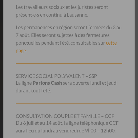
Les travailleurs sociaux et les juristes seront
présent·e·s en continu à Lausanne.
AIDE
MÉMOIRES
Les permanences en région seront fermées du 3 au
7 août. Elles seront sujettes à des fermetures
Les aide-mémoires du CSP Vaud proviennent de
l’expérience professionnelle de ses collaborateurs et de ses
ponctuelles pendant l’été, consultables sur
cette
collaboratrices. Ils s’adressent à toute personne qui a
page.
besoin de renseignements sur les sujets proposés.
SERVICE SOCIAL POLYVALENT – SSP
Nos aide-mémoires
La ligne
Parlons Cash
sera ouverte lundi et jeudi
durant tout l’été.
OFFRES
D’EMPLOI
CONSULTATION COUPLE ET FAMILLE – CCF
Du 6 juillet au 14 août, la ligne téléphonique CCF
Vous souhaitez mettre vos compétences professionnelles
aura lieu du lundi au vendredi de 9h00 – 12h00.
et votre motivation au service de la mission exigeante qui