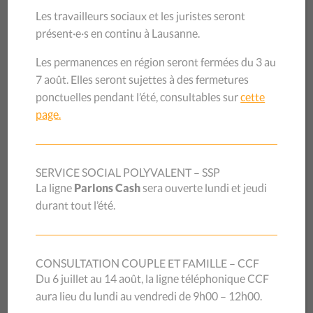
La prévention du
Les travailleurs sociaux et les juristes seront
présent·e·s en continu à Lausanne.
surendettement auprès
Les permanences en région seront fermées du 3 au
des jeunes
7 août. Elles seront sujettes à des fermetures
ponctuelles pendant l’été, consultables sur
cette
page.
Le journal de décembre du CSP Vaud est entièrement
consacré à l’activité de prévention du surendettement
auprès des jeunes. Vous pouvez y découvrir : Un reportage
SERVICE SOCIAL POLYVALENT – SSP
réalisé en classe. Les outils utilisés dans les différents lieux
La ligne
Parlons Cash
sera ouverte lundi et jeudi
où intervient l’équipe de prévention. Les valeurs qui sous-
durant tout l’été.
tendent ce travail. Les liens entre ce travail de prévention
et […]
CONSULTATION COUPLE ET FAMILLE – CCF
Du 6 juillet au 14 août, la ligne téléphonique CCF
aura lieu du lundi au vendredi de 9h00 – 12h00.