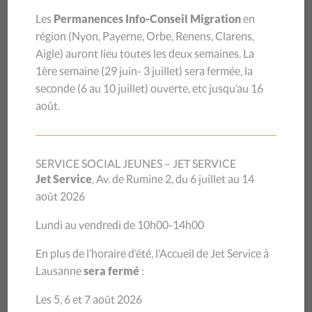
maisons de recouvrement. Le CSP Vaud, partenaire
Les
Permanences Info-Conseil Migration
en
historique du programme « Parlons cash » de l’État de
région (
Nyon, Payerne, Orbe, Renens, Clarens,
Vaud, a le plaisir de s’associer à la diffusion de la nouvelle
Aigle
) auront lieu toutes les deux semaines.
La
[…]
1ère semaine (29 juin- 3 juillet) sera
fermée, la
seconde (6 au 10 juillet) ouverte, etc jusqu’au 16
août.
SERVICE SOCIAL JEUNES – JET SERVICE
Jet Service
, Av. de Rumine 2, du 6 juillet au 14
août 2026
Lundi au vendredi de 10h00-14h00
En plus de l’horaire d’été, l’Accueil de Jet Service à
Lausanne
sera fermé
:
18/12/2023
Les 5, 6 et 7 août 2026