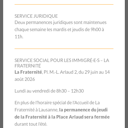
SERVICE JURIDIQUE
17/10/2024
Deux permanences juridiques sont maintenues
chaque semaine les mardis et jeudis de 9h00 à
Nouvelle campagne
11h.
« Parlons cash » : focus
sur les pratiques
SERVICE SOCIAL POUR LES IMMIGRÉ·E·S – LA
FRATERNITÉ
La Fraternité
, Pl. M.-L. Arlaud 2, du 29 juin au 14
abusives des maisons de
août 2026
recouvrement
Lundi au vendredi de 8h30 – 12h30
En plus de l’horaire spécial de l’Accueil de La
Fraternité à Lausanne,
la permanence du jeudi
Partenaire du programme « Parlons cash » de l’État de
de la Fraternité à la Place Arlaud sera fermée
Vaud, le CSP Vaud est heureux de contribuer à diffuser la
durant tout l’été.
nouvelle campagne cantonale visant à exposer les abus des