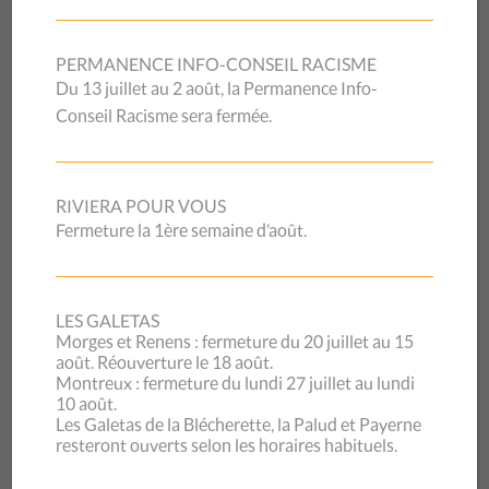
PERMANENCE INFO-CONSEIL RACISME
Du 13 juillet au 2 août, la Permanence Info-
Conseil Racisme sera fermée.
RIVIERA POUR VOUS
Fermeture la 1ère semaine d’août.
27/02/2020
Surendettement, de
LES GALETAS
bonnes infos à « on en
Morges et Renens : fermeture du 20 juillet au 15
août. Réouverture le 18 août.
Montreux : fermeture du lundi 27 juillet au lundi
parle » de la rts
10 août.
Les Galetas de la Blécherette, la Palud et Payerne
resteront ouverts selon les horaires habituels.
L’émission « on en parle » sur la rts était consacrée aux