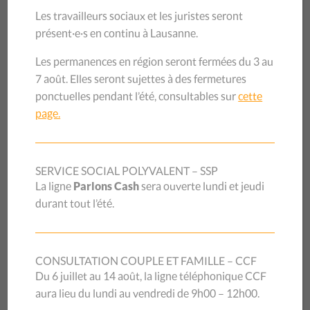
Les travailleurs sociaux et les juristes seront
personnes.
présent·e·s en continu à Lausanne.
«
Le mot participation est polysémique. Pour notre part, nous
avons choisi cette définition : celle-ci est effective quand des
Les permanences en région seront fermées du 3 au
personnes concernées s’impliquent ou sont impliquées de
7 août. Elles seront sujettes à des fermetures
manière collective dans l’élaboration, la mise en œuvre et
ponctuelles pendant l’été, consultables sur
cette
l’évaluation des politiques qui les concernent
» commencent-
page.
elles. «
Or, il faut veiller à mettre en place les conditions
nécessaires afin d’éviter les risques de manipulations et
d’instrumentalisation des personnes. Cela demande des moyens
SERVICE SOCIAL POLYVALENT – SSP
très importants en temps et en argent, ce qui est
La ligne
Parlons Cash
sera ouverte lundi et jeudi
malheureusement très souvent sous-évalué
», continuent-
durant tout l’été.
elles.
Trois ateliers exposaient ensuite des projets participatifs
récents touchant au domaine de la pauvreté (avec un axe
CONSULTATION COUPLE ET FAMILLE – CCF
intervention, formation, recherche) qui ont permis aux
Du 6 juillet au 14 août, la ligne téléphonique CCF
participantes et aux participants de bénéficier des apports
aura lieu du lundi au vendredi de 9h00 – 12h00.
de personnes concernées dans différents projets.