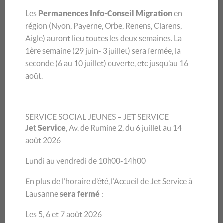
collaboratrices et collaborateurs, et d’amatrices et
Les
Permanences Info-Conseil Migration
en
amateurs de musique en fin de soirée.
région (
Nyon, Payerne, Orbe, Renens, Clarens,
Aigle
) auront lieu toutes les deux semaines.
La
En effet, notre institution a saisi l’occasion de son jubilé
1ère semaine (29 juin- 3 juillet) sera
fermée, la
pour confronter le réseau social vaudois public et privé à la
seconde (6 au 10 juillet) ouverte, etc jusqu’au 16
question de la participation des publics concernés à la
août.
définition des politiques sociales, un enjeu qui répond aux
aspirations des nouvelles générations pour une société
plus inclusive et démocratique.
SERVICE SOCIAL JEUNES – JET SERVICE
LA PARTICIPATION DES PUBLICS DU TRAVAIL SOCIAL ?
Jet Service
, Av. de Rumine 2, du 6 juillet au 14
août 2026
Quels sont les enjeux, les risques mais aussi les
opportunités quand on veut initier une démarche de
Lundi au vendredi de 10h00-14h00
travail collective avec les personnes concernées par une
En plus de l’horaire d’été, l’Accueil de Jet Service à
aide sociale ? Ce sont à ces questions que les professeures
Lausanne
sera fermé
:
Caroline Reynaud et Sophie Guerry de la Haute école de
travail social Fribourg, précurseuses en la matière, ont
Les 5, 6 et 7 août 2026
répondu devant un public passionné de plus de cent