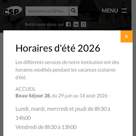
Rechercher
MENU
sur
Rechercher
CSP
sur
Vaud
CSP
Vaud
✕
Horaires d'été 2026
Les différents services de notre institution ont des
horaires modifiés pendant les vacances scolaires
d’été.
ACCUEIL
Beau-Séjour 28,
du 29 juin au 14 août 2026 :
Lundi, mardi, mercredi et jeudi de 8h30 à
14h00
13/10/2021
Vendredi de 8h30 à 13h00