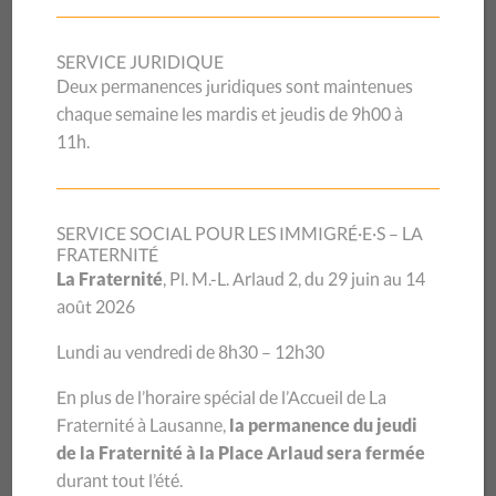
Une journée anniversaire
tournée vers l’avenir!
SERVICE JURIDIQUE
Deux permanences juridiques sont maintenues
chaque semaine les mardis et jeudis de 9h00 à
« Comment faire participer les usagers et les usagères des
11h.
prestations sociales à l’amélioration des dispositifs ? Tel était
le sujet de la conférence qui inaugurait la journée officielle
des 60 ans du CSP Vaud. »
SERVICE SOCIAL POUR LES IMMIGRÉ·E·S – LA
FRATERNITÉ
Quelques 150 personnes ont participé avec grand
La Fraternité
, Pl. M.-L. Arlaud 2, du 29 juin au 14
intérêt à cette journée anniversaire le jeudi 7 octobre
août 2026
au Casino de Montbenon. La partie officielle qui suivait
la conférence a notamment marqué le partenariat
Lundi au vendredi de 8h30 – 12h30
soutenu avec les autorités, avec des prises de paroles
En plus de l’horaire spécial de l’Accueil de La
de trois Conseillères d’Etat et du Syndic de Lausanne.
Fraternité à Lausanne,
la permanence du jeudi
La journée prenant ensuite un tour plus festif,
de la Fraternité à la Place Arlaud sera fermée
rassemblant un public varié, composé d’acteurs du
durant tout l’été.
monde social, de donatrices et donateurs, des