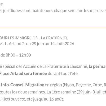
UE
juridiques sont maintenues chaque semaine les mardis et
 la pandémie de Covid-19
OUR LES IMMIGRÉ·E·S – LA FRATERNITÉ
. M.-L. Arlaud 2, du 29 juin au 14 août 2026
tenaient à Lausanne leur conférence de presse
 de 8h30 – 12h30
émie du point de vue social – à partir de leur
tés durant cette dernière année.
re spécial de l’Accueil de La Fraternité à Lausanne,
la perma
a Place Arlaud sera fermée
durant tout l’été.
Info-Conseil Migration
en région (
Nyon, Payerne, Orbe, R
 toutes les deux semaines.
La 1ère semaine (29 juin- 3 juillet
illet) ouverte, etc jusqu’au 16 août.