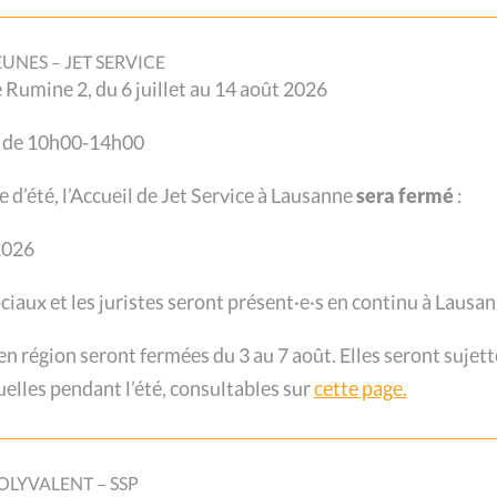
EUNES – JET SERVICE
de Rumine 2, du 6 juillet au 14 août 2026
i de 10h00-14h00
L
e d’été, l’Accueil de Jet Service à Lausanne
sera fermé
:
 2026
ociaux et les juristes seront présent·e·s en continu à Lausan
 région seront fermées du 3 au 7 août. Elles seront sujett
e plan cantonal avec d’autres acteurs et romand avec
elles pendant l’été, consultables sur
cette page.
 les distribuer aux personnes dans le besoin: c’est
produit les CSP de Suisse romande (CSP.ch)
a pandémie de Covid-19. Il fut aussi riche en
OLYVALENT – SSP