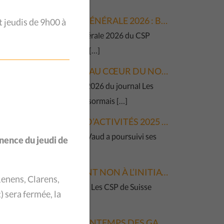
ASSEMBLÉE GÉNÉRALE 2026 : BILAN D’UNE ANNÉE 2025 RICHE EN AVANCÉES
 jeudis de 9h00 à
L’Assemblée générale 2026 du CSP
Vaud s’est tenue […]
LES GALETAS, AU CŒUR DU NOUVEAU NUMÉRO DES NOUVELLES !
L’édition de juin 2026 du journal Les
Nouvelles est désormais […]
LE RAPPORT D’ACTIVITÉS 2025 EST DISPONIBLE
En 2025, le CSP Vaud a poursuivi ses
nence du jeudi de
activités de […]
LES CSP DISENT NON À L’INITIATIVE « PAS DE SUISSE À 10 MILLIONS ! »
enens, Clarens,
Le 13 mai 2026 – Les CSP de Suisse
) sera
fermée, la
romande […]
VENTE DE PRINTEMPS DES GALETAS DU CSP VAUD : FAITES DE BELLES TROUVAILLES À PETITS PRIX !