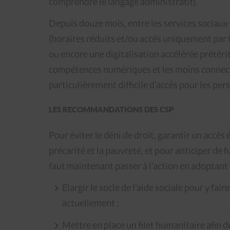
comprendre le langage administratif).
Depuis douze mois, entre les services sociaux 
(horaires réduits et/ou accès uniquement par t
ou encore une digitalisation accélérée prétéri
compétences numériques et les moins connectées
particulièrement difficile d’accès pour les per
LES RECOMMANDATIONS DES CSP
Pour éviter le déni de droit, garantir un accès 
précarité et la pauvreté, et pour anticiper de 
faut maintenant passer à l’action en adoptant 
Elargir le socle de l’aide sociale pour y fai
actuellement ;
Mettre en place un filet humanitaire afin de