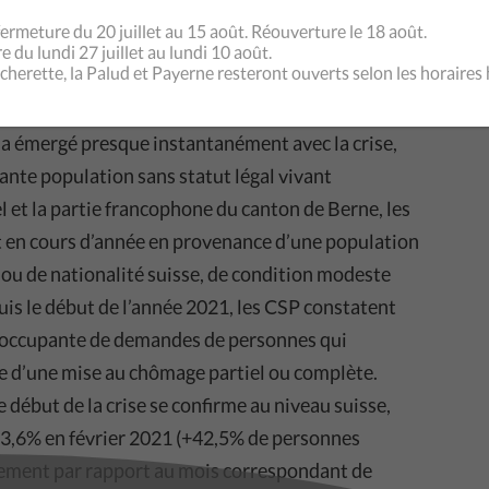
ermeture du 20 juillet au 15 août. Réouverture le 18 août.
 du lundi 27 juillet au lundi 10 août.
UVEAUX BESOINS SEMBLABLES
écherette, la Palud et Payerne resteront ouverts selon les horaires 
 une intensité différents selon les régions. A
 a émergé presque instantanément avec la crise,
tante population sans statut légal vivant
 et la partie francophone du canton de Berne, les
 en cours d’année en provenance d’une population
ou de nationalité suisse, de condition modeste
puis le début de l’année 2021, les CSP constatent
éoccupante de demandes de personnes qui
e d’une mise au chômage partiel ou complète.
début de la crise se confirme au niveau suisse,
 3,6% en février 2021 (+42,5% de personnes
acement par rapport au mois correspondant de