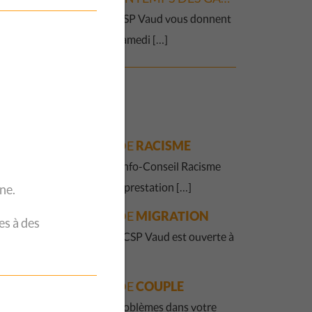
Les Galetas du CSP Vaud vous donnent
rendez-vous le samedi […]
ES
SERVICES
QUESTIONS DE
RACISME
La Permanence Info-Conseil Racisme
est une nouvelle prestation […]
ne.
QUESTIONS DE
MIGRATION
es à des
La Fraternité du CSP Vaud est ouverte à
toute […]
QUESTIONS DE
COUPLE
Vous avez des problèmes dans votre