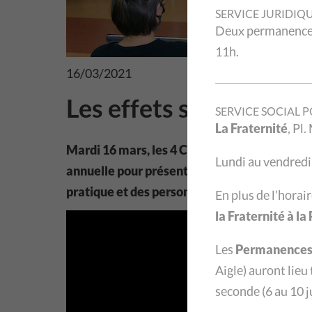
SERVICE JURIDIQ
Deux permanences 
11h.
16/03/2021
Les effets sociaux de
SERVICE SOCIAL P
La Fraternité
, Pl
Mardi 16 mars, les 4 CSP de Suisse romande 
Lundi au vendredi
annuelle pour présenter les effets de la pand
pratique et des personnes qui les ont consul
En plus de l’horai
la Fraternité à l
Les
Permanences 
Aigle
) auront lieu
seconde (6 au 10 ju