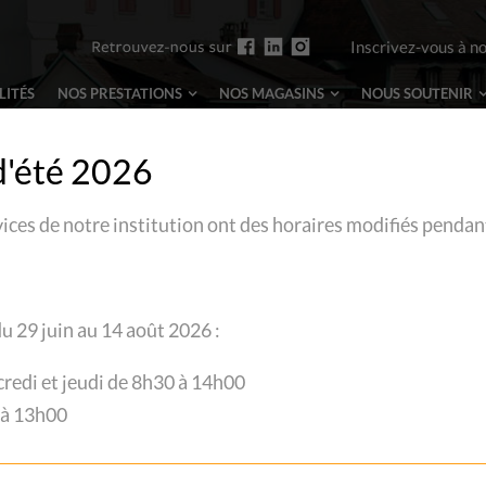
Inscrivez-vous à n
LITÉS
NOS PRESTATIONS
NOS MAGASINS
NOUS
SOUTENIR
d'été 2026
vices de notre institution ont des horaires modifiés pendan
D
D
u 29 juin au 14 août 2026 :
J
credi et jeudi de 8h30 à 14h00
 à 13h00
L