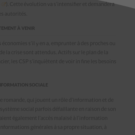
O
). Cette évolution va s’intensifier et demandera
es autorités.
TEMENT À VENIR
s économies s’il y en a, emprunter à des proches ou
de la crise sont attendus. Actifs sur le plan de la
cier, les CSP s’inquiètent de voir
in fine
les besoins
’INFORMATION SOCIALE
sse romande, qui jouent un rôle d’information et de
 système social parfois défaillante en raison de son
naient également l’accès malaisé à l’information
s informations générales à sa propre situation, à