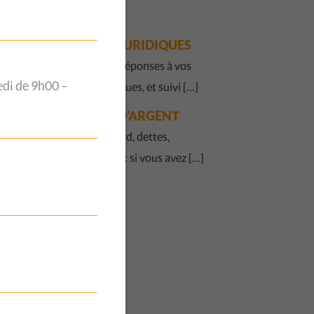
couple ? […]
QUESTIONS
JURIDIQUES
Accueil, écoute, réponses à vos
edi de 9h00 –
questions juridiques, et suivi […]
QUESTIONS
D'ARGENT
Factures en retard, dettes,
surendettement : si vous avez […]