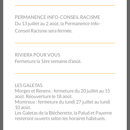
REMPLIR LE FORMULAIRE DE DEMANDE DE LOCATION
PERMANENCE INFO-CONSEIL RACISME
CHARTE DE LOCATION DE LA SALLE DE LA FRATERNITÉ
Du 13 juillet au 2 août, la Permanence Info-
Conseil Racisme sera fermée.
PHOTOS DE LA SALLE
RIVIERA POUR VOUS
DE LA FRATERNITÉ
Fermeture la 1ère semaine d’août.
LES GALETAS
Morges et Renens : fermeture du 20 juillet au 15
août. Réouverture le 18 août.
Montreux : fermeture du lundi 27 juillet au lundi
10 août.
Les Galetas de la Blécherette, la Palud et Payerne
resteront ouverts selon les horaires habituels.