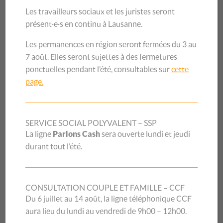
une table de mixage, 2 colonne audio
Les travailleurs sociaux et les juristes seront
professionnel 75dB (micro inclus)
présent·e·s en continu à Lausanne.
2 microphones, 1 micro-cravate
Les permanences en région seront fermées du 3 au
7 août. Elles seront sujettes à des fermetures
ponctuelles pendant l’été, consultables sur
cette
LES TARIFS SONT FIXÉS PAR PLAGE HORAIRE. ILS SONT
page.
EXPLICITÉS DANS LE FORMULAIRE DE LOCATION CI-
DESSOUS.
SERVICE SOCIAL POLYVALENT – SSP
La ligne
Parlons Cash
sera ouverte lundi et jeudi
MODALITÉS DE PAIEMENT
durant tout l’été.
Virement: IBAN CH09 0900 0000 1000 0252 2
Réf. salle FRAT + date de location
CONSULTATION COUPLE ET FAMILLE – CCF
Du 6 juillet au 14 août, la ligne téléphonique CCF
Facture sur demande à
e-mail
aura lieu du lundi au vendredi de 9h00 – 12h00.