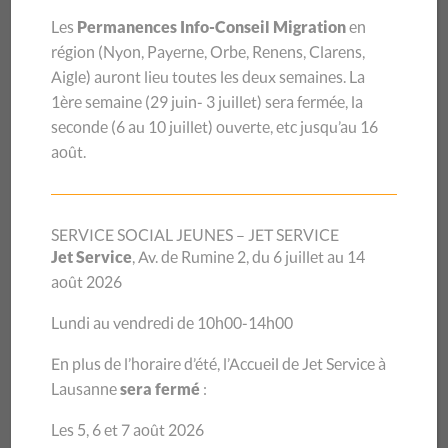
Les
Permanences Info-Conseil Migration
en
Espace accueil et vestiaire
région (
Nyon, Payerne, Orbe, Renens, Clarens,
Aigle
) auront lieu toutes les deux semaines.
La
dimension de la salle : 83 m
2
1ère semaine (29 juin- 3 juillet) sera
fermée, la
nombre de personnes : 60 personnes dans la
seconde (6 au 10 juillet) ouverte, etc jusqu’au 16
août.
salle et 20 personnes dans le hall
2 parois amovibles pour séparer la salle
SERVICE SOCIAL JEUNES – JET SERVICE
Cuisine équipée professionnellement avec
Jet Service
, Av. de Rumine 2, du 6 juillet au 14
service vaisselle complet, machine à laver la
août 2026
vaisselle, machine à café, 2 frigos et 1
Lundi au vendredi de 10h00-14h00
congélateur
En plus de l’horaire d’été, l’Accueil de Jet Service à
Wi-Fi, beamer et écran
Lausanne
sera fermé
:
Equipement sono – à louer au prix de Fr. 50.-
Les 5, 6 et 7 août 2026