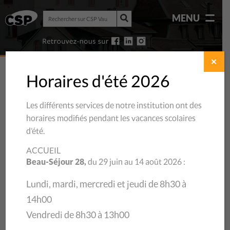
Rechercher
MENU
sur
Rechercher
CSP
sur
Vaud
CSP
Vaud
✕
Horaires d'été 2026
Les différents services de notre institution ont des
LOCATION DE
SALLE
horaires modifiés pendant les vacances scolaires
d’été.
ACCUEIL
Beau-Séjour 28,
du 29 juin au 14 août 2026 :
Lundi, mardi, mercredi et jeudi de 8h30 à
14h00
Vendredi de 8h30 à 13h00