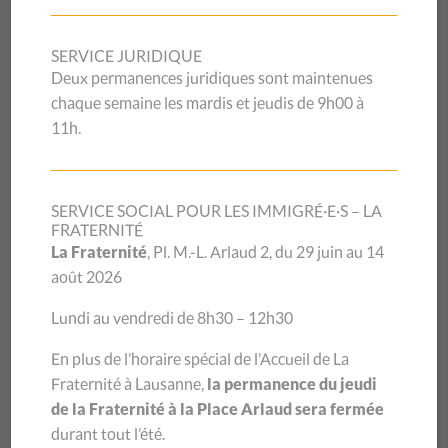
SERVICE JURIDIQUE
Deux permanences juridiques sont maintenues
chaque semaine les mardis et jeudis de 9h00 à
La Salle de la Fraternité est un lieu à
11h.
disposition des communautés étrangères
pour y mener des activités ponctuelles.
SERVICE SOCIAL POUR LES IMMIGRÉ·E·S – LA
FRATERNITÉ
La Fraternité
, Pl. M.-L. Arlaud 2, du 29 juin au 14
Elle sert aussi pour la mise sur pied de projets et
août 2026
manifestations en lien avec la migration. C’est dans cette
salle qu’ont lieu les permanences sociales, les soirées
Lundi au vendredi de 8h30 – 12h30
d’information et les journées de formation animées par les
collaborateurs et les collaboratrices du CSP Vaud.
En plus de l’horaire spécial de l’Accueil de La
Fraternité à Lausanne,
la permanence du jeudi
de la Fraternité à la Place Arlaud sera fermée
durant tout l’été.
C’EST AUSSI UNE SALLE OFFERTE À LA LOCATION.