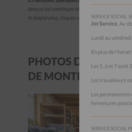
Ci-dessous, quelques photos
: vous pouvez vo
dessus (et continuer de regarder tout le diapo
SERVICE SOCIAL J
le diaporama, cliquez sur la flèche orange à dr
Jet Service
, Av. 
Lundi au vendred
En plus de l’horair
PHOTOS DU NOUVEL
Les 5, 6 et 7 août
DE MONTREUX
Les travailleurs s
Les permanences en
fermetures ponctu
SERVICE SOCIAL P