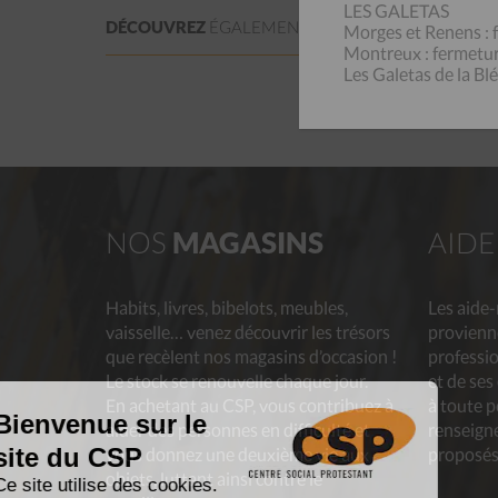
LES GALETAS
DÉCOUVREZ
ÉGALEMENT:
SERVICE DE
RAMASSA
Morges et Renens : f
Montreux : fermeture
Les Galetas de la Bl
NOS
MAGASINS
AID
Habits, livres, bibelots, meubles,
Les aide
vaisselle… venez découvrir les trésors
provienn
que recèlent nos magasins d’occasion !
professio
Le stock se renouvelle chaque jour.
et de ses
En achetant au CSP, vous contribuez à
à toute p
aider des personnes en difficulté et
renseigne
vous donnez une deuxième vie aux
proposés
objets, luttant ainsi contre le