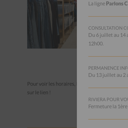
La ligne
Parlons 
CONSULTATION CO
Du 6 juillet au 14
12h00.
PERMANENCE INF
Du 13 juillet au 
Pour voir les horaires, l’adresse et d’autres r
sur le lien !
RIVIERA POUR VO
Fermeture la 1ère