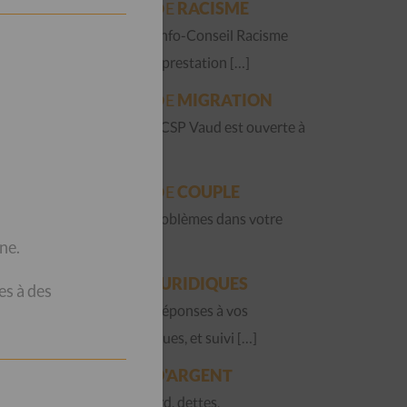
QUESTIONS DE
RACISME
La Permanence Info-Conseil Racisme
est une nouvelle prestation […]
QUESTIONS DE
MIGRATION
La Fraternité du CSP Vaud est ouverte à
toute […]
QUESTIONS DE
COUPLE
Vous avez des problèmes dans votre
ne.
couple ? […]
QUESTIONS
JURIDIQUES
es à des
Accueil, écoute, réponses à vos
questions juridiques, et suivi […]
QUESTIONS
D'ARGENT
Factures en retard, dettes,