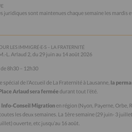
UE
juridiques sont maintenues chaque semaine les mardis et
nts au Galetas de
OUR LES IMMIGRÉ·E·S – LA FRATERNITÉ
. M.-L. Arlaud 2, du 29 juin au 14 août 2026
 de 8h30 – 12h30
ouvrir le nouvel espace destiné aux vêtements et
re spécial de l’Accueil de La Fraternité à Lausanne,
la perma
grandi et complètement rénovée par l’équipe du
a Place Arlaud sera fermée
durant tout l’été.
nous réjouissons de vous y recevoir.
Info-Conseil Migration
en région (
Nyon, Payerne, Orbe, R
 pour hommes et pour les enfants. Des
L
 toutes les deux semaines.
La 1ère semaine (29 juin- 3 juillet
lanc bien sûr : nappes, linges, draps…
illet) ouverte, etc jusqu’au 16 août.