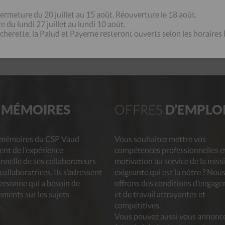
GE
LES GALETAS
DU
CSP VAUD
BÉNÉVOLAT
ermeture du 20 juillet au 15 août. Réouverture le 18 août.
 du lundi 27 juillet au lundi 10 août.
écherette, la Palud et Payerne resteront ouverts selon les horaires 
E
MÉMOIRES
OFFRES
D’EMPLO
-mémoires du CSP Vaud
Vous souhaitez mettre vos
ent de l’expérience
compétences professionnelles e
nnelle de ses collaborateurs
motivation au service de la miss
 collaboratrices. Ils s’adressent
exigeante qui est la nôtre ? Nou
ersonne qui a besoin de
offrons des conditions d’engag
ments sur les sujets
et de travail attrayantes et
.
compétitives.
Vous pouvez aussi vous annonc