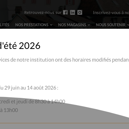
Inscrivez-vous à n
LITÉS
NOS PRESTATIONS
NOS MAGASINS
NOUS
SOUTENIR
d'été 2026
vices de notre institution ont des horaires modifiés pendan
L
u 29 juin au 14 août 2026 :
credi et jeudi de 8h30 à 14h00
 à 13h00