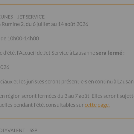
ir chaque image dans son plein format en cliquant
rama ainsi). Si vous voulez avancer et reculer dans
EUNES – JET SERVICE
oite
>
ou à gauche
<
sur la photo.
de Rumine 2, du 6 juillet au 14 août 2026
i de 10h00-14h00
e d’été, l’Accueil de Jet Service à Lausanne
sera fermé
:
 ESPACE DU GALETAS
 2026
ociaux et les juristes seront présent·e·s en continu à Lausan
 région seront fermées du 3 au 7 août. Elles seront sujett
elles pendant l’été, consultables sur
cette page.
OLYVALENT – SSP