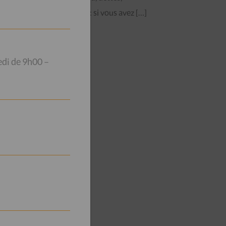
surendettement : si vous avez […]
edi de 9h00 –