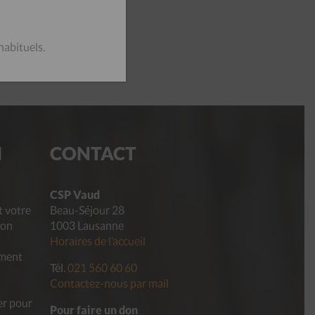
habituels.
I
CONTACT
CSP Vaud
t votre
Beau-Séjour 28
ion
1003 Lausanne
s
Horaires de l’accueil
ement
Tél.
021 560 60 60
Contactez-nous par mail
er pour
Pour faire un don