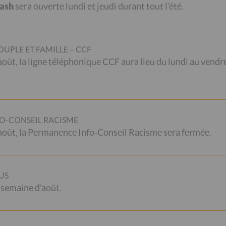
Cash
sera ouverte lundi et jeudi durant tout l’été.
UPLE ET FAMILLE – CCF
 août, la ligne téléphonique CCF aura lieu du lundi au vendr
O-CONSEIL RACISME
2 août, la Permanence Info-Conseil Racisme sera fermée.
enseignements sur les
Galetas du CSP Vaud
, cliquez
US
 semaine d’août.