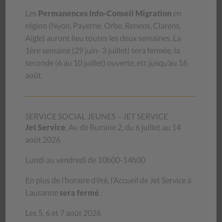
Rapport d’activités 2023
Les
Permanences Info-Conseil Migration
en
Rapport d’activités 2022
région (
Nyon, Payerne, Orbe, Renens, Clarens,
Aigle
) auront lieu toutes les deux semaines.
La
Rapport d’activités 2021
1ère semaine (29 juin- 3 juillet) sera
fermée, la
Rapport d’activités 2020
seconde (6 au 10 juillet) ouverte, etc jusqu’au 16
août.
Rapport Covid-19 et crise sociale, 2020
Rapport d’activités 2019
SERVICE SOCIAL JEUNES – JET SERVICE
Jet Service
, Av. de Rumine 2, du 6 juillet au 14
août 2026
Lundi au vendredi de 10h00-14h00
Rapports d'activités plus anciens
En plus de l’horaire d’été, l’Accueil de Jet Service à
Lausanne
sera fermé
:
Les 5, 6 et 7 août 2026