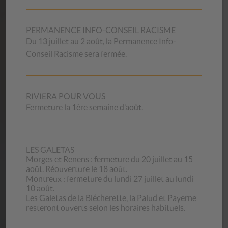
l’expérience professionnelle de ses collaborateurs et de ses
collaboratrices. Ils s’adressent à toute personne qui a
PERMANENCE INFO-CONSEIL RACISME
besoin de renseignements sur les sujets proposés.
Du 13 juillet au 2 août, la Permanence Info-
Conseil Racisme sera fermée.
Nos aide-mémoires
RIVIERA POUR VOUS
Fermeture la 1ère semaine d’août.
OFFRES
D’EMPLOI
Vous souhaitez mettre vos compétences professionnelles
LES GALETAS
et votre motivation au service de la mission exigeante qui
Morges et Renens : fermeture du 20 juillet au 15
août. Réouverture le 18 août.
est la nôtre ? Nous offrons des conditions d’engagement et
Montreux : fermeture du lundi 27 juillet au lundi
de travail attrayantes et compétitives.
10 août.
Vous pouvez aussi vous annoncer pour faire du bénévolat
Les Galetas de la Blécherette, la Palud et Payerne
(magasins d’occasion).
resteront ouverts selon les horaires habituels.