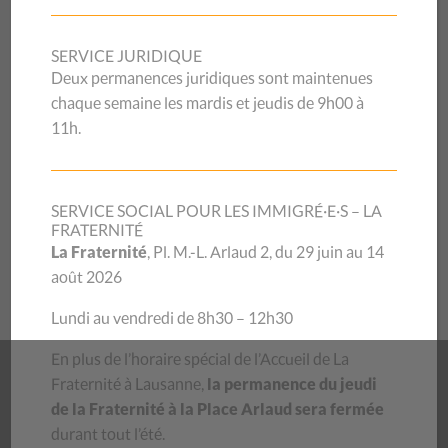
SERVICE JURIDIQUE
Deux permanences juridiques sont maintenues
chaque semaine les mardis et jeudis de 9h00 à
N’hésitez pas à nous contacter si vous souhaitez des
11h.
renseignements complémentaires sur le CSP Vaud.
Vous pouvez aussi nous demander l’envoi des rapports
dans leur version papier.
SERVICE SOCIAL POUR LES IMMIGRÉ·E·S – LA
FRATERNITÉ
La Fraternité
, Pl. M.-L. Arlaud 2, du 29 juin au 14
août 2026
Contactez notre service de la communication
Lundi au vendredi de 8h30 – 12h30
RAPPORTS D’ACTIVITÉS
En plus de l’horaire spécial de l’Accueil de La
Fraternité à Lausanne,
la permanence du jeudi
Rapport d’activités 2025
de la Fraternité à la Place Arlaud sera fermée
Rapport d’activités 2024
durant tout l’été.