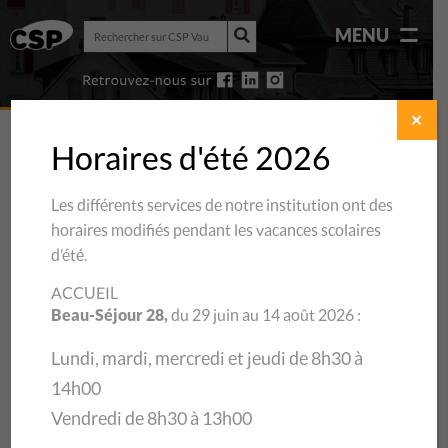
Rechercher
MENU
sur
Rechercher
CSP
sur
Vaud
CSP
Vaud
✕
Horaires d'été 2026
Les différents services de notre institution ont des
RAPPORTS
D’ACTIVITÉS
horaires modifiés pendant les vacances scolaires
d’été.
ACCUEIL
Beau-Séjour 28,
du 29 juin au 14 août 2026 :
Lundi, mardi, mercredi et jeudi de 8h30 à
14h00
Vendredi de 8h30 à 13h00