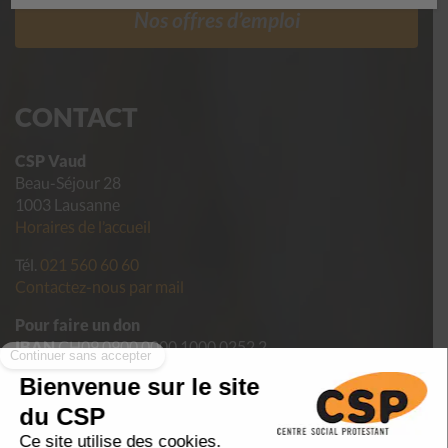
Nos offres d’emploi
CONTACT
CSP Vaud
Beau-Séjour 28
1003 Lausanne
Horaires de l’accueil
Tél.
021 560 60 60
Contactez-nous par mail
Pour faire un don
IBAN
CH09 0900 0000 1000 0252 2
Politique de confidentialité des données du CSP Vaud