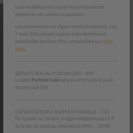
Les travailleurs sociaux et les juristes seront
présent·e·s en continu à Lausanne.
NOS
MAGASINS
Les permanences en région seront fermées du 3 au
7 août. Elles seront sujettes à des fermetures
Habits, livres, bibelots, meubles, vaisselle… venez découvrir
ponctuelles pendant l’été, consultables sur
cette
les trésors que recèlent nos magasins d’occasion ! Le stock
page.
se renouvelle chaque jour.
En achetant au CSP, vous contribuez à aider des personnes
en difficulté et vous donnez une deuxième vie aux objets,
luttant ainsi contre le gaspillage.
SERVICE SOCIAL POLYVALENT – SSP
La ligne
Parlons Cash
sera ouverte lundi et jeudi
durant tout l’été.
Découvrez nos magasins
CONSULTATION COUPLE ET FAMILLE – CCF
AIDE
MÉMOIRES
Du 6 juillet au 14 août, la ligne téléphonique CCF
aura lieu du lundi au vendredi de 9h00 – 12h00.
Les aide-mémoires du CSP Vaud proviennent de