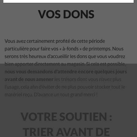
VOS DONS
Vous avez certainement profité de cette période
particulière pour faire vos « à-fonds » de printemps. Nous
serons très heureux d’accueillir les dons que vous voudrez
bien apporter directement au magasin. Si cela est possible,
nous vous demandons d’attendre encore quelques jours
avant de nous amener
les trésors dont vous n’avez plus
l’usage, cela afin d’éviter de ne plus pouvoir stocker tout le
matériel reçu. D’avance un tout grand merci !
VOTRE SOUTIEN :
TRIER AVANT DE