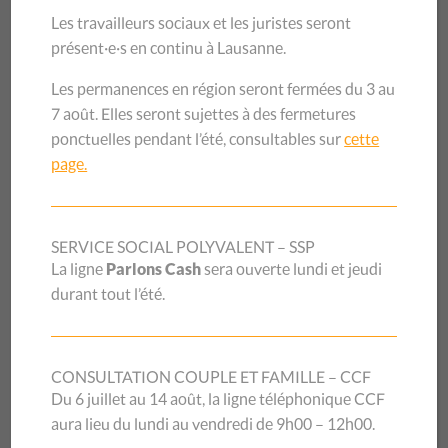
LES BOUTIQUES
Les travailleurs sociaux et les juristes seront
présent·e·s en continu à Lausanne.
La Boutique Livres de Lausanne a réouvert ses portes
Les permanences en région seront fermées du 3 au
mardi 23 juin.
7 août. Elles seront sujettes à des fermetures
ponctuelles pendant l’été, consultables sur
cette
Par contre, celle de Morges, traditionnellement toujours
page.
fermée pendant les vacances scolaires, restera fermée
jusqu’à la rentrée d’août.
SERVICE SOCIAL POLYVALENT – SSP
SERVICE DE
La ligne
Parlons Cash
sera ouverte lundi et jeudi
durant tout l’été.
RAMASSAGE
CONSULTATION COUPLE ET FAMILLE – CCF
Du 6 juillet au 14 août, la ligne téléphonique CCF
Le service de ramassage a pu reprendre dans tous nos
aura lieu du lundi au vendredi de 9h00 – 12h00.
lieux. N’hésitez pas à faire usage de notre
formulaire de