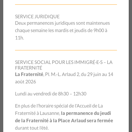
Réouverture de nos magasins
dès le 11 mai
SERVICE JURIDIQUE
Deux permanences juridiques sont maintenues
chaque semaine les mardis et jeudis de 9h00 à
L’OCCASION EN
11h.
SÉCURITÉ !
SERVICE SOCIAL POUR LES IMMIGRÉ·E·S – LA
FRATERNITÉ
La Fraternité
, Pl. M.-L. Arlaud 2, du 29 juin au 14
août 2026
Pour la réouverture de nos magasins, les équipes de nos
trois Galetas se réjouissent de vous recevoir à nouveau dès
Lundi au vendredi de 8h30 – 12h30
ce lundi 11 mai 2020. Et cela selon leur horaire, à savoir
lundi 11 mai pour Payerne, mardi 12 mai pour La
En plus de l’horaire spécial de l’Accueil de La
Blécherette et mercredi 13 mai pour Montreux.
Fraternité à Lausanne,
la permanence du jeudi
de la Fraternité à la Place Arlaud sera fermée
Les magasins ont été réaménagés
afin de pouvoir vous
durant tout l’été.
recevoir en toute sécurité. Un système de limitation du