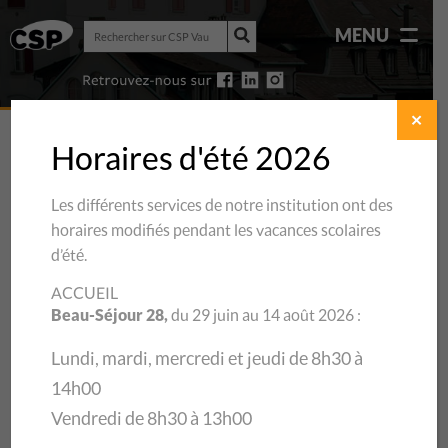
Rechercher
MENU
sur
Rechercher
CSP
sur
Vaud
CSP
Vaud
✕
Horaires d'été 2026
Les différents services de notre institution ont des
horaires modifiés pendant les vacances scolaires
d’été.
ACCUEIL
Beau-Séjour 28,
du 29 juin au 14 août 2026 :
Lundi, mardi, mercredi et jeudi de 8h30 à
14h00
05/10/2020
Vendredi de 8h30 à 13h00