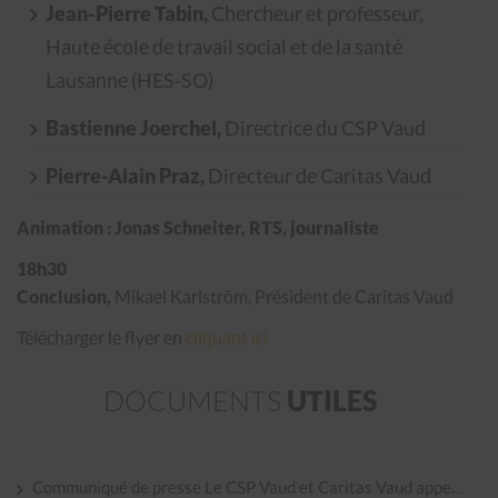
Jean-Pierre Tabin,
Chercheur et professeur,
Haute école de travail social et de la santé
Lausanne (HES-SO)
Bastienne Joerchel,
Directrice du CSP Vaud
Pierre-Alain Praz,
Directeur de Caritas Vaud
Animation : Jonas Schneiter, RTS, journaliste
18h30
Conclusion,
Mikael Karlström, Président de Caritas Vaud
Télécharger le flyer en
cliquant ici
DOCUMENTS
UTILES
Communiqué de presse Le CSP Vaud et Caritas Vaud appellent les autorités à ne plus détourner le regard sur les oublié·e·s des mesures de protection sociale