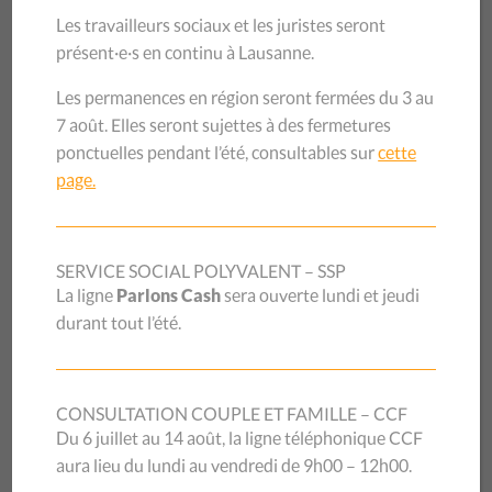
Les travailleurs sociaux et les juristes seront
présent·e·s en continu à Lausanne.
CLIQUEZ CI-DESSUS POUR VOIR LA CONFÉRENCE-DÉBAT
EN LIGNE.
Les permanences en région seront fermées du 3 au
7 août. Elles seront sujettes à des fermetures
En Suisse, des milliers de personnes travaillent et
ponctuelles pendant l’été, consultables sur
cette
subviennent à leurs besoins sans pour autant bénéficier
page.
d’un filet social digne de ce nom en cas de crise ou de
difficultés. Les profils sont divers : les personnes sans-
papiers qui contribuent activement au bon
SERVICE SOCIAL POLYVALENT – SSP
fonctionnement de notre économie, les étudiant·e·s qui
La ligne
Parlons Cash
sera ouverte lundi et jeudi
financent leurs études par des petits boulots payés à
durant tout l’été.
l’heure, les «petits» indépendants ou encore les personnes
et familles qui vivent avec des revenus juste au-dessus des
normes d’intervention sociale.
CONSULTATION COUPLE ET FAMILLE – CCF
FONDS D’AIDE D’URGENCE
Du 6 juillet au 14 août, la ligne téléphonique CCF
aura lieu du lundi au vendredi de 9h00 – 12h00.
C’est la dure réalité que la crise du coronavirus a mise en