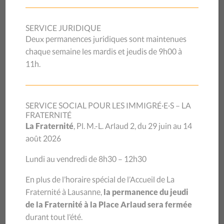
Covid-19: Conférence-débat en
ligne! Le 29 octobre à 16h30
SERVICE JURIDIQUE
Deux permanences juridiques sont maintenues
chaque semaine les mardis et jeudis de 9h00 à
COVID-19, QUELLES LEÇONS TIRER
11h.
POUR L’AVENIR ?
Bas les masques sur les oublié-e-s des
SERVICE SOCIAL POUR LES IMMIGRÉ·E·S – LA
mesures de protection sociale.
FRATERNITÉ
La Fraternité
, Pl. M.-L. Arlaud 2, du 29 juin au 14
Caritas Vaud et le CSP Vaud invitent le public à un
août 2026
premier échange à l’occasion d’une conférence-débat
commune le 29 octobre prochain. Les deux
Lundi au vendredi de 8h30 – 12h30
organisations souhaitent tirer un premier bilan de la
phase de crise et amorcer une réflexion collective
En plus de l’horaire spécial de l’Accueil de La
mobilisant tous les acteurs concernés pour qu’une
Fraternité à Lausanne,
la permanence du jeudi
détresse sociale d’une telle ampleur ne se reproduise
de la Fraternité à la Place Arlaud sera fermée
pas.
durant tout l’été.