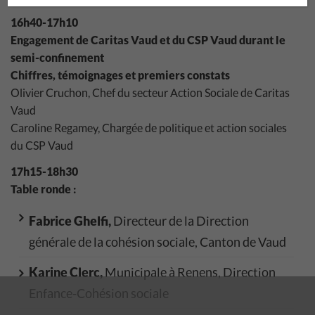
16h40-17h10
Engagement de Caritas Vaud et du CSP Vaud durant le
semi-confinement
Chiffres, témoignages et premiers constats
Olivier Cruchon, Chef du secteur Action Sociale de Caritas
Vaud
Caroline Regamey, Chargée de politique et action sociales
du CSP Vaud
17h15-18h30
Table ronde :
Fabrice Ghelfi,
Directeur de la Direction
générale de la cohésion sociale, Canton de Vaud
Karine Clerc,
Municipale à Renens, Direction
Enfance-Cohésion sociale