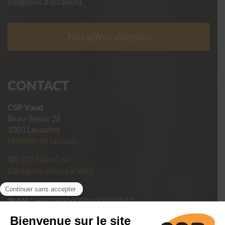
(magasins d’occasion).
Nos offres d’emploi
CONTACT
CSP Vaud
Beau-Séjour 28
1003 Lausanne
Horaires de l’accueil
Tél.
021 560 60 60
Contactez-nous par mail
Pour faire un don
IBAN
CH09 0900 0000 1000 0252 2