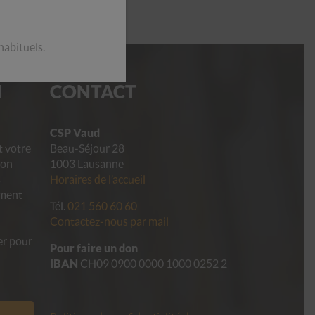
habituels.
I
CONTACT
CSP Vaud
t votre
Beau-Séjour 28
ion
1003 Lausanne
s
Horaires de l’accueil
ement
Tél.
021 560 60 60
Contactez-nous par mail
er pour
Pour faire un don
IBAN
CH09 0900 0000 1000 0252 2