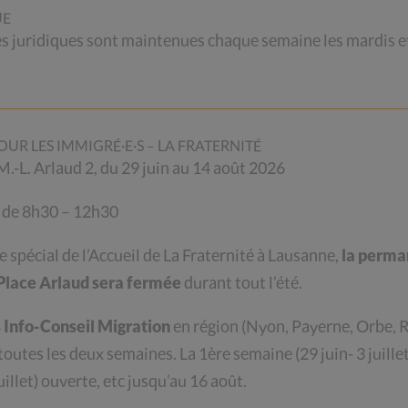
UE
juridiques sont maintenues chaque semaine les mardis et
OUR LES IMMIGRÉ·E·S – LA FRATERNITÉ
. M.-L. Arlaud 2, du 29 juin au 14 août 2026
 de 8h30 – 12h30
re spécial de l’Accueil de La Fraternité à Lausanne,
la perma
, vous pouvez acheter un ou plusieurs cartons de
a Place Arlaud sera fermée
durant tout l’été.
nt sur ce site. Voir le
bulletin de commande ci-
Info-Conseil Migration
en région (
Nyon, Payerne, Orbe, R
s d’un délicieux chocolat noir (55%) fondant et
 toutes les deux semaines.
La 1ère semaine (29 juin- 3 juillet
de mer et sont 100% bio. Tous les ingrédients sont
illet) ouverte, etc jusqu’au 16 août.
le Fairtrade Max Havelaar et l’emballage est