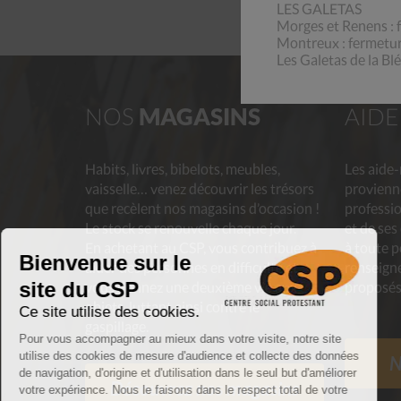
LES GALETAS
Morges et Renens : f
Montreux : fermeture
Les Galetas de la Bl
NOS
MAGASINS
AID
Habits, livres, bibelots, meubles,
Les aide
vaisselle… venez découvrir les trésors
provienn
que recèlent nos magasins d’occasion !
professio
Le stock se renouvelle chaque jour.
et de ses
En achetant au CSP, vous contribuez à
à toute p
aider des personnes en difficulté et
renseigne
vous donnez une deuxième vie aux
proposés
objets, luttant ainsi contre le
gaspillage.
N
Découvrez nos magasins