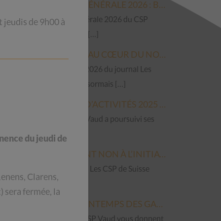
ASSEMBLÉE GÉNÉRALE 2026 : BILAN D’UNE ANNÉE 2025 RICHE EN AVANCÉES
L’Assemblée générale 2026 du CSP
 jeudis de 9h00 à
Vaud s’est tenue […]
LES GALETAS, AU CŒUR DU NOUVEAU NUMÉRO DES NOUVELLES !
L’édition de juin 2026 du journal Les
Nouvelles est désormais […]
LE RAPPORT D’ACTIVITÉS 2025 EST DISPONIBLE
En 2025, le CSP Vaud a poursuivi ses
activités de […]
nence du jeudi de
LES CSP DISENT NON À L’INITIATIVE « PAS DE SUISSE À 10 MILLIONS ! »
Le 13 mai 2026 – Les CSP de Suisse
enens, Clarens,
romande […]
) sera
fermée, la
VENTE DE PRINTEMPS DES GALETAS DU CSP VAUD : FAITES DE BELLES TROUVAILLES À PETITS PRIX !
Les Galetas du CSP Vaud vous donnent