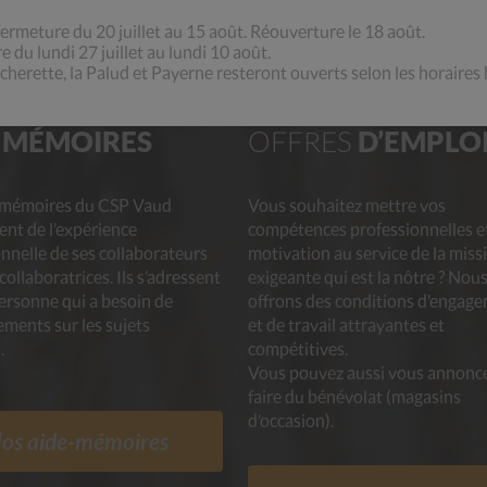
ermeture du 20 juillet au 15 août. Réouverture le 18 août.
 du lundi 27 juillet au lundi 10 août.
écherette, la Palud et Payerne resteront ouverts selon les horaires 
E
MÉMOIRES
OFFRES
D’EMPLO
-mémoires du CSP Vaud
Vous souhaitez mettre vos
ent de l’expérience
compétences professionnelles e
nnelle de ses collaborateurs
motivation au service de la miss
 collaboratrices. Ils s’adressent
exigeante qui est la nôtre ? Nou
ersonne qui a besoin de
offrons des conditions d’engag
ments sur les sujets
et de travail attrayantes et
.
compétitives.
Vous pouvez aussi vous annonc
faire du bénévolat (magasins
d’occasion).
os aide-mémoires