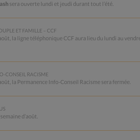
Cash
sera ouverte lundi et jeudi durant tout l’été.
UPLE ET FAMILLE – CCF
 août, la ligne téléphonique CCF aura lieu du lundi au vendr
CHF
60.00
Ajouter au panier
O-CONSEIL RACISME
2 août, la Permanence Info-Conseil Racisme sera fermée.
US
N
DON
FAIRE UN LEGS
DONNER
DES OBJETS
 semaine d’août.
ATIONS
CAMPAGNE
DES 4 CSP