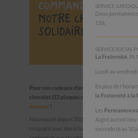
SERVICE JURIDIQ
Deux permanences 
11h.
SERVICE SOCIAL P
La Fraternité
, Pl
Lundi au vendredi
En plus de l’horai
Pour vos cadeaux d’entreprise ou personnels
la Fraternité à l
chocolat (12 plaques dans 1 carton) directeme
dessous
!
Les
Permanences 
Nouveauté depuis 2025, nos plaques sont faite
Aigle
) auront lieu
croquant avec des éclats de caramel et de sel 
seconde (6 au 10 ju
conformes aux standards du commerce équitab