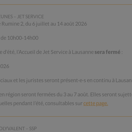
e directement à financer la gratuité des
EUNES – JET SERVICE
de Rumine 2, du 6 juillet au 14 août 2026
i de 10h00-14h00
VOS PROCHES, COLLÈGUES OU
e d’été, l’Accueil de Jet Service à Lausanne
sera fermé
:
 2026
z aux cartons de chocolat du CSP Vaud, parfaits
ociaux et les juristes seront présent·e·s en continu à Lausan
r les gourmand·e·s de votre entourage ! Chaque
ndé directement en ligne au prix de CHF 60.-. Une
 région seront fermées du 3 au 7 août. Elles seront sujett
elles pendant l’été, consultables sur
cette page.
OLYVALENT – SSP