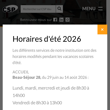
Rechercher
MENU
sur
Rechercher
CSP
sur
Vaud
CSP
Vaud
✕
Horaires d'été 2026
Les différents services de notre institution ont des
horaires modifiés pendant les vacances scolaires
d’été.
ACCUEIL
Beau-Séjour 28,
du 29 juin au 14 août 2026 :
Lundi, mardi, mercredi et jeudi de 8h30 à
14h00
27/02/2020
Vendredi de 8h30 à 13h00