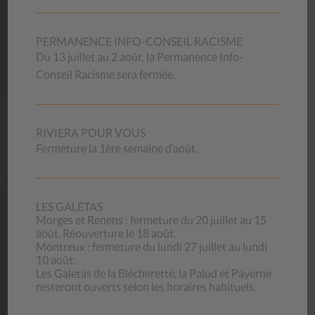
PERMANENCE INFO-CONSEIL RACISME
OFFRES
D’EMPLOI
Du 13 juillet au 2 août, la Permanence Info-
Conseil Racisme sera fermée.
Vous souhaitez mettre vos compétences professionnelles
et votre motivation au service de la mission exigeante qui
est la nôtre ? Nous offrons des conditions d’engagement et
de travail attrayantes et compétitives.
RIVIERA POUR VOUS
Vous pouvez aussi vous annoncer pour faire du bénévolat
Fermeture la 1ère semaine d’août.
(magasins d’occasion).
Nos offres d’emploi
LES GALETAS
Morges et Renens : fermeture du 20 juillet au 15
août. Réouverture le 18 août.
Montreux : fermeture du lundi 27 juillet au lundi
10 août.
CONTACT
Les Galetas de la Blécherette, la Palud et Payerne
resteront ouverts selon les horaires habituels.
CSP Vaud