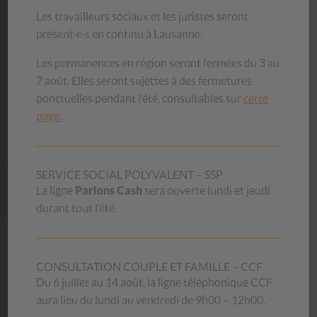
En achetant au CSP, vous contribuez à aider des personnes
Les travailleurs sociaux et les juristes seront
en difficulté et vous donnez une deuxième vie aux objets,
présent·e·s en continu à Lausanne.
luttant ainsi contre le gaspillage.
Les permanences en région seront fermées du 3 au
7 août. Elles seront sujettes à des fermetures
Découvrez nos magasins
ponctuelles pendant l’été, consultables sur
cette
page.
AIDE
MÉMOIRES
SERVICE SOCIAL POLYVALENT – SSP
La ligne
Parlons Cash
sera ouverte lundi et jeudi
Les aide-mémoires du CSP Vaud proviennent de
l’expérience professionnelle de ses collaborateurs et de ses
durant tout l’été.
collaboratrices. Ils s’adressent à toute personne qui a
besoin de renseignements sur les sujets proposés.
CONSULTATION COUPLE ET FAMILLE – CCF
Du 6 juillet au 14 août, la ligne téléphonique CCF
Nos aide-mémoires
aura lieu du lundi au vendredi de 9h00 – 12h00.