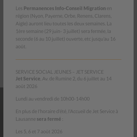
Les
Permanences Info-Conseil Migration
en
photo : copyright « on en parle » rts, 2020
région (
Nyon, Payerne, Orbe, Renens, Clarens,
Pour recevoir de l’aide :
Questions d’argent,
le service du
Aigle
) auront lieu toutes les deux semaines.
La
CSP Vaud
1ère semaine (29 juin- 3 juillet) sera
fermée, la
seconde (6 au 10 juillet) ouverte, etc jusqu’au 16
août.
DÉCOUVREZ
ÉGALEMENT:
QUESTIONS
D'ARGENT
SERVICE SOCIAL JEUNES – JET SERVICE
PRÉVENTION
Jet Service
, Av. de Rumine 2, du 6 juillet au 14
août 2026
Lundi au vendredi de 10h00-14h00
NOS
MAGASINS
En plus de l’horaire d’été, l’Accueil de Jet Service à
Lausanne
sera fermé
:
Habits, livres, bibelots, meubles, vaisselle… venez découvrir
les trésors que recèlent nos magasins d’occasion ! Le stock
Les 5, 6 et 7 août 2026
se renouvelle chaque jour.