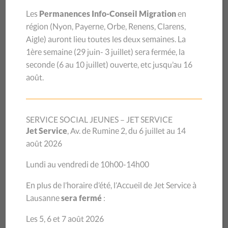
Vaud.
Les
Permanences Info-Conseil Migration
en
région (
Nyon, Payerne, Orbe, Renens, Clarens,
Les ambassadrices et ambassadeurs du CSP Vaud vous
Aigle
) auront lieu toutes les deux semaines.
La
accueilleront avec le sourire et seront présent·e·s aux
1ère semaine (29 juin- 3 juillet) sera
fermée, la
emplacements suivants :
seconde (6 au 10 juillet) ouverte, etc jusqu’au 16
août.
LAUSANNE
SERVICE SOCIAL JEUNES – JET SERVICE
Place de la Palud, le mercredi 19 novembre de
Jet Service
, Av. de Rumine 2, du 6 juillet au 14
8h30 à 13h30
août 2026
Rue Haldimand, le mercredi 19 novembre et le
Lundi au vendredi de 10h00-14h00
samedi 22 novembre de 08h30 à 13h30
En plus de l’horaire d’été, l’Accueil de Jet Service à
Place Grand St.-Jean, le samedi 22 novembre de
Lausanne
sera fermé
:
08h30 à 13h30
Les 5, 6 et 7 août 2026