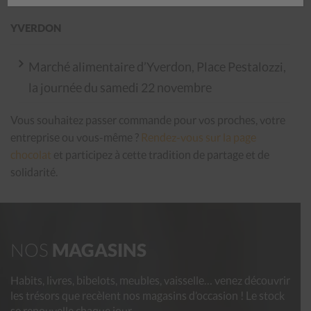
YVERDON
Marché alimentaire d’Yverdon, Place Pestalozzi,
la journée du samedi 22 novembre
Vous souhaitez passer commande pour vos proches, votre
entreprise ou vous-même ?
Rendez-vous sur la page
chocolat
et participez à cette tradition de partage et de
solidarité.
NOS
MAGASINS
Habits, livres, bibelots, meubles, vaisselle… venez découvrir
les trésors que recèlent nos magasins d’occasion ! Le stock
se renouvelle chaque jour.