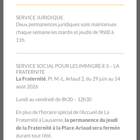
Le choc’ solidaire du CSP Vaud
est de retour !
SERVICE JURIDIQUE
Deux permanences juridiques sont maintenues
chaque semaine les mardis et jeudis de 9h00 à
Le rendez-vous gourmand et solidaire du CSP Vaud
11h.
revient cette année les mercredi 19, vendredi 21 et
samedi 22 novembre 2025 ! Dans les rues animées de
nombreuses localités vaudoises, venez allier plaisir et
SERVICE SOCIAL POUR LES IMMIGRÉ·E·S – LA
générosité en soutenant une belle cause tout en
FRATERNITÉ
La Fraternité
, Pl. M.-L. Arlaud 2, du 29 juin au 14
dégustant un chocolat bio et équitable d’exception.
août 2026
Pour un don de CHF 5.–, repartez avec une plaque de 100 g
d’un savoureux chocolat noir (55 % de cacao), fondant et
Lundi au vendredi de 8h30 – 12h30
croquant à la fois, relevé par de subtils éclats de caramel et
En plus de l’horaire spécial de l’Accueil de La
de sel de mer. Ce chocolat, choisi avec soin pour son
Fraternité à Lausanne,
la permanence du jeudi
respect de l’environnement et de ses producteurs, est bien
de la Fraternité à la Place Arlaud sera fermée
plus qu’une gourmandise : chaque plaque vendue soutient
durant tout l’été.
directement les prestations sociales gratuites du CSP