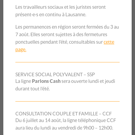
COOP Pontaise, Rue de la Pontaise 14, les
Les travailleurs sociaux et les juristes seront
journées du vendredi 21 et samedi 22 novembre
présent·e·s en continu à Lausanne.
COOP Rouvraie, Av. Parc-de-la-Rouvraie 3, les
Les permanences en région seront fermées du 3 au
7 août. Elles seront sujettes à des fermetures
journées du vendredi 21 et samedi 22 novembre
ponctuelles pendant l’été, consultables sur
cette
page.
NYON
Place Saint Martin, la journée du samedi 22
SERVICE SOCIAL POLYVALENT – SSP
novembre
La ligne
Parlons Cash
sera ouverte lundi et jeudi
durant tout l’été.
VILLENEUVE
COOP Villeneuve, Rue du Collège 2, le vendredi
CONSULTATION COUPLE ET FAMILLE – CCF
21 novembre en fin d’après-midi et le matin du
Du 6 juillet au 14 août, la ligne téléphonique CCF
aura lieu du lundi au vendredi de 9h00 – 12h00.
samedi 22 novembre