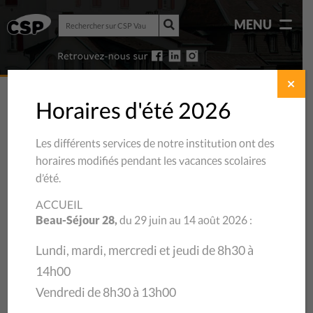
Rechercher
MENU
sur
Rechercher
CSP
sur
Vaud
CSP
Vaud
✕
Horaires d'été 2026
Les différents services de notre institution ont des
horaires modifiés pendant les vacances scolaires
d’été.
ACCUEIL
Beau-Séjour 28,
du 29 juin au 14 août 2026 :
Lundi, mardi, mercredi et jeudi de 8h30 à
14h00
06/11/2019
Vendredi de 8h30 à 13h00