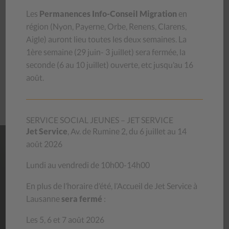
19, rue du Marché
Les
Permanences Info-Conseil Migration
en
1820 Montreux
région (
Nyon, Payerne, Orbe, Renens, Clarens,
021 963 33 55
Aigle
) auront lieu toutes les deux semaines.
La
galetasriviera@csp-vd.ch
1ère semaine (29 juin- 3 juillet) sera
fermée, la
seconde (6 au 10 juillet) ouverte, etc jusqu’au 16
août.
DÉCOUVREZ
ÉGALEMENT:
BONNES
AFFAIRES
SERVICE
DE
RAMASSAGE
LES GALETAS
DU
CSP VAUD
SERVICE SOCIAL JEUNES – JET SERVICE
Jet Service
, Av. de Rumine 2, du 6 juillet au 14
août 2026
NOS
MAGASINS
Lundi au vendredi de 10h00-14h00
Habits, livres, bibelots, meubles, vaisselle… venez découvrir
En plus de l’horaire d’été, l’Accueil de Jet Service à
les trésors que recèlent nos magasins d’occasion ! Le stock
Lausanne
sera fermé
:
se renouvelle chaque jour.
En achetant au CSP, vous contribuez à aider des personnes
Les 5, 6 et 7 août 2026
en difficulté et vous donnez une deuxième vie aux objets,