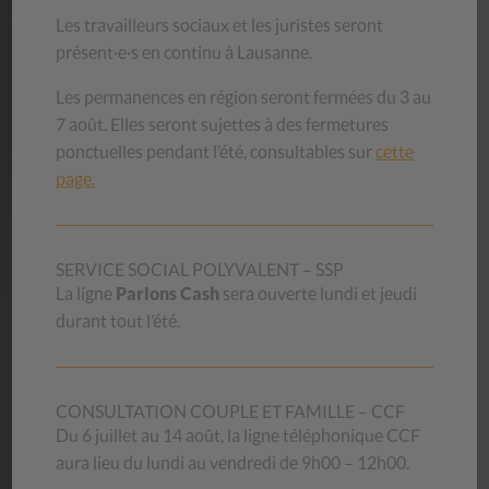
luttant ainsi contre le gaspillage.
Les travailleurs sociaux et les juristes seront
présent·e·s en continu à Lausanne.
Découvrez nos magasins
Les permanences en région seront fermées du 3 au
7 août. Elles seront sujettes à des fermetures
ponctuelles pendant l’été, consultables sur
cette
page.
AIDE
MÉMOIRES
Les aide-mémoires du CSP Vaud proviennent de
SERVICE SOCIAL POLYVALENT – SSP
l’expérience professionnelle de ses collaborateurs et de ses
La ligne
Parlons Cash
sera ouverte lundi et jeudi
collaboratrices. Ils s’adressent à toute personne qui a
durant tout l’été.
besoin de renseignements sur les sujets proposés.
Nos aide-mémoires
CONSULTATION COUPLE ET FAMILLE – CCF
Du 6 juillet au 14 août, la ligne téléphonique CCF
aura lieu du lundi au vendredi de 9h00 – 12h00.