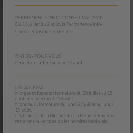
OFFRES
D’EMPLOI
PERMANENCE INFO-CONSEIL RACISME
Vous souhaitez mettre vos compétences professionnelles
Du 13 juillet au 2 août, la Permanence Info-
et votre motivation au service de la mission exigeante qui
Conseil Racisme sera fermée.
est la nôtre ? Nous offrons des conditions d’engagement et
de travail attrayantes et compétitives.
Vous pouvez aussi vous annoncer pour faire du bénévolat
(magasins d’occasion).
RIVIERA POUR VOUS
Fermeture la 1ère semaine d’août.
Nos offres d’emploi
LES GALETAS
Morges et Renens : fermeture du 20 juillet au 15
août. Réouverture le 18 août.
CONTACT
Montreux : fermeture du lundi 27 juillet au lundi
10 août.
Les Galetas de la Blécherette, la Palud et Payerne
CSP Vaud
resteront ouverts selon les horaires habituels.
Beau-Séjour 28
1003 Lausanne