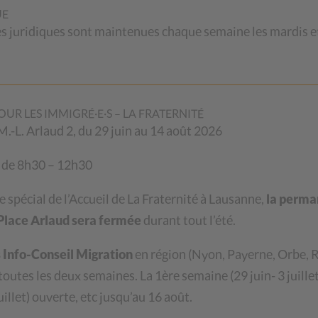
UE
juridiques sont maintenues chaque semaine les mardis et
 du nouveau numéro des
OUR LES IMMIGRÉ·E·S – LA FRATERNITÉ
. M.-L. Arlaud 2, du 29 juin au 14 août 2026
 de 8h30 – 12h30
est désormais disponible. Elle met à l’honneur les
re spécial de l’Accueil de La Fraternité à Lausanne,
la perma
depuis plus de cinquante ans, allient solidarité,
a Place Arlaud sera fermée
durant tout l’été.
nton de Vaud.
Info-Conseil Migration
en région (
Nyon, Payerne, Orbe, R
es Galetas sont bien plus que des lieux où acheter
L
 toutes les deux semaines.
La 1ère semaine (29 juin- 3 juillet
ble projet porté par des salarié·e·s, des bénévoles,
illet) ouverte, etc jusqu’au 16 août.
re au quotidien ces espaces de rencontre, d’échanges