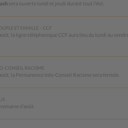
Cash
sera ouverte lundi et jeudi durant tout l’été.
UPLE ET FAMILLE – CCF
 août, la ligne téléphonique CCF aura lieu du lundi au vendr
E
MÉMOIRES
OFFRES
D’EMPLO
O-CONSEIL RACISME
2 août, la Permanence Info-Conseil Racisme sera fermée.
-mémoires du CSP Vaud
Vous souhaitez mettre vos
ent de l’expérience
compétences professionnelles e
nnelle de ses collaborateurs
motivation au service de la miss
 collaboratrices. Ils s’adressent
exigeante qui est la nôtre ? Nou
US
ersonne qui a besoin de
offrons des conditions d’engag
 semaine d’août.
ments sur les sujets
et de travail attrayantes et
.
compétitives.
Vous pouvez aussi vous annonc