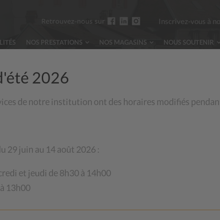
Inscrivez-vous à n
LITÉS
NOS PRESTATIONS
NOS MAGASINS
NOUS
SOUTENIR
d'été 2026
vices de notre institution ont des horaires modifiés pendan
L
u 29 juin au 14 août 2026 :
credi et jeudi de 8h30 à 14h00
 à 13h00