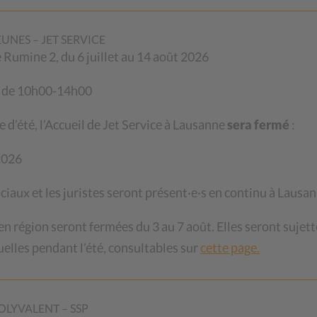
EUNES – JET SERVICE
oncret des Galetas dans le canton. Face à la hausse
de Rumine 2, du 6 juillet au 14 août 2026
vironnementales grandissantes, ils offrent une
t en permettant à de nombreuses personnes et
i de 10h00-14h00
ix abordables. Les recettes générées contribuent par
e d’été, l’Accueil de Jet Service à Lausanne
sera fermé
:
les gratuites du CSP Vaud.
 2026
t ceux qui font vivre les Galetas au quotidien :
 et donatrices témoignent de ce que ces lieux
ociaux et les juristes seront présent·e·s en continu à Lausan
 région seront fermées du 3 au 7 août. Elles seront sujett
ésente le Rapport d’activités 2025 du CSP Vaud,
elles pendant l’été, consultables sur
cette page.
ncernant les dettes LAMal des mineur·e·s et met en
’accompagnement sociojuridique du CSP Vaud, au
tés à des situations particulièrement difficiles.
OLYVALENT – SSP