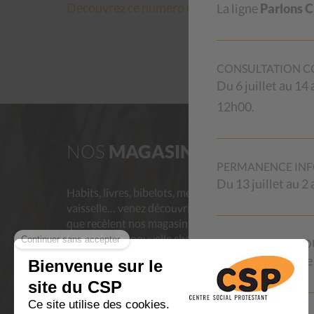
Découvrez ce numéro en ligne.
La ligne
Parlons 
CONSULTATION CO
Du 6 juillet au 14
12h00.
NOS
MAGASINS
AID
PERMANENCE INF
Du 13 juillet au 
Habits, livres, bibelots, meubles,
Les aide
vaisselle… venez découvrir les trésors
provienn
que recèlent nos magasins d’occasion !
professio
Le stock se renouvelle chaque jour.
et de ses
RIVIERA POUR VO
En achetant au CSP, vous contribuez à
à toute p
Fermeture la 1ère
aider des personnes en difficulté et
renseigne
vous donnez une deuxième vie aux
proposés
objets, luttant ainsi contre le