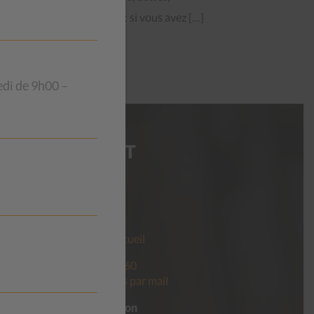
surendettement : si vous avez […]
edi de 9h00 –
I
CONTACT
CSP Vaud
t votre
Beau-Séjour 28
ion
1003 Lausanne
s
Horaires de l’accueil
ement
Tél.
021 560 60 60
Contactez-nous par mail
er pour
Pour faire un don