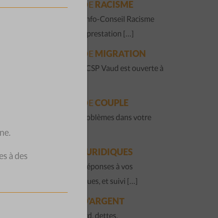
QUESTIONS DE
RACISME
La Permanence Info-Conseil Racisme
est une nouvelle prestation […]
QUESTIONS DE
MIGRATION
La Fraternité du CSP Vaud est ouverte à
toute […]
QUESTIONS DE
COUPLE
Vous avez des problèmes dans votre
ne.
couple ? […]
QUESTIONS
JURIDIQUES
es à des
Accueil, écoute, réponses à vos
questions juridiques, et suivi […]
QUESTIONS
D'ARGENT
Factures en retard, dettes,