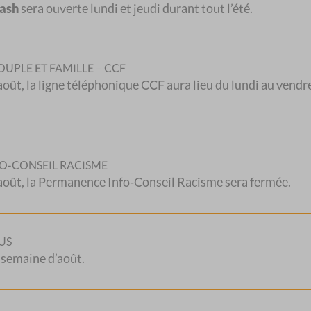
Cash
sera ouverte lundi et jeudi durant tout l’été.
UPLE ET FAMILLE – CCF
 août, la ligne téléphonique CCF aura lieu du lundi au vendr
E
MÉMOIRES
OFFRES
D’EMPLO
O-CONSEIL RACISME
2 août, la Permanence Info-Conseil Racisme sera fermée.
-mémoires du CSP Vaud
Vous souhaitez mettre vos
ent de l’expérience
compétences professionnelles e
nnelle de ses collaborateurs
motivation au service de la miss
 collaboratrices. Ils s’adressent
exigeante qui est la nôtre ? Nou
US
ersonne qui a besoin de
offrons des conditions d’engag
 semaine d’août.
ments sur les sujets
et de travail attrayantes et
.
compétitives.
Vous pouvez aussi vous annonc