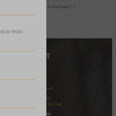
surendettement : si vous avez […]
edi de 9h00 –
I
CONTACT
CSP Vaud
t votre
Beau-Séjour 28
ion
1003 Lausanne
s
Horaires de l’accueil
ement
Tél.
021 560 60 60
Contactez-nous par mail
er pour
Pour faire un don