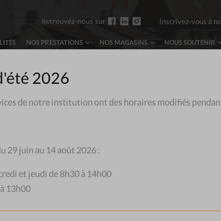
Inscrivez-vous à n
LITÉS
NOS PRESTATIONS
NOS MAGASINS
NOUS
SOUTENIR
d'été 2026
vices de notre institution ont des horaires modifiés pendan
L
u 29 juin au 14 août 2026 :
credi et jeudi de 8h30 à 14h00
 à 13h00