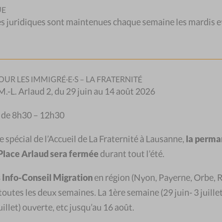
UE
juridiques sont maintenues chaque semaine les mardis et
 Boutique de Morges
OUR LES IMMIGRÉ·E·S – LA FRATERNITÉ
. M.-L. Arlaud 2, du 29 juin au 14 août 2026
SP Vaud par deux clubs de tricot – les
 de 8h30 – 12h30
oy –
sont en vente dans notre Boutique de Morges
re spécial de l’Accueil de La Fraternité à Lausanne,
la perma
a Place Arlaud sera fermée
durant tout l’été.
Info-Conseil Migration
en région (
Nyon, Payerne, Orbe, R
 chacune demandé 15 à 20 heures de travail. Elles
L
 toutes les deux semaines.
La 1ère semaine (29 juin- 3 juillet
otes de laine de 115 m !
illet) ouverte, etc jusqu’au 16 août.
.