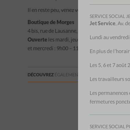
Il en reste peu, venez voir !
SERVICE SOCIAL J
Boutique de Morges
Jet Service
, Av. 
4 bis, rue de Lausanne, 1110 Morges
Lundi au vendred
Ouverte
les mardi, jeudi, vendredi : de 14h30
et mercredi : 9h00 – 11h00 / 14h30 – 17h30
En plus de l’horair
Les 5, 6 et 7 août
DÉCOUVREZ
ÉGALEMENT:
LES GALETAS
DU
CSP 
Les travailleurs s
Les permanences en
fermetures ponctu
SERVICE SOCIAL P