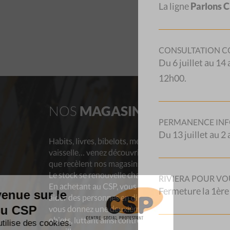
La ligne
Parlons 
CONSULTATION CO
Du 6 juillet au 14
12h00.
NOS
MAGASINS
AID
PERMANENCE INF
Du 13 juillet au 
Habits, livres, bibelots, meubles,
Les aide
vaisselle… venez découvrir les trésors
provienn
que recèlent nos magasins d’occasion !
professio
Le stock se renouvelle chaque jour.
et de ses
RIVIERA POUR VO
En achetant au CSP, vous contribuez à
à toute p
Fermeture la 1ère
aider des personnes en difficulté et
renseigne
vous donnez une deuxième vie aux
proposés
objets, luttant ainsi contre le