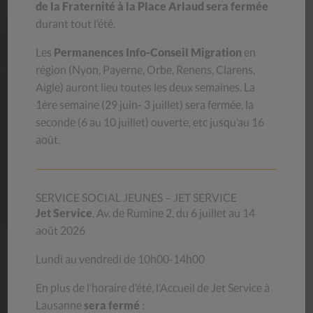
NOS
MAGASINS
de la Fraternité à la Place Arlaud sera fermée
durant tout l’été.
Habits, livres, bibelots, meubles, vaisselle… venez découvrir
les trésors que recèlent nos magasins d’occasion ! Le stock
Les
Permanences Info-Conseil Migration
en
se renouvelle chaque jour.
région (
Nyon, Payerne, Orbe, Renens, Clarens,
En achetant au CSP, vous contribuez à aider des personnes
Aigle
) auront lieu toutes les deux semaines.
La
en difficulté et vous donnez une deuxième vie aux objets,
1ère semaine (29 juin- 3 juillet) sera
fermée, la
luttant ainsi contre le gaspillage.
seconde (6 au 10 juillet) ouverte, etc jusqu’au 16
août.
Découvrez nos magasins
SERVICE SOCIAL JEUNES – JET SERVICE
Jet Service
, Av. de Rumine 2, du 6 juillet au 14
AIDE
MÉMOIRES
août 2026
Les aide-mémoires du CSP Vaud proviennent de
Lundi au vendredi de 10h00-14h00
l’expérience professionnelle de ses collaborateurs et de ses
En plus de l’horaire d’été, l’Accueil de Jet Service à
collaboratrices. Ils s’adressent à toute personne qui a
besoin de renseignements sur les sujets proposés.
Lausanne
sera fermé
: