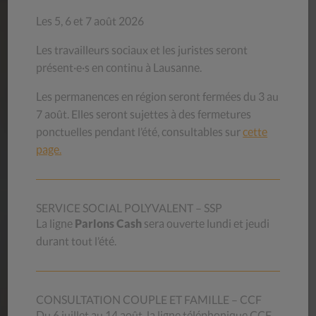
Les 5, 6 et 7 août 2026
Nos aide-mémoires
Les travailleurs sociaux et les juristes seront
présent·e·s en continu à Lausanne.
Les permanences en région seront fermées du 3 au
7 août. Elles seront sujettes à des fermetures
OFFRES
D’EMPLOI
ponctuelles pendant l’été, consultables sur
cette
page.
Vous souhaitez mettre vos compétences professionnelles
et votre motivation au service de la mission exigeante qui
est la nôtre ? Nous offrons des conditions d’engagement et
de travail attrayantes et compétitives.
SERVICE SOCIAL POLYVALENT – SSP
Vous pouvez aussi vous annoncer pour faire du bénévolat
La ligne
Parlons Cash
sera ouverte lundi et jeudi
(magasins d’occasion).
durant tout l’été.
Nos offres d’emploi
CONSULTATION COUPLE ET FAMILLE – CCF
Du 6 juillet au 14 août, la ligne téléphonique CCF