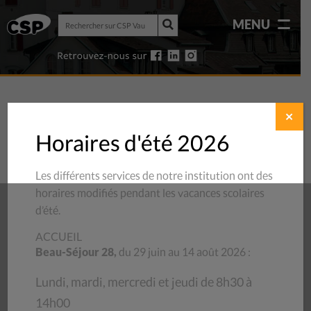
Rechercher
MENU
sur
Rechercher
CSP
sur
Vaud
CSP
Vaud
✕
Horaires d'été 2026
Les différents services de notre institution ont des
horaires modifiés pendant les vacances scolaires
d’été.
ACCUEIL
Beau-Séjour 28,
du 29 juin au 14 août 2026 :
Lundi, mardi, mercredi et jeudi de 8h30 à
14h00