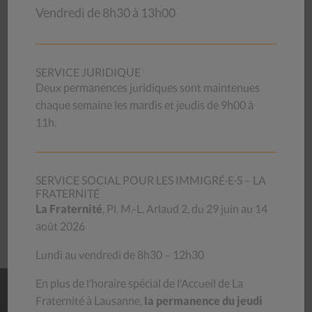
Vendredi de 8h30 à 13h00
06/04/2016
Vente spéciale d’objets précieux
SERVICE JURIDIQUE
Deux permanences juridiques sont maintenues
au Galetas de Montreux
chaque semaine les mardis et jeudis de 9h00 à
11h.
Ce samedi 9 avril, le Galetas de Montreux sort ses
merveilles des réserves !
SERVICE SOCIAL POUR LES IMMIGRÉ·E·S – LA
FRATERNITÉ
Venez découvrir les trésors dès 9h et jusqu’à 14h. Toute
La Fraternité
, Pl. M.-L. Arlaud 2, du 29 juin au 14
l’équipe se réjouit de vous revoir !
août 2026
18, rue du Marché, 1820 Montreux
Lundi au vendredi de 8h30 – 12h30
En plus de l’horaire spécial de l’Accueil de La
Fraternité à Lausanne,
la permanence du jeudi