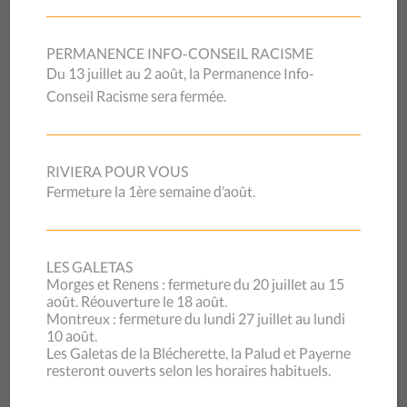
Conseil de l’Europe et ancienne médecin
associée à l’Unité de Médecine des Violences du
PERMANENCE INFO-CONSEIL RACISME
CHUV.
Du 13 juillet au 2 août, la Permanence Info-
Léonore Porchet
, conseillère nationale et
Conseil Racisme sera fermée.
présidente de Santé Sexuelle Suisse.
Chloé Maire
, travailleuse sociale spécialisée en
RIVIERA POUR VOUS
droit des étrangers à la Fraternité (CSP Vaud).
Fermeture la 1ère semaine d’août.
Philippe Bigler
, directeur du Centre d’accueil
MalleyPrairie et du Centre Prévention de l’Ale.
LES GALETAS
Morges et Renens : fermeture du 20 juillet au 15
Ces échanges mettront en lumière les étapes qui ont
août. Réouverture le 18 août.
Montreux : fermeture du lundi 27 juillet au lundi
conduit à ces changements et les défis qui subsistent pour
10 août.
garantir une protection effective des victimes.
Les Galetas de la Blécherette, la Palud et Payerne
resteront ouverts selon les horaires habituels.
Cette table ronde sera également l’occasion de discuter des
prochaines étapes nécessaires pour renforcer les droits des