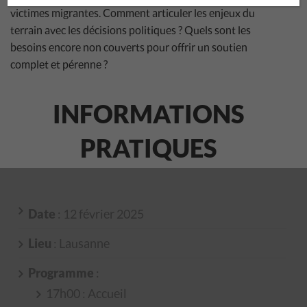
victimes migrantes. Comment articuler les enjeux du
terrain avec les décisions politiques ? Quels sont les
besoins encore non couverts pour offrir un soutien
complet et pérenne ?
INFORMATIONS
PRATIQUES
Date
: 12 février 2025
Lieu
: Lausanne
Programme
:
17h00 : Accueil