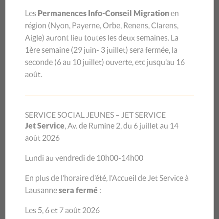
Les
Permanences Info-Conseil Migration
en
UNE VICTOIRE APRÈS
région (
Nyon, Payerne, Orbe, Renens, Clarens,
Aigle
) auront lieu toutes les deux semaines.
La
20 ANS DE LUTTE
1ère semaine (29 juin- 3 juillet) sera
fermée, la
seconde (6 au 10 juillet) ouverte, etc jusqu’au 16
août.
Depuis des décennies, les acteurs de terrain ont milité pour
protéger les victimes migrantes face aux violences. Ces
SERVICE SOCIAL JEUNES – JET SERVICE
efforts ont porté leurs fruits : au 1er janvier 2025, deux
Jet Service
, Av. de Rumine 2, du 6 juillet au 14
modifications législatives majeures sont entrées en
août 2026
vigueur. La Suisse s’aligne désormais avec les standards
européens en matière de lutte contre les violences faites
Lundi au vendredi de 10h00-14h00
aux personnes migrantes, assurant une meilleure
En plus de l’horaire d’été, l’Accueil de Jet Service à
protection des victimes, indépendamment de leur statut
Lausanne
sera fermé
:
migratoire.
Les 5, 6 et 7 août 2026