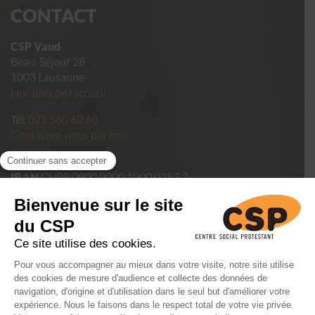
CONTACT
CSP Vaud
Beau-Séjour 28
1003 Lausanne
Horaires de l’accueil
Tél.
021 560 60 60
Contactez-nous par mail
Pour faire un don
IBAN
CH09 0900 0000 1000 0252 2
Politique de confidentialité des données du CSP Vaud
Conditions générales de vente
Mentions légales