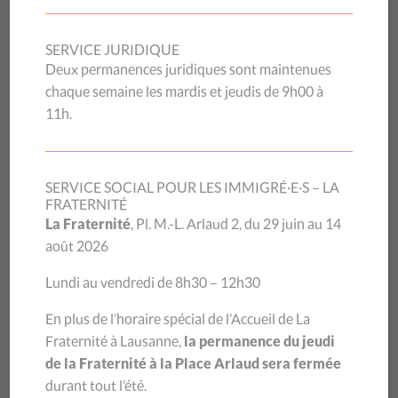
Table ronde. Violence
domestique: les victimes
SERVICE JURIDIQUE
Deux permanences juridiques sont maintenues
migrantes enfin mieux
chaque semaine les mardis et jeudis de 9h00 à
11h.
protégées
SERVICE SOCIAL POUR LES IMMIGRÉ·E·S – LA
La peur de perdre leur permis de séjour a longtemps
FRATERNITÉ
La Fraternité
, Pl. M.-L. Arlaud 2, du 29 juin au 14
empêché de nombreuses victimes migrantes de dénoncer
août 2026
les violences domestiques. Avec la modification de l’article
50 de la Loi sur les étrangers et l’intégration (LEI) et le
Lundi au vendredi de 8h30 – 12h30
retrait de la réserve à l’article 59 de la Convention
d’Istanbul, la Suisse franchit un cap. Une table ronde
En plus de l’horaire spécial de l’Accueil de La
organisée le 12 février 2025 par le CSP Vaud réunira
Fraternité à Lausanne,
la permanence du jeudi
expert·e·s et personnalités politiques pour discuter de ces
de la Fraternité à la Place Arlaud sera fermée
avancées et des défis qui subsistent.
durant tout l’été.