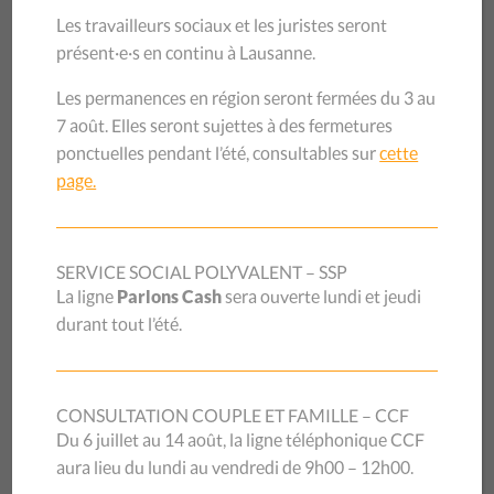
UNE TABLE RONDE
Les travailleurs sociaux et les juristes seront
présent·e·s en continu à Lausanne.
POUR CÉLÉBRER CE
Les permanences en région seront fermées du 3 au
SUCCÈS ET FAIRE LE
7 août. Elles seront sujettes à des fermetures
ponctuelles pendant l’été, consultables sur
cette
POINT SUR LES
page.
AVANCÉES
SERVICE SOCIAL POLYVALENT – SSP
La ligne
Parlons Cash
sera ouverte lundi et jeudi
durant tout l’été.
Le 12 février 2025 à Lausanne, une table ronde réunira des
expert·e·s, des acteurs de terrain et des personnalités
politiques pour analyser ces avancées historiques. Parmi
les intervenant·e·s :
CONSULTATION COUPLE ET FAMILLE – CCF
Du 6 juillet au 14 août, la ligne téléphonique CCF
Marie-Claude Hofner
, experte GREVIO au
aura lieu du lundi au vendredi de 9h00 – 12h00.