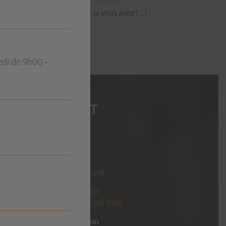
surendettement : si vous avez […]
edi de 9h00 –
I
CONTACT
CSP Vaud
t votre
Beau-Séjour 28
ion
1003 Lausanne
s
Horaires de l’accueil
ement
Tél.
021 560 60 60
Contactez-nous par mail
er pour
Pour faire un don