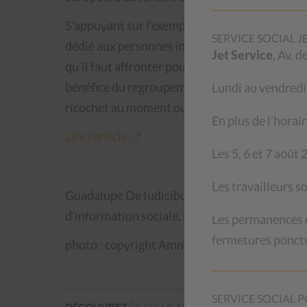
S’appuyant sur l’exemple de trois jeunes femm
SERVICE SOCIAL J
dédié aux personnes immigrées du CSP, G. De l
Jet Service
, Av. 
qu’il faut affronter pour comprendre la situati
bénéfice du regroupement familial et qui voie
Lundi au vendred
ricochet au moment ou leur mère quitte leur p
En plus de l’horair
Lire l’article
Les 5, 6 et 7 août
Les travailleurs s
Guadalupe De Iudicibus, «Des jeunes migrants
d’information sociale, mis en ligne le 14 ja
Les permanences en
fermetures ponctu
photo : copyright Amnesty © Infinity Time/S
SERVICE SOCIAL P
DÉCOUVREZ
ÉGALEMENT:
ACTUALITÉS
QUESTI