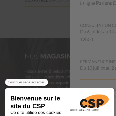
La ligne
Parlons 
CONSULTATION CO
Du 6 juillet au 14
12h00.
NOS
MAGASINS
AID
PERMANENCE INF
Du 13 juillet au 
Habits, livres, bibelots, meubles,
Les aide
vaisselle… venez découvrir les trésors
provienn
que recèlent nos magasins d’occasion !
professio
Le stock se renouvelle chaque jour.
et de ses
RIVIERA POUR VO
En achetant au CSP, vous contribuez à
à toute p
Fermeture la 1ère
aider des personnes en difficulté et
renseigne
vous donnez une deuxième vie aux
proposés
objets, luttant ainsi contre le