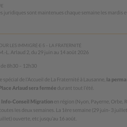
UE
juridiques sont maintenues chaque semaine les mardis et
rants face à un double
OUR LES IMMIGRÉ·E·S – LA FRATERNITÉ
. M.-L. Arlaud 2, du 29 juin au 14 août 2026
 de 8h30 – 12h30
 CSP, Guadalupe De ludicubus, vient de paraître
re spécial de l’Accueil de La Fraternité à Lausanne,
la perma
a Place Arlaud sera fermée
durant tout l’été.
Info-Conseil Migration
en région (
Nyon, Payerne, Orbe, R
onjugale peinent à renouveler leurs titres de
L
 toutes les deux semaines.
La 1ère semaine (29 juin- 3 juillet
situation juridique et sociale de leurs enfants non-
illet) ouverte, etc jusqu’au 16 août.
e complexité. »