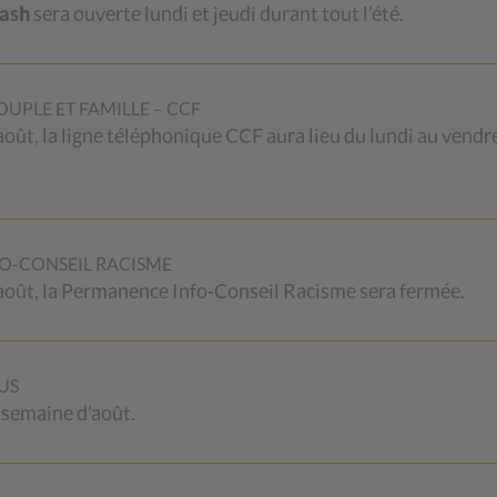
Cash
sera ouverte lundi et jeudi durant tout l’été.
UPLE ET FAMILLE – CCF
 août, la ligne téléphonique CCF aura lieu du lundi au vendr
E
MÉMOIRES
OFFRES
D’EMPLO
O-CONSEIL RACISME
2 août, la Permanence Info-Conseil Racisme sera fermée.
-mémoires du CSP Vaud
Vous souhaitez mettre vos
ent de l’expérience
compétences professionnelles e
nnelle de ses collaborateurs
motivation au service de la miss
 collaboratrices. Ils s’adressent
exigeante qui est la nôtre ? Nou
US
ersonne qui a besoin de
offrons des conditions d’engag
 semaine d’août.
ments sur les sujets
et de travail attrayantes et
.
compétitives.
Vous pouvez aussi vous annonc