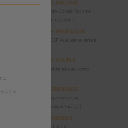
QUESTIONS DE
RACISME
La Permanence Info-Conseil Racisme
est une nouvelle prestation […]
QUESTIONS DE
MIGRATION
La Fraternité du CSP Vaud est ouverte à
toute […]
QUESTIONS DE
COUPLE
Vous avez des problèmes dans votre
ne.
couple ? […]
QUESTIONS
JURIDIQUES
es à des
Accueil, écoute, réponses à vos
questions juridiques, et suivi […]
QUESTIONS
D'ARGENT
Factures en retard, dettes,