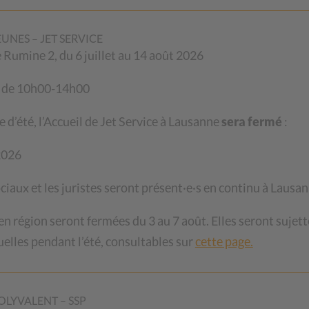
es accompagnées par la Fraternité, le service
EUNES – JET SERVICE
ucibus nous expliquent les dédales juridiques
de Rumine 2, du 6 juillet au 14 août 2026
on de ces jeunes qui sont arrivées en Suisse au
nt leur autorisation de séjour menacée par
i de 10h00-14h00
ère violent.
e d’été, l’Accueil de Jet Service à Lausanne
sera fermé
:
 2026
ociaux et les juristes seront présent·e·s en continu à Lausan
 face à un double défi», REISO, Revue
nvier 2019, https://www.reiso.org/document/3907
 région seront fermées du 3 au 7 août. Elles seront sujett
elles pendant l’été, consultables sur
cette page.
hutterstock.com
OLYVALENT – SSP
ONS DE
MIGRATION
POLITIQUE ET
ACTION SOCIALES