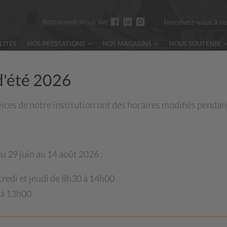
Inscrivez-vous à n
LITÉS
NOS PRESTATIONS
NOS MAGASINS
NOUS
SOUTENIR
d'été 2026
vices de notre institution ont des horaires modifiés pendan
L
u 29 juin au 14 août 2026 :
credi et jeudi de 8h30 à 14h00
 à 13h00