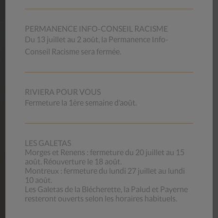
Vous souhaitez mettre vos compétences professionnelles
et votre motivation au service de la mission exigeante qui
est la nôtre ? Nous offrons des conditions d’engagement et
PERMANENCE INFO-CONSEIL RACISME
de travail attrayantes et compétitives.
Du 13 juillet au 2 août, la Permanence Info-
Vous pouvez aussi vous annoncer pour faire du bénévolat
Conseil Racisme sera fermée.
(magasins d’occasion).
Nos offres d’emploi
RIVIERA POUR VOUS
Fermeture la 1ère semaine d’août.
CONTACT
LES GALETAS
Morges et Renens : fermeture du 20 juillet au 15
CSP Vaud
août. Réouverture le 18 août.
Beau-Séjour 28
Montreux : fermeture du lundi 27 juillet au lundi
1003 Lausanne
10 août.
Horaires de l’accueil
Les Galetas de la Blécherette, la Palud et Payerne
resteront ouverts selon les horaires habituels.
Tél.
021 560 60 60
Contactez-nous par mail