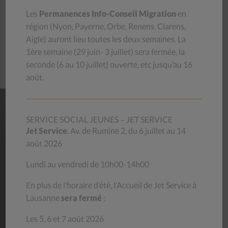
Schaffter, responsable du Galetas de la Broye depuis dix
Les
Permanences Info-Conseil Migration
en
ans, se réjouit de ce projet qu’il considère « unique dans
région (
Nyon, Payerne, Orbe, Renens, Clarens,
une vie professionnelle ».
Aigle
) auront lieu toutes les deux semaines.
La
1ère semaine (29 juin- 3 juillet) sera
fermée, la
Le Galetas de la Broye va faire peau neuve – 24Heures –
seconde (6 au 10 juillet) ouverte, etc jusqu’au 16
23.11.2017
août.
SERVICE SOCIAL JEUNES – JET SERVICE
NOS
MAGASINS
Jet Service
, Av. de Rumine 2, du 6 juillet au 14
août 2026
Habits, livres, bibelots, meubles, vaisselle… venez découvrir
les trésors que recèlent nos magasins d’occasion ! Le stock
Lundi au vendredi de 10h00-14h00
se renouvelle chaque jour.
En achetant au CSP, vous contribuez à aider des personnes
En plus de l’horaire d’été, l’Accueil de Jet Service à
en difficulté et vous donnez une deuxième vie aux objets,
Lausanne
sera fermé
:
luttant ainsi contre le gaspillage.
Les 5, 6 et 7 août 2026