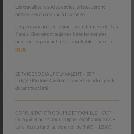
Découvrez nos magasins
Les travailleurs sociaux et les juristes seront
présent·e·s en continu à Lausanne.
Les permanences en région seront fermées du 3 au
AIDE
MÉMOIRES
7 août. Elles seront sujettes à des fermetures
ponctuelles pendant l’été, consultables sur
cette
Les aide-mémoires du CSP Vaud proviennent de
page.
l’expérience professionnelle de ses collaborateurs et de ses
collaboratrices. Ils s’adressent à toute personne qui a
besoin de renseignements sur les sujets proposés.
SERVICE SOCIAL POLYVALENT – SSP
La ligne
Parlons Cash
sera ouverte lundi et jeudi
durant tout l’été.
Nos aide-mémoires
CONSULTATION COUPLE ET FAMILLE – CCF
Du 6 juillet au 14 août, la ligne téléphonique CCF
OFFRES
D’EMPLOI
aura lieu du lundi au vendredi de 9h00 – 12h00.