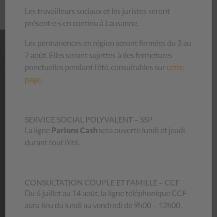
et, pour les autres, par la politique sanitaire cantonale. »
Les travailleurs sociaux et les juristes seront
présent·e·s en continu à Lausanne.
Les permanences en région seront fermées du 3 au
7 août. Elles seront sujettes à des fermetures
NOS
MAGASINS
ponctuelles pendant l’été, consultables sur
cette
page.
Habits, livres, bibelots, meubles, vaisselle… venez découvrir
les trésors que recèlent nos magasins d’occasion ! Le stock
se renouvelle chaque jour.
En achetant au CSP, vous contribuez à aider des personnes
SERVICE SOCIAL POLYVALENT – SSP
en difficulté et vous donnez une deuxième vie aux objets,
La ligne
Parlons Cash
sera ouverte lundi et jeudi
luttant ainsi contre le gaspillage.
durant tout l’été.
Découvrez nos magasins
CONSULTATION COUPLE ET FAMILLE – CCF
Du 6 juillet au 14 août, la ligne téléphonique CCF
aura lieu du lundi au vendredi de 9h00 – 12h00.