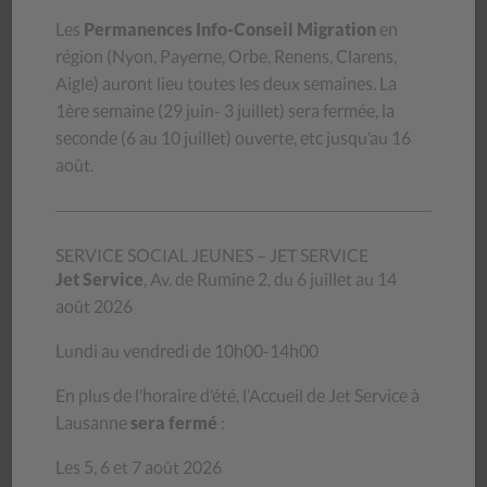
base.
Les
Permanences Info-Conseil Migration
en
Pour en savoir plus, consulter le
site de l’initiative
région (
Nyon, Payerne, Orbe, Renens, Clarens,
Aigle
) auront lieu toutes les deux semaines.
La
Texte de l’initiative « Pour le remboursement des soins
1ère semaine (29 juin- 3 juillet) sera
fermée, la
dentaires »
seconde (6 au 10 juillet) ouverte, etc jusqu’au 16
« Acceptez-vous l’initiative populaire » Pour le remboursement
août.
des soins dentaires ? » demandant que la Constitution du
Canton de Vaud du 14 avril 2003 soit modifiée comme suit :
Art. 65b Soins dentaires
SERVICE SOCIAL JEUNES – JET SERVICE
Jet Service
, Av. de Rumine 2, du 6 juillet au 14
1 L’Etat met en place une assurance obligatoire pour les soins
août 2026
dentaires de base ainsi qu’un dispositif de prévention en matière
de santé bucco-dentaire.
Lundi au vendredi de 10h00-14h00
2 Il met en place un réseau de policliniques dentaires régionales.
En plus de l’horaire d’été, l’Accueil de Jet Service à
Lausanne
sera fermé
:
3 Le financement de l’assurance des soins dentaires de base est
assuré, pour les personnes cotisant à l’assurance vieillesse et
Les 5, 6 et 7 août 2026
survivants (AVS) par un prélèvement analogue à celui de l’AVS