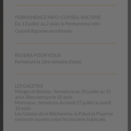
AIDE
MÉMOIRES
Les aide-mémoires du CSP Vaud proviennent de
PERMANENCE INFO-CONSEIL RACISME
l’expérience professionnelle de ses collaborateurs et de ses
Du 13 juillet au 2 août, la Permanence Info-
collaboratrices. Ils s’adressent à toute personne qui a
Conseil Racisme sera fermée.
besoin de renseignements sur les sujets proposés.
RIVIERA POUR VOUS
Nos aide-mémoires
Fermeture la 1ère semaine d’août.
OFFRES
D’EMPLOI
LES GALETAS
Morges et Renens : fermeture du 20 juillet au 15
août. Réouverture le 18 août.
Vous souhaitez mettre vos compétences professionnelles
Montreux : fermeture du lundi 27 juillet au lundi
et votre motivation au service de la mission exigeante qui
10 août.
est la nôtre ? Nous offrons des conditions d’engagement et
Les Galetas de la Blécherette, la Palud et Payerne
de travail attrayantes et compétitives.
resteront ouverts selon les horaires habituels.
Vous pouvez aussi vous annoncer pour faire du bénévolat
(magasins d’occasion).