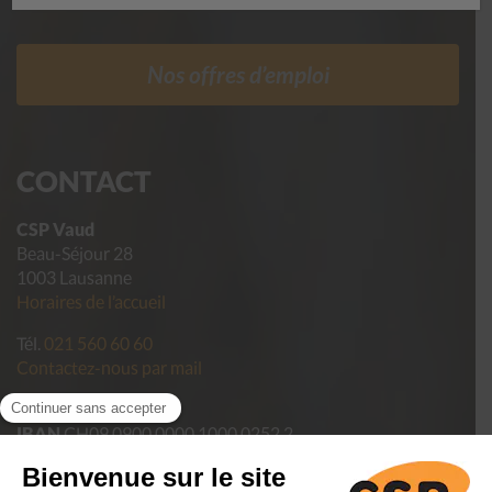
Nos offres d’emploi
CONTACT
CSP Vaud
Beau-Séjour 28
1003 Lausanne
Horaires de l’accueil
Tél.
021 560 60 60
Contactez-nous par mail
Pour faire un don
IBAN
CH09 0900 0000 1000 0252 2