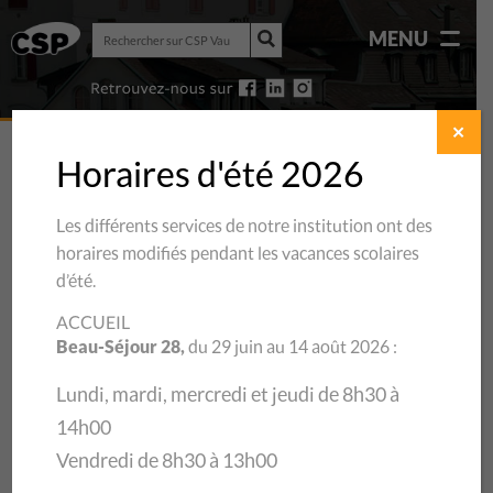
Rechercher
MENU
sur
Rechercher
CSP
sur
Vaud
CSP
Vaud
✕
Horaires d'été 2026
Les différents services de notre institution ont des
horaires modifiés pendant les vacances scolaires
d’été.
ACCUEIL
Beau-Séjour 28,
du 29 juin au 14 août 2026 :
Lundi, mardi, mercredi et jeudi de 8h30 à
14h00
20/12/2017
Vendredi de 8h30 à 13h00