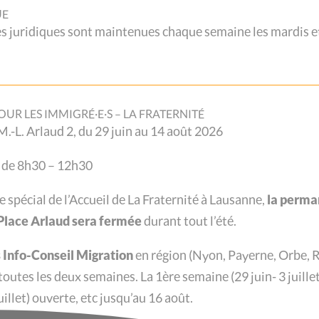
UE
juridiques sont maintenues chaque semaine les mardis et
 par téléphone et mail
OUR LES IMMIGRÉ·E·S – LA FRATERNITÉ
. M.-L. Arlaud 2, du 29 juin au 14 août 2026
 de 8h30 – 12h30
CSP Vaud continue de jouer son rôle de soutien
re spécial de l’Accueil de La Fraternité à Lausanne,
la perma
ès soit assuré pendant cette période s’annonçant
a Place Arlaud sera fermée
durant tout l’été.
situation précaire.
les services du CSP Vaud –
 jeunes, juridique) continuent à distance !
Info-Conseil Migration
en région (
Nyon, Payerne, Orbe, R
L
 toutes les deux semaines.
La 1ère semaine (29 juin- 3 juillet
 et par mail et ceci jusqu’à nouvel avis.
illet) ouverte, etc jusqu’au 16 août.
en cours, par ces deux canaux, dans la mesure du