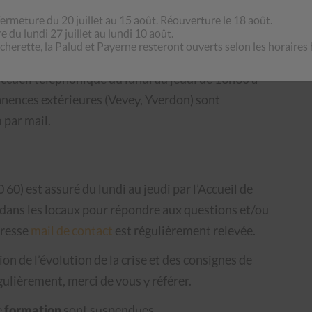
ermeture du 20 juillet au 15 août. Réouverture le 18 août.
 du lundi 27 juillet au lundi 10 août.
écherette, la Palud et Payerne resteront ouverts selon les horaires 
accueil téléphonique du lundi au jeudi de 13h30 à
anences extérieures (Vevey, Yverdon) sont
 par mail.
60) est assuré du lundi au jeudi par l’Accueil de
 dans les locaux pour répondre aux questions et/ou
dresse
mail de contact
est régulièrement relevée.
on de l’évolution de la crise et des consignes de
égulièrement, merci de vous y référer.
e
formation
sont suspendues.