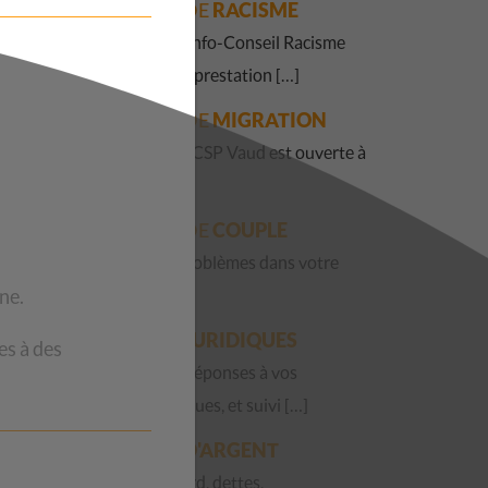
QUESTIONS DE
RACISME
La Permanence Info-Conseil Racisme
est une nouvelle prestation […]
QUESTIONS DE
MIGRATION
La Fraternité du CSP Vaud est ouverte à
toute […]
QUESTIONS DE
COUPLE
Vous avez des problèmes dans votre
ne.
couple ? […]
QUESTIONS
JURIDIQUES
es à des
Accueil, écoute, réponses à vos
questions juridiques, et suivi […]
QUESTIONS
D'ARGENT
Factures en retard, dettes,