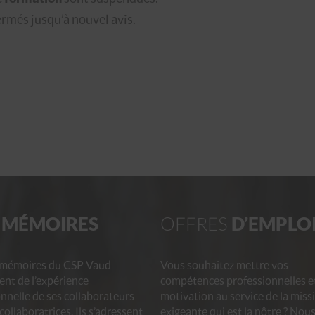
rmés jusqu’à nouvel avis.
E
MÉMOIRES
OFFRES
D’EMPLO
-mémoires du CSP Vaud
Vous souhaitez mettre vos
ent de l’expérience
compétences professionnelles e
nnelle de ses collaborateurs
motivation au service de la miss
 collaboratrices. Ils s’adressent
exigeante qui est la nôtre ? Nou