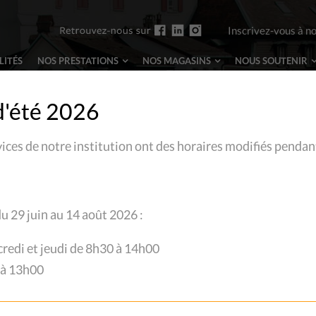
Inscrivez-vous à n
LITÉS
NOS PRESTATIONS
NOS MAGASINS
NOUS
SOUTENIR
d'été 2026
vices de notre institution ont des horaires modifiés pendan
L
u 29 juin au 14 août 2026 :
credi et jeudi de 8h30 à 14h00
 à 13h00