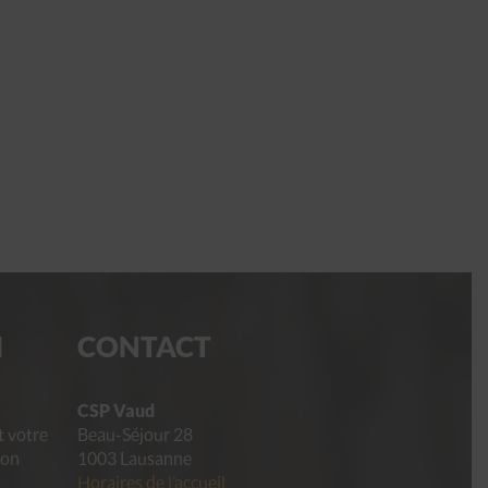
I
CONTACT
CSP Vaud
t votre
Beau-Séjour 28
ion
1003 Lausanne
s
Horaires de l’accueil