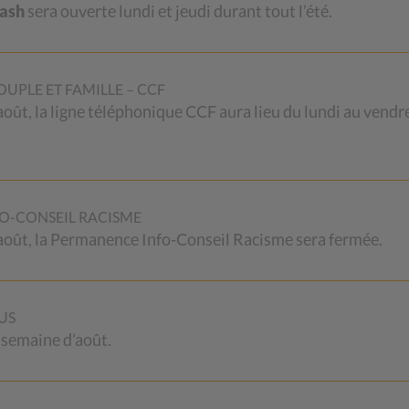
Cash
sera ouverte lundi et jeudi durant tout l’été.
et familiales (021 560 60 70).
Pour cette
oute et d’appui psycho-social pour venir en
uraient besoin plus largement d’une écoute
UPLE ET FAMILLE – CCF
iode de confinement. Les horaires sont à
 août, la ligne téléphonique CCF aura lieu du lundi au vendr
O-CONSEIL RACISME
ns Cash (0840 43 21 00).
2 août, la Permanence Info-Conseil Racisme sera fermée.
ssurée par la Fraternité aux horaires
US
 semaine d’août.
tion et de la Fraternité sont remplacées par
x mêmes horaires sur des lignes dédiées
ant-e-s en charge de ces permanences. Merci de