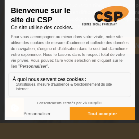
En achetant au CSP, vous contribuez à
à toute p
aider des personnes en difficulté et
renseigne
vous donnez une deuxième vie aux
proposés
objets, luttant ainsi contre le
gaspillage.
N
Découvrez nos magasins