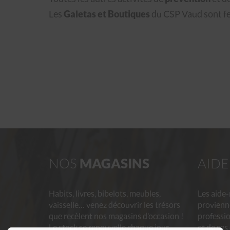
Les
Galetas et Boutiques
du CSP Vaud sont fe
NOS
MAGASINS
AID
Habits, livres, bibelots, meubles,
Les aide
vaisselle… venez découvrir les trésors
provienn
que recèlent nos magasins d’occasion !
professio
Le stock se renouvelle chaque jour.
et de ses