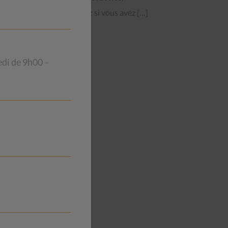
surendettement : si vous avez […]
edi de 9h00 –