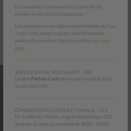
Les travailleurs sociaux et les juristes seront
présent·e·s en continu à Lausanne.
LIENS
UTILES
Les permanences en région seront fermées du 3 au
7 août. Elles seront sujettes à des fermetures
ponctuelles pendant l’été, consultables sur
cette
Convention d'Istanbul, mesures de mise en oeuvre
page.
SERVICE SOCIAL POLYVALENT – SSP
La ligne
Parlons Cash
sera ouverte lundi et jeudi
NOS
MAGASINS
durant tout l’été.
Habits, livres, bibelots, meubles, vaisselle… venez découvrir
les trésors que recèlent nos magasins d’occasion ! Le stock
CONSULTATION COUPLE ET FAMILLE – CCF
se renouvelle chaque jour.
Du 6 juillet au 14 août, la ligne téléphonique CCF
En achetant au CSP, vous contribuez à aider des personnes
en difficulté et vous donnez une deuxième vie aux objets,
aura lieu du lundi au vendredi de 9h00 – 12h00.
luttant ainsi contre le gaspillage.