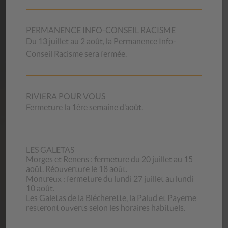
PERMANENCE INFO-CONSEIL RACISME
Découvrez nos magasins
Du 13 juillet au 2 août, la Permanence Info-
Conseil Racisme sera fermée.
AIDE
MÉMOIRES
RIVIERA POUR VOUS
Les aide-mémoires du CSP Vaud proviennent de
Fermeture la 1ère semaine d’août.
l’expérience professionnelle de ses collaborateurs et de ses
collaboratrices. Ils s’adressent à toute personne qui a
besoin de renseignements sur les sujets proposés.
LES GALETAS
Morges et Renens : fermeture du 20 juillet au 15
août. Réouverture le 18 août.
Montreux : fermeture du lundi 27 juillet au lundi
Nos aide-mémoires
10 août.
Les Galetas de la Blécherette, la Palud et Payerne
resteront ouverts selon les horaires habituels.