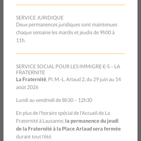
Convention d’Istanbul : contre
la violence, pour l’égalité
SERVICE JURIDIQUE
Deux permanences juridiques sont maintenues
chaque semaine les mardis et jeudis de 9h00 à
La Suisse a adhéré à la Convention du Conseil de l’Europe
11h.
sur la prévention et la lutte contre la violence à l’égard des
femmes et la violence domestique, dite «Convention
d’Istanbul». De ce fait, elle s’engage à prendre des mesures
SERVICE SOCIAL POUR LES IMMIGRÉ·E·S – LA
globales contre la violence domestique et la violence liée
FRATERNITÉ
La Fraternité
, Pl. M.-L. Arlaud 2, du 29 juin au 14
au genre, ainsi que pour l’égalité entre femmes et hommes.
août 2026
Lundi au vendredi de 8h30 – 12h30
En plus de l’horaire spécial de l’Accueil de La
Fraternité à Lausanne,
la permanence du jeudi
de la Fraternité à la Place Arlaud sera fermée
durant tout l’été.