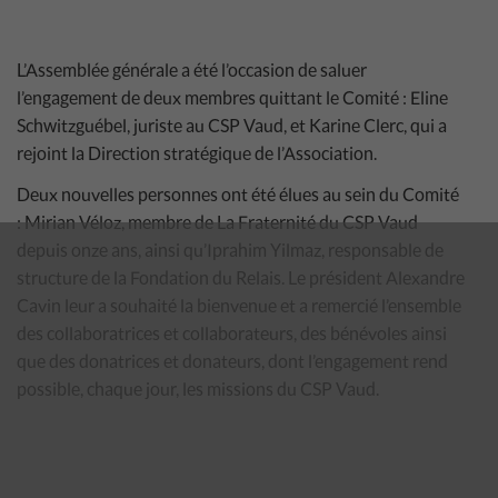
L’Assemblée générale a été l’occasion de saluer
l’engagement de deux membres quittant le Comité : Eline
Schwitzguébel, juriste au CSP Vaud, et Karine Clerc, qui a
rejoint la Direction stratégique de l’Association.
Deux nouvelles personnes ont été élues au sein du Comité
: Mirian Véloz, membre de La Fraternité du CSP Vaud
depuis onze ans, ainsi qu’Iprahim Yilmaz, responsable de
structure de la Fondation du Relais. Le président Alexandre
Cavin leur a souhaité la bienvenue et a remercié l’ensemble
des collaboratrices et collaborateurs, des bénévoles ainsi
que des donatrices et donateurs, dont l’engagement rend
possible, chaque jour, les missions du CSP Vaud.