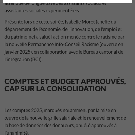
attendue de longue date des assistants sociaux et
assistantes sociales expérimenté·e·s.
Présente lors de cette soirée, Isabelle Moret (cheffe du
département de l’économie, de l’innovation, de l’emploi et
du patrimoine) a salué l’action menée contre le racisme par
la nouvelle Permanence Info-Conseil Racisme (ouverte en
janvier 2025), en collaboration avec le Bureau cantonal de
l’intégration (BCI).
COMPTES ET BUDGET APPROUVÉS,
CAP SUR LA CONSOLIDATION
Les comptes 2025, marqués notamment par la mise en
œuvre de la nouvelle grille salariale et le renouvellement de
la base de données des donateurs, ont été approuvés à
l’unanimité.