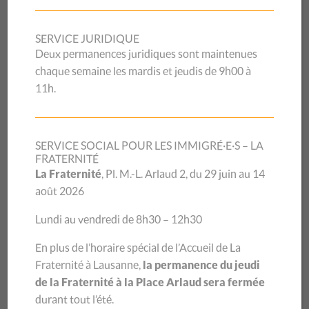
Assemblée générale 2026 : bilan
d’une année 2025 riche en
SERVICE JURIDIQUE
Deux permanences juridiques sont maintenues
avancées
chaque semaine les mardis et jeudis de 9h00 à
11h.
L’Assemblée générale 2026 du CSP Vaud s’est tenue ce
lundi 22 juin. Elle a permis de revenir sur une année
SERVICE SOCIAL POUR LES IMMIGRÉ·E·S – LA
2025 marquée par une forte sollicitation de ses
FRATERNITÉ
La Fraternité
, Pl. M.-L. Arlaud 2, du 29 juin au 14
prestations, plusieurs avancées concrètes obtenues
août 2026
grâce au travail de terrain et de plaidoyer, ainsi que
l’adoption de nouvelles orientations stratégiques pour
Lundi au vendredi de 8h30 – 12h30
les années à venir. La soirée a également été l’occasion
d’accueillir de nouveaux membres au sein du Comité.
En plus de l’horaire spécial de l’Accueil de La
Fraternité à Lausanne,
la permanence du jeudi
de la Fraternité à la Place Arlaud sera fermée
DES BESOINS TOUJOURS PLUS
durant tout l’été.