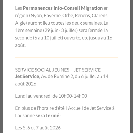
IMPORTANTS
Les
Permanences Info-Conseil Migration
en
région (
Nyon, Payerne, Orbe, Renens, Clarens,
Le CSP Vaud continue de faire face à une forte pression sur
Aigle
) auront lieu toutes les deux semaines.
La
ses prestations, et plusieurs services ont vu leur activité
1ère semaine (29 juin- 3 juillet) sera
fermée, la
encore augmenter. 15’980 consultations sociales,
seconde (6 au 10 juillet) ouverte, etc jusqu’au 16
juridiques et conjugales, ainsi que des conseils et
août.
expertises, ont été délivrés en 2025, dont la moitié dans le
cadre des permanences. Les équipes ont également assuré
des formations dans les domaines de la migration, des
SERVICE SOCIAL JEUNES – JET SERVICE
dettes, de la famille et du travail, tout en réalisant 102
Jet Service
, Av. de Rumine 2, du 6 juillet au 14
d’actions de prévention du surendettement.
août 2026
Lundi au vendredi de 10h00-14h00
UNE ANNÉE 2025 MARQUÉE PAR
En plus de l’horaire d’été, l’Accueil de Jet Service à
PLUSIEURS AVANCÉES
Lausanne
sera fermé
:
Les 5, 6 et 7 août 2026
Après 20 ans de lutte aux côtés d’associations, de