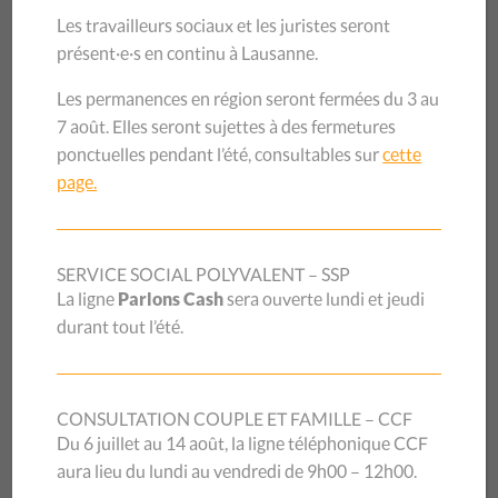
professionnel·le·s et d’acteur·rice·s politiques, La Fraternité
Les travailleurs sociaux et les juristes seront
a pu célébrer deux importantes avancées législatives
présent·e·s en continu à Lausanne.
entrées en vigueur le 1
er
janvier 2025, permettant
Les permanences en région seront fermées du 3 au
d’assurer une meilleure protection des victimes de
7 août. Elles seront sujettes à des fermetures
violences domestiques indépendamment de leur statut
ponctuelles pendant l’été, consultables sur
cette
migratoire. À cette occasion, une table ronde intitulée «
page.
Violence domestique : les victimes migrantes enfin mieux
protégées » a réuni plus de cent personnes pour célébrer
cette étape et échanger sur les défis qui subsistent.
SERVICE SOCIAL POLYVALENT – SSP
Parallèlement, les équipes du CSP Vaud se sont mobilisées
La ligne
Parlons Cash
sera ouverte lundi et jeudi
sur plusieurs dossiers d’actualité aux niveaux cantonal et
durant tout l’été.
fédéral. Dans le Canton de Vaud, Jet Service a participé à la
consultation sur la révision de la Loi sur l’aide aux études et
à la formation (LAEF), confirmant son rôle d’acteur reconnu
CONSULTATION COUPLE ET FAMILLE – CCF
grâce à son expertise de terrain.
Du 6 juillet au 14 août, la ligne téléphonique CCF
Au niveau fédéral, les quatre CSP romands ont consacré
aura lieu du lundi au vendredi de 9h00 – 12h00.
leur conférence de presse annuelle à la
révision de la Loi