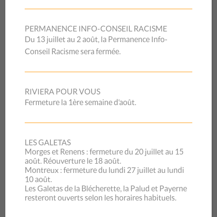
sur les poursuites
(libération du solde des dettes),
poursuivant ainsi leur combat de longue date en faveur de
PERMANENCE INFO-CONSEIL RACISME
solutions qui permettraient aux personnes durablement
Du 13 juillet au 2 août, la Permanence Info-
surendettées de retrouver des perspectives
Conseil Racisme sera fermée.
d’assainissement financier. Cette révision a d’ailleurs
abouti favorablement au Parlement le 19 juin 2026 et
entrera en vigueur en 2029, symbolisant une grande
RIVIERA POUR VOUS
victoire pour les CSP et toutes les organisations
Fermeture la 1ère semaine d’août.
impliquées dans cette thématique.
Sur le plan institutionnel, l’année a été marquée par
l’adoption de la nouvelle
Stratégie institutionnelle 2026-
LES GALETAS
2030
, qui fixe les orientations du CSP Vaud pour les
Morges et Renens : fermeture du 20 juillet au 15
août. Réouverture le 18 août.
années à venir et réaffirme sa volonté de consolider ses
Montreux : fermeture du lundi 27 juillet au lundi
prestations, de prendre soin de ses équipes et de répondre
10 août.
aux besoins émergents de la population. La mise en œuvre
Les Galetas de la Blécherette, la Palud et Payerne
de la nouvelle grille salariale a également constitué une
resteront ouverts selon les horaires habituels.
étape importante, permettant notamment la revalorisation