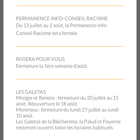
l’aide sociale – telle qu’un observatoire cantonal de la
précarité – serait bienvenue.
PERMANENCE INFO-CONSEIL RACISME
NON-RECOURS AUX PRESTATIONS
Du 13 juillet au 2 août, la Permanence Info-
Conseil Racisme sera fermée.
Le non-recours aux prestations, c’est d’ailleurs ce qui
frappe le plus le chercheur et professeur à la HES-SO, Jean-
Pierre Tabin, intervenant à la table ronde. Il estime que de
RIVIERA POUR VOUS
nombreux problèmes pourraient être résolus avant que la
Fermeture la 1ère semaine d’août.
situation d’urgence n’apparaisse, notamment en accordant
le subside à l’assurance maladie automatiquement, et non
sur demande. « Les personnes ne font pas appel aux aides
proposées par manque d’information, à cause de la
LES GALETAS
Morges et Renens : fermeture du 20 juillet au 15
complexité du système, et aussi pour ne pas mettre en
août. Réouverture le 18 août.
danger leur statut légal ».
Montreux : fermeture du lundi 27 juillet au lundi
10 août.
Karine Clerc, Municipale à la direction Enfance et cohésion
Les Galetas de la Blécherette, la Palud et Payerne
sociale de Renens, voit dans cette obligation de répondre à
resteront ouverts selon les horaires habituels.
l’urgence une opportunité de changer de regard, à défaut