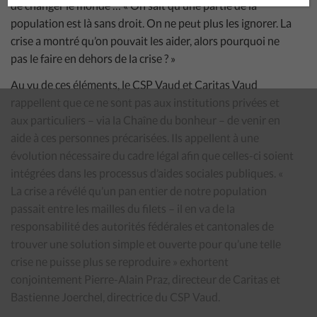
de changer le monde … « On sait qu’une partie de la
population est là sans droit. On ne peut plus les ignorer. La
crise a montré qu’on pouvait les aider, alors pourquoi ne
pas le faire en dehors de la crise ? »
Au vu de ces éléments, le CSP Vaud et Caritas Vaud
rappellent que ce ne sont pas aux institutions privées et
aux particuliers – via la Chaîne du bonheur – de venir en
aide à ces personnes précarisées. Ils appellent à une
évolution nécessaire du cadre légal afin que celles-ci soient
intégrées dans les processus d’aides sociales publiques. «
La crise a révélé qu’un pan entier de notre population
passait entre les mailles du filets – il en va de la
responsabilité des autorités fédérales et cantonales de
trouver une solution simple et ouverte pour qu’une telle
crise ne puisse plus se reproduire » exhortent
conjointement Pierre-Alain Praz, directeur de Caritas et
Bastienne Joerchel, directrice du CSP Vaud.