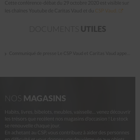
Cette conférence-débat du 29 octobre 2020 est visible sur
les chaînes Youtube de Caritas Vaud et du
CSP Vaud.
DOCUMENTS
UTILES
Communiqué de presse Le CSP Vaud et Caritas Vaud appellent les autorités à ne plus détourner le regard sur les oublié·e·s des mesures de protection sociale
NOS
MAGASINS
Habits, livres, bibelots, meubles, vaisselle… venez découvrir
les trésors que recèlent nos magasins d’occasion ! Le stock
se renouvelle chaque jour.
En achetant au CSP, vous contribuez à aider des personnes
en difficulté et vous donnez une deuxième vie aux objets,