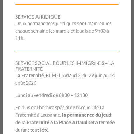
Oublié·e·s des mesures de
protection sociale: le CSP Vaud
SERVICE JURIDIQUE
Deux permanences juridiques sont maintenues
et Caritas Vaud lancent un appel
chaque semaine les mardis et jeudis de 9h00 à
11h.
aux autorités
SERVICE SOCIAL POUR LES IMMIGRÉ·E·S – LA
Depuis le début de la crise sanitaire, CHF 1.4 million
FRATERNITÉ
La Fraternité
, Pl. M.-L. Arlaud 2, du 29 juin au 14
d’aides financières et alimentaires ont été distribuées
août 2026
par le CSP Vaud et Caritas Vaud aux personnes
précipitées dans la précarité et n’ayant pas droit aux
Lundi au vendredi de 8h30 – 12h30
aides sociales. Cette aide, provenant de privés, ne peut
toutefois pas être garantie sur le long terme. Lors de la
En plus de l’horaire spécial de l’Accueil de La
conférence-débat organisée le 29 octobre, les deux
Fraternité à Lausanne,
la permanence du jeudi
associations caritatives appellent à une évolution du
de la Fraternité à la Place Arlaud sera fermée
cadre légal et à la création d’un observatoire cantonal
durant tout l’été.