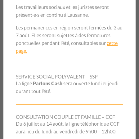
normal, ces milliers d’inconnus des services sociaux ont dû
Les travailleurs sociaux et les juristes seront
faire appel à ce fonds pour garder un toit sur leur tête et se
présent·e·s en continu à Lausanne.
nourrir.
Les permanences en région seront fermées du 3 au
La conférence-débat organisée par le CSP Vaud et Caritas
7 août. Elles seront sujettes à des fermetures
Vaud le 29 octobre dernier a rappelé les difficultés de cette
ponctuelles pendant l’été, consultables sur
cette
population précarisée et détaillé les aides qui leur ont été
page.
octroyées. L’accent a également été mis sur les contraintes
légales qui empêchent de venir en aide à tout citoyen dans
le besoin, comme l’exige l’article 12 de la Constitution
SERVICE SOCIAL POLYVALENT – SSP
fédérale. Lors de son intervention, Fabrice Ghelfi, Directeur
La ligne
Parlons Cash
sera ouverte lundi et jeudi
de la Direction générale de la cohésion sociale du canton
durant tout l’été.
de Vaud, a souligné le maintien de l’aide sociale pendant la
crise, qui est restée dans le cadre légal comme la loi le
commande : « Les prestations sociales publiques ne
peuvent être octroyées sans sortir de l’anonymat ». M.
CONSULTATION COUPLE ET FAMILLE – CCF
Ghelfi reconnaît néanmoins que toute mesure qui
Du 6 juillet au 14 août, la ligne téléphonique CCF
consisterait à suivre et comptabiliser les non-requérants à
aura lieu du lundi au vendredi de 9h00 – 12h00.