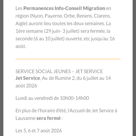
de la précarité.
Les
Permanences Info-Conseil Migration
en
La crise du coronavirus a mis en lumière, dès le mois de
région (
Nyon, Payerne, Orbe, Renens, Clarens,
mars, la précarité de milliers de personnes dans le canton
Aigle
) auront lieu toutes les deux semaines.
La
de Vaud. Les profils sont divers : les personnes sans-
1ère semaine (29 juin- 3 juillet) sera
fermée, la
papiers qui contribuent activement au bon
seconde (6 au 10 juillet) ouverte, etc jusqu’au 16
fonctionnement de notre économie, les étudiant
∙
e
∙
s qui
août.
financent leurs études par des petits boulots payés à
l’heure, les «petits» indépendants ou encore les personnes
et familles vivant avec des revenus juste au-dessus des
SERVICE SOCIAL JEUNES – JET SERVICE
normes d’intervention sociale. Ce printemps, du jour au
Jet Service
, Av. de Rumine 2, du 6 juillet au 14
lendemain, ils ont été précipités dans la précarité, certains
août 2026
sans aucun droit à l’aide sociale.
Lundi au vendredi de 10h00-14h00
FONDS D’AIDE D’URGENCE
En plus de l’horaire d’été, l’Accueil de Jet Service à
C’est pour venir à leur secours que Caritas Vaud et le CSP
Lausanne
sera fermé
:
Vaud ont constitué un Fonds d’aide d’urgence privé dès le
Les 5, 6 et 7 août 2026
1er avril 2020. Autonomes financièrement en temps