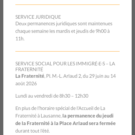
Les PICM, de 2014 à aujourd’hui
SERVICE JURIDIQUE
Cette année, les Permanences Info-Conseil Migration
Deux permanences juridiques sont maintenues
célèbrent leur dixième anniversaire. Retour sur une
chaque semaine les mardis et jeudis de 9h00 à
décennie marquée par l’engagement, l’adaptation et le
11h.
développement d’un service social de proximité
décentralisé.
SERVICE SOCIAL POUR LES IMMIGRÉ·E·S – LA
L’histoire des Permanences Info-Conseil Migration (PICM)
FRATERNITÉ
remonte à 2014. Dans le cadre du premier Programme
La Fraternité
, Pl. M.-L. Arlaud 2, du 29 juin au 14
d’intégration cantonal (PIC), le
Bureau cantonal pour
août 2026
l’intégration des étrangers et la prévention du racisme
(BCI)
confie au CSP Vaud le mandat de renforcer, en
Lundi au vendredi de 8h30 – 12h30
collaboration avec les communes, la qualité de l’accueil des
En plus de l’horaire spécial de l’Accueil de La
personnes migrantes nouvellement arrivées dans certaines
Fraternité à Lausanne,
la permanence du jeudi
régions du canton de Vaud, ou y séjournant, et le finance.
de la Fraternité à la Place Arlaud sera fermée
Le projet est notamment d’améliorer l’accessibilité à
durant tout l’été.
l’information et au conseil dans les régions décentralisées