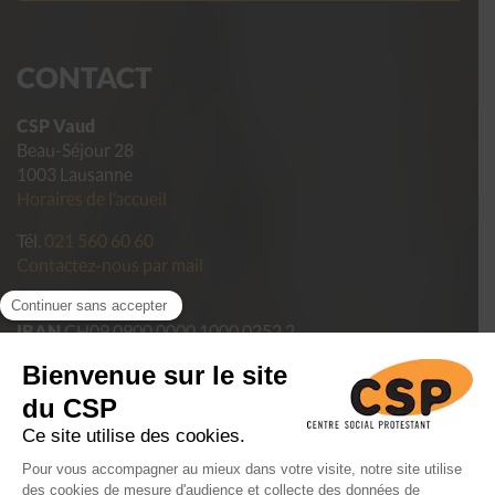
CONTACT
CSP Vaud
Beau-Séjour 28
1003 Lausanne
Horaires de l’accueil
Tél.
021 560 60 60
Contactez-nous par mail
Pour faire un don
IBAN
CH09 0900 0000 1000 0252 2
Politique de confidentialité des données du CSP Vaud
Conditions générales de vente