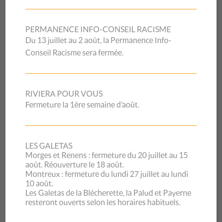
d’expatrié·e·s dans ces régions, mais on trouve aussi des
salarié·e·s au statut précaire », relate le travailleur social.
PERMANENCE INFO-CONSEIL RACISME
Du 13 juillet au 2 août, la Permanence Info-
Conseil Racisme sera fermée.
Répondre à la complexité croissante des situations
Depuis dix ans, les PICM se sont adaptées à une
complexification des parcours individuels, qui va de pair
RIVIERA POUR VOUS
avec la juridiciarisation du système. Cette situation exige
Fermeture la 1ère semaine d’août.
une information fine sur les différents régimes, les
obligations qui en découlent et un accompagnement
personnalisé : « En dehors des permanences, on propose
LES GALETAS
des suivis individuels et ce que l’on observe c’est que les
Morges et Renens : fermeture du 20 juillet au 15
situations se complexifient, mais ce n’est pas propre aux
août. Réouverture le 18 août.
Montreux : fermeture du lundi 27 juillet au lundi
PICM, c’est un constat général. Je pense en particulier à un
10 août.
père de famille, qui avait un permis F et était suivi par
Les Galetas de la Blécherette, la Palud et Payerne
l’EVAM et qui a trouvé un travail lui permettant de changer
resteront ouverts selon les horaires habituels.
de statut. À l’obtention du permis B, il est donc passé d’un