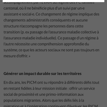
accompagnement par l’EVAM au régime des PC familles
cantonal, où il ne bénéficie plus d’un suivi par un·e
assistant·e social·e. Ce changement de régime implique des
changements administratifs conséquents et aucune
structure n’accompagne les personnes dans cette
transition (p. ex passage de l’assurance maladie collective à
l’assurance maladie individuelle). Ce passage d’un régime à
l’autre nécessite une compréhension approfondie du
système, ce que les acteurs sociaux ne sont pas toujours en
mesure d’offrir. »
Générer un impact durable sur les territoires
En dix ans, les PICM ont su répondre à différents défis tout
en restant fidèles à leur mission initiale : offrir un service
social de proximité et une primo-information aux
populations migrantes. Alors que les défis liés à la
migration et à l’intégration continuent d’évoluer, les PICM