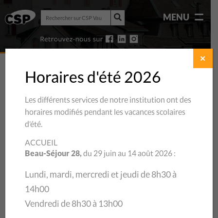
Rechercher
MENU
sur
Rechercher
CSP
sur
Vaud
CSP
Vaud
✕
Horaires d'été 2026
Les différents services de notre institution ont des
horaires modifiés pendant les vacances scolaires
d’été.
ACCUEIL
Beau-Séjour 28,
du 29 juin au 14 août 2026 :
Lundi, mardi, mercredi et jeudi de 8h30 à
14h00
08/12/2024
Vendredi de 8h30 à 13h00