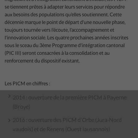
se tiennent prêtes à adapter leurs services pour répondre
aux besoins des populations qu’elles soutiennent. Cette
décennie marque le point de départ d’une nouvelle phase,
toujours tournée vers l’écoute, l’accompagnement et
l’innovation sociale. Les quatre prochaines années inscrites
sous le sceau du 3
ème
Programme d’intégration cantonal
(PIC III) seront consacrées à la consolidation et au
renforcement du dispositif existant.
Les PICM en chiffres :
2014 : ouverture de la première PICM à Payerne
(Broye)
2016 : ouverture des PICM d’Orbe (Jura-Nord
vaudois) et de Renens (Ouest lausannois)