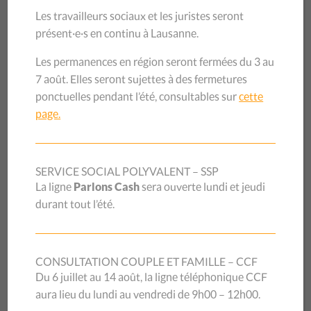
propice à l’élargissement du cadre d’action du Canton. La
Les travailleurs sociaux et les juristes seront
collaboration avec La Fraternité est renouvelée, et le
présent·e·s en continu à Lausanne.
mandat est étendu à l’ensemble du territoire. Un poste
dédié à ce travail de mise en place, de réseautage et de
Les permanences en région seront fermées du 3 au
pérennisation des permanences dans tout le territoire
7 août. Elles seront sujettes à des fermetures
vaudois est donc créé au sein de La Fraternité.
ponctuelles pendant l’été, consultables sur
cette
page.
Au fondement du développement de ce modèle, pas de
recette miracle, si ce n’est un intensif travail de réseau avec
le tissu associatif et politique local. Comme le souligne
Alfonso Concha, chargé de projet et coordinateur Info-
SERVICE SOCIAL POLYVALENT – SSP
Conseil Migration à La Fraternité : « Dans le cadre du
La ligne
Parlons Cash
sera ouverte lundi et jeudi
travail de promotion des permanences, nous sommes en
durant tout l’été.
lien avec le réseau local afin d’améliorer la prise en charge
des usagères et des usagers ». Outre la subsidiarité avec le
tissu associatif local, ce travail de terrain a pour effet de
CONSULTATION COUPLE ET FAMILLE – CCF
mettre à mal certains préjugés : « J’ai été surpris de trouver
Du 6 juillet au 14 août, la ligne téléphonique CCF
une précarité massive à certains endroits, notamment dans
aura lieu du lundi au vendredi de 9h00 – 12h00.
les régions de la Riviera et la Côte. Bien sûr, il y a quantité