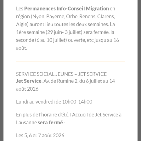
du canton. La première permanence sociale régionale
Les
Permanences Info-Conseil Migration
en
ouvre à Payerne, pour la Broye vaudoise relativement
région (
Nyon, Payerne, Orbe, Renens, Clarens,
éloignée de Lausanne. Elle est fondée sur le modèle des
Aigle
) auront lieu toutes les deux semaines.
La
permanences proposées à Lausanne depuis plusieurs
1ère semaine (29 juin- 3 juillet) sera
fermée, la
décennies par l’équipe de
La Fraternité, le service social
seconde (6 au 10 juillet) ouverte, etc jusqu’au 16
pour les immigré·e·s du CSP Vaud
. Après un état des lieux
août.
des besoins et souhaits dans les autres régions du canton,
deux nouvelles permanences ont pu être ouvertes en 2016,
celles d’Orbe pour le Jura-Nord vaudois et de Renens pour
SERVICE SOCIAL JEUNES – JET SERVICE
l’Ouest lausannois, étendant ainsi l’accès à cette prestation
Jet Service
, Av. de Rumine 2, du 6 juillet au 14
régionale.
août 2026
Lundi au vendredi de 10h00-14h00
Un développement régional soutenu par des besoins
En plus de l’horaire d’été, l’Accueil de Jet Service à
croissants
Lausanne
sera fermé
:
En 2017, le bilan établi sur la base des premières
permanences et de l’analyse des besoins fournit un cadre
Les 5, 6 et 7 août 2026