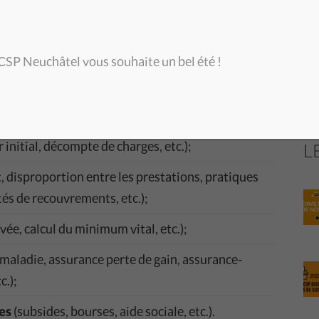
Des
on, convention d’entretien, etc. Le CSP Neuchâtel
avo
 CSP Neuchâtel vous souhaite un bel été !
ments familiaux, prolongation du permis de
, licenciement, etc.);
 initial, décompte de charges, etc.);
L
 disproportion entre les prestations, pratiques
tés de recouvrements, etc.);
ée, calcul du minimum vital, etc.);
maladie, assurance perte de gain, assurance-
.);
es
(subsides, bourses, aide sociale, etc.).