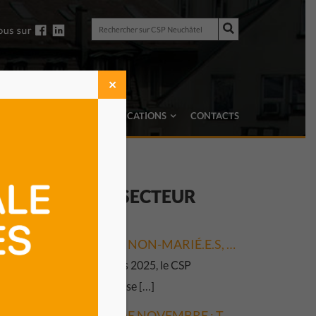
Rechercher
sur
Rechercher
CSP
sur
Neuchâtel
CSP
Neuchâtel
✕
TRUCS & ASTUCES
PUBLICATIONS
CONTACTS
CTUALITÉS DU
SECTEUR
MARIÉ.E.S OU NON-MARIÉ.E.S, NOUS NOUS SÉPARONS. QUELLES DÉMARCHES, QUELS IMPACTS ?
Les 17 et 20 mars 2025, le CSP
Neuchâtel propose […]
NOUVELLES DE NOVEMBRE : TRANSVERSALITÉ