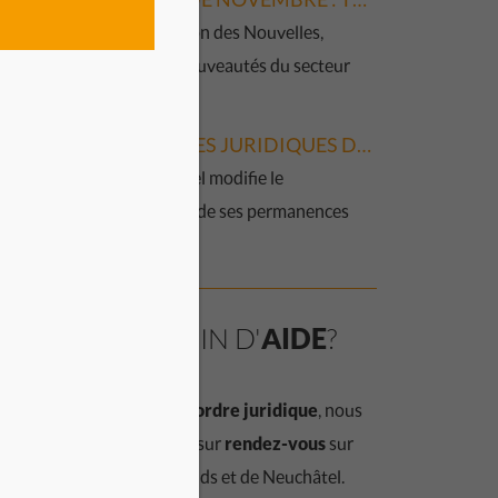
Dans cette édition des Nouvelles,
découvrez les nouveautés du secteur
[…]
PERMANENCES JURIDIQUES DU CSP
Le CSP Neuchâtel modifie le
fonctionnement de ses permanences
juridiques. […]
OUS AVEZ BESOIN D'
AIDE
?
vous avez des
questions d’ordre juridique
, nous
oposons des permanences sur
rendez-vous
sur
 sites de La Chaux-de-Fonds et de Neuchâtel.