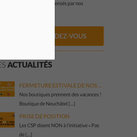
 conseils vous seront dispensés par nos
cates.
PRENDRE RENDEZ-VOUS
ES
ACTUALITÉS
FERMETURE ESTIVALE DE NOS BOUTIQUES
Nos boutiques prennent des vacances !
Boutique de Neuchâtel […]
PRISE DE POSITION
Les CSP disent NON à l’initiative « Pas
de […]