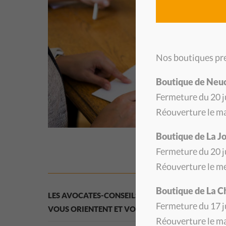
Nos boutiques pre
Boutique de Neu
Fermeture du 20 ju
Réouverture le ma
Boutique de La J
Fermeture du 20 ju
Réouverture le me
Boutique de La 
LES AVOCATES-CONSEILS DU CSP NEUCHÂTEL VO
Fermeture du 17 ju
VOUS ORIENTENT ET VOUS AIDENT DANS VOS DÉ
Réouverture le ma