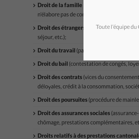
Droit de la famille
(convention de séparati
n’élabore pas de conventions de divorce);
Toute l’équipe du
Droit des étrangers
(demandes de regroupe
séjour, etc.);
Droit du travail
(paiement en cas de maladie
Droit du bail
(contestation de congés, loyer
Droit des contrats
(vices du consentement,
déloyales, crédit à la consommation, socié
Droit des poursuites
(procédure de mainlev
Droit des assurances sociales
(assurance-
chômage, prestations complémentaires, etc
Droits relatifs à des prestations cantonal