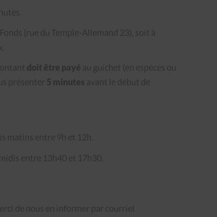
nutes.
-Fonds (rue du Temple-Allemand 23), soit à
x.
montant
doit être payé
au guichet (en espèces ou
ous présenter
5 minutes
avant le début de
s matins entre 9h et 12h.
midis entre 13h40 et 17h30.
erci de nous en informer par courriel