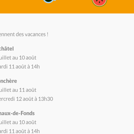
nnent des vacances !
châtel
illet au 10 août
rdi 11 août à 14h
onchère
illet au 11 août
V
rcredi 12 août à 13h30
Si 
Chaux-de-Fonds
US RENSEIGNENT SUR VOS DROITS ET OBLIGATIONS,
pr
illet au 10 août
MARCHES, NOTAMMENT EN MATIÈRE DE :
nos
rdi 11 août à 14h