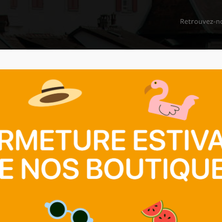
NS SOCIALES
BOUTIQUES
SECONDE MAIN
NOUS SOUTENIR
D
’ARGENT
B
B
B