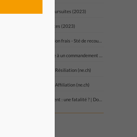
rochure Comprendre les poursuites (2023)
rochure Vivre avec ses dettes (2023)
odèle de lettre - contestation frais - Sté de recouvrement
odèle d'opposition partielle à un commandement de payer
ssurance-maladie - modèle Résiliation (ne.ch)
ssurance-maladie - modèle Affiliation (ne.ch)
ide sociale et surendettement : une fatalité ? | Dossier ARTIAS
IENS
UTILES