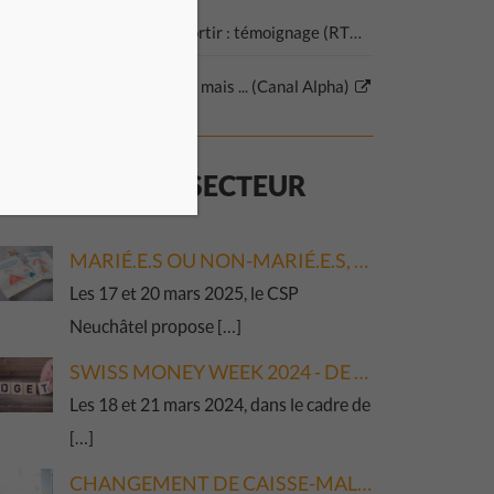
ndettement, on peut s'en sortir : témoignage (RTN)
e désendetter, c'est difficile mais ... (Canal Alpha)
CTUALITÉS DU
SECTEUR
MARIÉ.E.S OU NON-MARIÉ.E.S, NOUS NOUS SÉPARONS. QUELLES DÉMARCHES, QUELS IMPACTS ?
Les 17 et 20 mars 2025, le CSP
Neuchâtel propose […]
SWISS MONEY WEEK 2024 - DE SALARIÉ.E À RETRAITÉ.E : PASSEZ CE CAP AVEC SÉRÉNITÉ !
Les 18 et 21 mars 2024, dans le cadre de
[…]
CHANGEMENT DE CAISSE-MALADIE