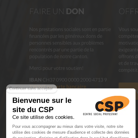
FAIRE UN
DON
OFF
Nos prestations sociales sont en partie
Vous sou
financées par les généreux dons de
compéten
personnes sensibles aux problèmes
motivatio
rencontrés par une partie de la
exigeante
population de notre canton.
offrons 
et de tra
Merci pour votre soutien!
compétit
IBAN
CH37 0900 0000 2000 4713 9
TWINT ou carte bancaire
N
Successions et legs
En savoir plus
Dons de meubles et objets en bon
état
à nos boutiques seconde main
En savoir plus