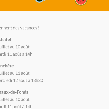
B
B
nnent des vacances !
M
châtel
M
illet au 10 août
rdi 11 août à 14h
A
onchère
A
illet au 11 août
 votre budget, problème de dettes ou besoin
A
rcredi 12 août à 13h30
u plus vite.
Chaux-de-Fonds
illet au 10 août
L
rdi 11 août à 14h
nt du CSP Neuchâtel vous propose les services