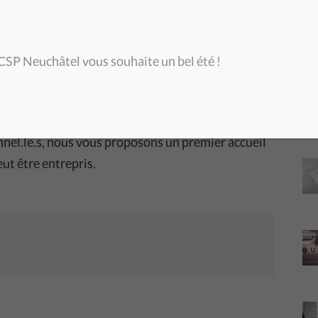
E
S
 CSP Neuchâtel vous souhaite un bel été !
 désendettement.
A
nnel.le.s, nous vous proposons un premier accueil
eut être entrepris.