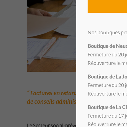
Nos boutiques pre
Boutique de Neu
Fermeture du 20 ju
Réouverture le ma
Boutique de La J
Fermeture du 20 ju
Factures en retard, difficulté à gérer
Réouverture le me
de conseils administratifs ? Consultez a
Boutique de La 
Fermeture du 17 ju
Réouverture le ma
Le Secteur social-prévention et désendetteme