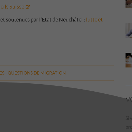
eils Suisse
et soutenues par l’Etat de Neuchâtel :
lutte et
ES
QUESTIONS DE
MIGRATION
V
Si 
pr