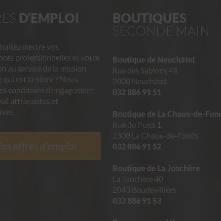
RES
D’EMPLOI
BOUTIQUES
SECONDE MAIN
haitez mettre vos
ces professionnelles et votre
Boutique de Neuchâtel
n au service de la mission
Rue des Sablons 48
 qui est la nôtre ? Nous
2000 Neuchâtel
des conditions d'engagement
032 886 91 51
vail attrayantes et
ives.
Boutique de La Chaux-de-Fon
Rue du Puits 1
2300 La Chaux-de-Fonds
os offres d'emploi
032 886 91 52
Boutique de La Jonchère
La Jonchère 40
2043 Boudevilliers
032 886 91 53