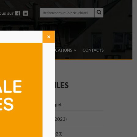
Rechercher
sur
Rechercher
CSP
sur
Neuchâtel
CSP
Neuchâtel
✕
TRUCS & ASTUCES
PUBLICATIONS
CONTACTS
OCUMENTS
UTILES
rochure Les Ficelles du Budget
rochure Gérer son budget (2023)
rochure Se désendetter (2023)