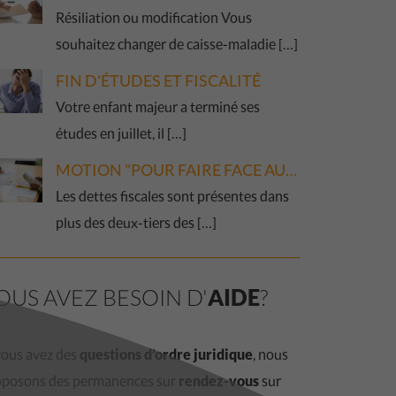
Résiliation ou modification Vous
souhaitez changer de caisse-maladie […]
FIN D'ÉTUDES ET FISCALITÉ
Votre enfant majeur a terminé ses
études en juillet, il […]
MOTION "POUR FAIRE FACE AU CERCLE VICIEUX DES DETTES FISCALES"
Les dettes fiscales sont présentes dans
plus des deux-tiers des […]
OUS AVEZ BESOIN D'
AIDE
?
vous avez des
questions d’ordre juridique
, nous
oposons des permanences sur
rendez-vous
sur