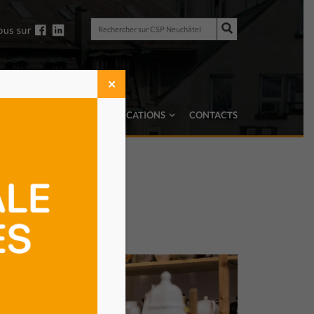
Rechercher
sur
Rechercher
CSP
sur
Neuchâtel
CSP
Neuchâtel
✕
TRUCS & ASTUCES
PUBLICATIONS
CONTACTS