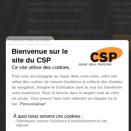
rencontrés par une partie de la
exigeante
population de notre canton.
offrons 
et de tra
Merci pour votre soutien!
compétit
IBAN
CH37 0900 0000 2000 4713 9
TWINT ou carte bancaire
N
Successions et legs
En savoir plus
Dons de meubles et objets en bon
état
à nos boutiques seconde main
En savoir plus