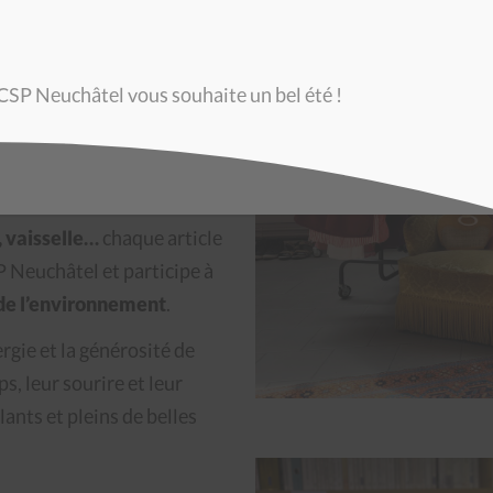
FFÉRENCE!
us que de simples
 CSP Neuchâtel vous souhaite un bel été !
locale
: des dons généreux
 prix
, tout en donnant une
, vaisselle…
chaque article
P Neuchâtel et participe à
de l’environnement
.
rgie et la générosité de
ps, leur sourire et leur
ants et pleins de belles