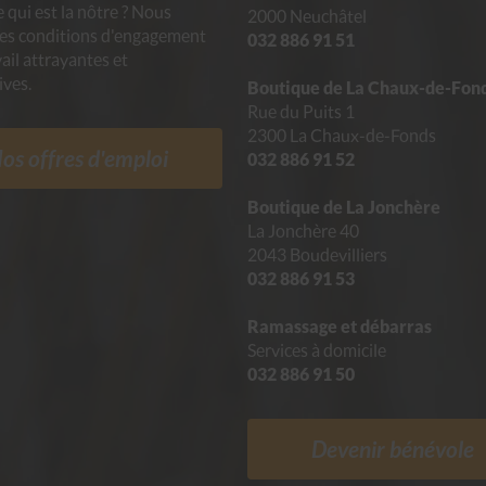
 qui est la nôtre ? Nous
2000 Neuchâtel
des conditions d'engagement
032 886 91 51
vail attrayantes et
ives.
Boutique de La Chaux-de-Fon
Rue du Puits 1
2300 La Chaux-de-Fonds
os offres d'emploi
032 886 91 52
Boutique de La Jonchère
La Jonchère 40
2043 Boudevilliers
032 886 91 53
Ramassage et débarras
Services à domicile
032 886 91 50
Devenir bénévole