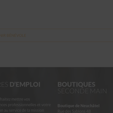
NIR
BÉNÉVOLE
RES
D’EMPLOI
BOUTIQUES
SECONDE MAIN
haitez mettre vos
ces professionnelles et votre
Boutique de Neuchâtel
n au service de la mission
Rue des Sablons 48