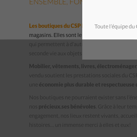
ENSEMBLE, FONT TOUTE LA DI
Les boutiques du CSP Neuchâtel
sont bien pl
Toute l’équipe du
magasins. Elles sont le reflet d’une
solidarité 
qui permettent à d’autres de s’équiper à
petits
seconde vie aux objets.
Mobilier, vêtements, livres, électroménager
vendu soutient les prestations sociales du CS
une
économie plus durable et respectueuse 
Nos boutiques ne pourraient exister sans l’éne
nos
précieux.ses bénévoles
. Grâce à leur tem
engagement, nos lieux restent vivants, accueill
histoires… un immense merci à elles et eux!