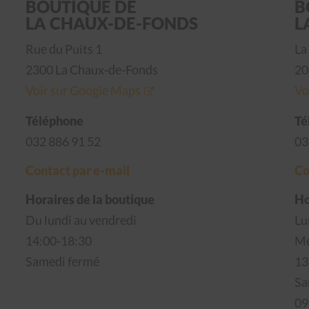
BOUTIQUE DE
B
LA CHAUX-DE-FONDS
L
Rue du Puits 1
La
2300 La Chaux-de-Fonds
20
Voir sur Google Maps
Vo
Téléphone
Té
032 886 91 52
03
Contact par e-mail
Co
Horaires de la boutique
Ho
Du lundi au vendredi
Lu
14:00-18:30
Me
Samedi fermé
13
Sa
09