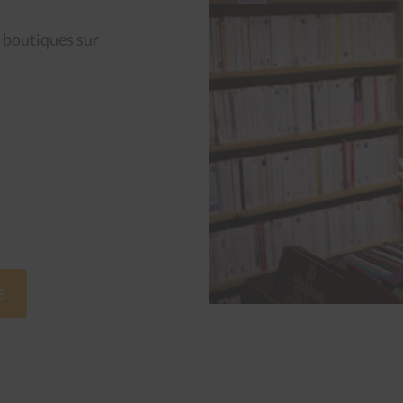
 boutiques sur
S