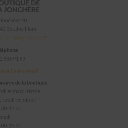
OUTIQUE DE
A JONCHÈRE
 Jonchère 40
43 Boudevilliers
ir sur Google Maps
léphone
2 886 91 53
ntact par e-mail
raires de la boutique
ndi et mardi fermé
rcredi-vendredi
:30-17:30
medi
:00-16:00