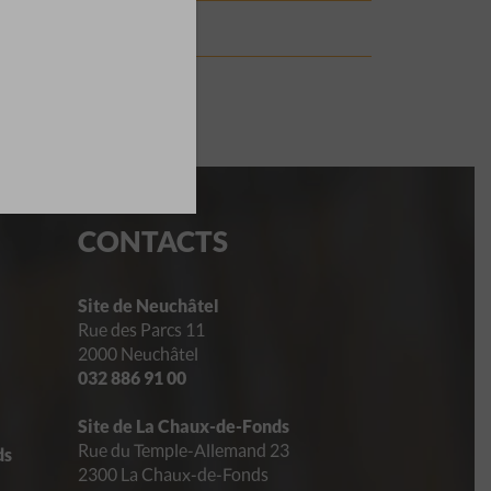
CONTACTS
Site de Neuchâtel
Rue des Parcs 11
2000 Neuchâtel
032 886 91 00
Site de La Chaux-de-Fonds
Rue du Temple-Allemand 23
ds
2300 La Chaux-de-Fonds