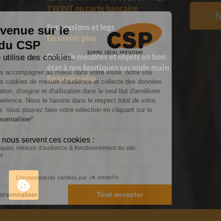
TWINT ou carte bancaire
N
Successions et legs
En savoir plus
Dons de meubles et objets en bon
état
à nos boutiques seconde main
En savoir plus