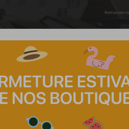
NS SOCIALES
BOUTIQUES
SECONDE MAIN
NOUS SOUTENIR
QUESTIONS
JURIDIQUES
Les avocates-conseils d
Neuchâtel vous renseigne