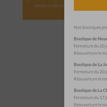
dettes ou besoin de […]
Nos boutiques pre
Boutique de Neu
Fermeture du 20 ju
Réouverture le ma
Le 
Neuch
Boutique de La J
secte
Fermeture du 20 ju
Réouverture le me
Boutique de La 
Fermeture du 17 ju
Réouverture le ma