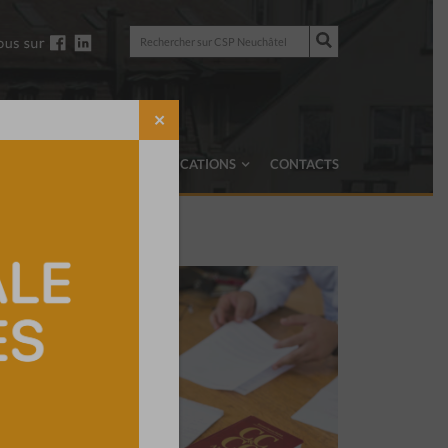
Rechercher
sur
Rechercher
CSP
sur
Neuchâtel
CSP
Neuchâtel
✕
TRUCS & ASTUCES
PUBLICATIONS
CONTACTS
u CSP
nt sur