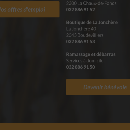
2300 La Chaux-de-Fonds
os offres d'emploi
032 886 91 52
Boutique de La Jonchère
La Jonchère 40
2043 Boudevilliers
032 886 91 53
Ramassage et débarras
Services à domicile
032 886 91 50
Devenir bénévole