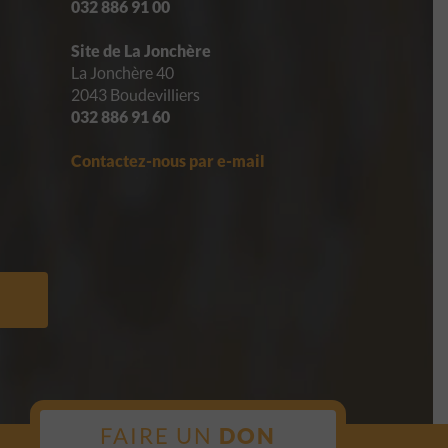
032 886 91 00
Site de La Jonchère
La Jonchère 40
2043 Boudevilliers
032 886 91 60
Contactez-nous par e-mail
FAIRE UN
DON