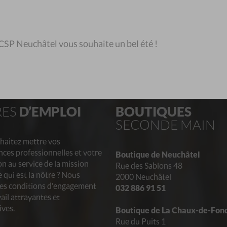
T ASILE
PRÉVENTION
DE L’ENDETTEMENT DES JEUNES
 CSP Neuchâtel vous souhaite un bel été !
RES
D’EMPLOI
BOUTIQUES
SECONDE MAIN
haitez mettre vos
ces professionnelles et votre
Boutique de Neuchâtel
n au service de la mission
Rue des Sablons 48
 qui est la nôtre ? Nous
2000 Neuchâtel
des conditions d'engagement
032 886 91 51
vail attrayantes et
ives.
Boutique de La Chaux-de-Fon
Rue du Puits 1