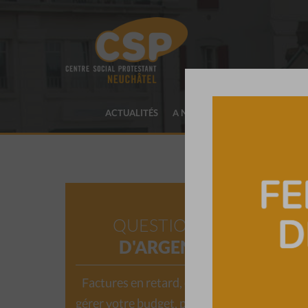
ACTUALITÉS
A NOTRE SUJET
PRESTATIO
QUESTIONS
D'ARGENT
Factures en retard, difficulté à
gérer votre budget, problème de