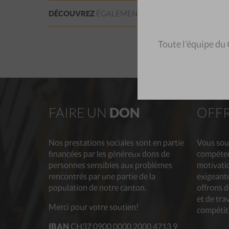
DÉCOUVREZ
ÉGALEMENT:
FORMATIONS
DROIT E
Toute l’équipe du
FAIRE UN
DON
OFF
Nos prestations sociales sont en partie
Vous sou
financées par les généreux dons de
compéten
personnes sensibles aux problèmes
motivatio
rencontrés par une partie de la
exigeante
population de notre canton.
offrons 
et de tra
Merci pour votre soutien!
compétit
IBAN
CH37 0900 0000 2000 4713 9