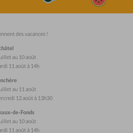
vos droits et […]
nnent des vacances !
QUESTIONS DE
châtel
MIGRATION
illet au 10 août
rdi 11 août à 14h
service migration du CSP
âtel est composé de trois
onchère
urs : le secteur procédure
illet au 11 août
d'asile, […]
rcredi 12 août à 13h30
Chaux-de-Fonds
illet au 10 août
rdi 11 août à 14h