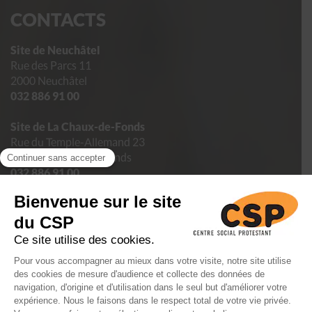
CONTACTS
Site de Neuchâtel
Rue des Parcs 11
2000 Neuchâtel
032 886 91 00
Site de La Chaux-de-Fonds
Rue du Temple-Allemand 23
2300 La Chaux-de-Fonds
032 886 91 00
Site de La Jonchère
La Jonchère 40
2043 Boudevilliers
032 886 91 60
Contactez-nous par e-mail