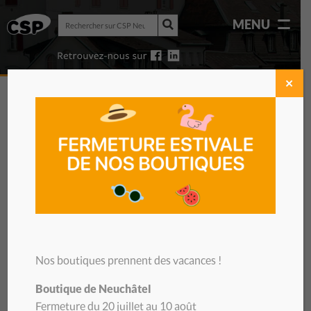
Rechercher
MENU
sur
Rechercher
CSP
sur
Neuchâtel
CSP
Neuchâtel
✕
Nos boutiques prennent des vacances !
01/10/2025
Boutique de Neuchâtel
Fermeture du 20 juillet au 10 août