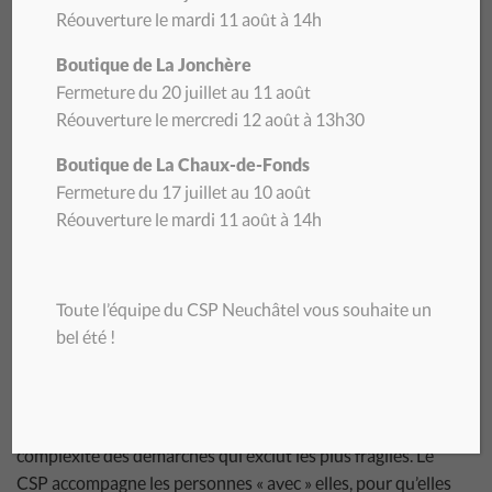
Journal NOU(S)VELLES –
Réouverture le mardi 11 août à 14h
septembre 2025
Boutique de La Jonchère
Fermeture du 20 juillet au 11 août
Réouverture le mercredi 12 août à 13h30
LIRE LE JOURNAL (PDF)
Boutique de La Chaux-de-Fonds
Fermeture du 17 juillet au 10 août
Ce numéro met en lumière les paradoxes d’une
Réouverture le mardi 11 août à 14h
administration de plus en plus numérisée et déshumanisée,
et rappelle l’importance d’un accompagnement humain,
solidaire et personnalisé.
Toute l’équipe du CSP Neuchâtel vous souhaite un
bel été !
ÉDITO – UNE ADMINISTRATION QUI CRÉE DES BESOINS
AU LIEU D’Y RÉPONDRE
Bastienne Joerchel, présidente du CSP, dénonce la
complexité des démarches qui exclut les plus fragiles. Le
CSP accompagne les personnes « avec » elles, pour qu’elles