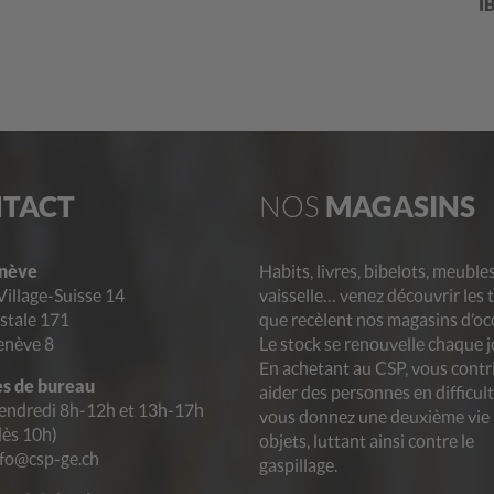
I
TACT
NOS
MAGASINS
nève
Habits, livres, bibelots, meubles
Village-Suisse 14
vaisselle… venez découvrir les 
stale 171
que recèlent nos magasins d’oc
enève 8
Le stock se renouvelle chaque j
En achetant au CSP, vous contr
s de bureau
aider des personnes en difficult
endredi 8h-12h et 13h-17h
vous donnez une deuxième vie
dès 10h)
objets, luttant ainsi contre le
nfo@csp-ge.ch
gaspillage.