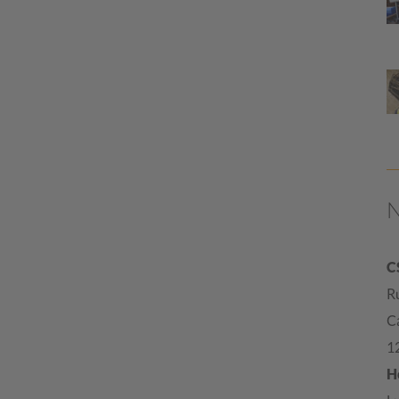
C
Ru
C
1
H