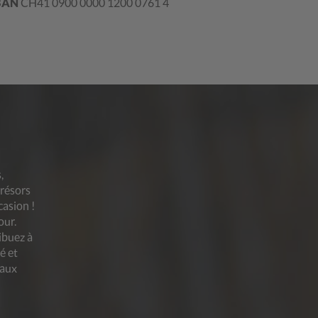
BAN
CH41 0900 0000 1200 0761 4
,
trésors
casion !
our.
ibuez à
é et
 aux