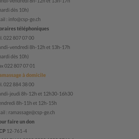
undi-vendredi 8h-12h et 13h-17h
mardi dès 10h)
il : info@csp-ge.ch
oraires téléphoniques
l. 022 807 07 00
undi-vendredi 8h-12h et 13h-17h
mardi dès 10h)
ax 022 807 07 01
amassage à domicile
l. 022 884 38 00
undi-jeudi 8h-12h et 12h30-16h30
endredi 8h-11h et 12h-15h
ail : ramassage@csp-ge.ch
our faire un don
CP
12-761-4