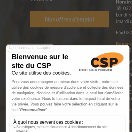
Horaire
Tél. 022
Lundi-v
Nos offres d'emploi
(mardi 
Fax 022
Ramass
Tél. 022
Lundi-j
Vendred
Mail : 
Pour fa
IBAN
C
(1205 G
Mention
Politiq
Conditi