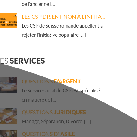
de l'ancienne […]
LES CSP DISENT NON À L’INITIATIVE « PAS DE SUISSE À 10 MILLIONS ! »
Les CSP de Suisse romande appellent à
rejeter l’initiative populaire […]
LES
SERVICES
QUESTIONS
D'ARGENT
Le Service social du CSP est spécialisé
en matière de […]
QUESTIONS
JURIDIQUES
Mariage, Séparation, Divorce, […]
QUESTIONS D'
ASILE