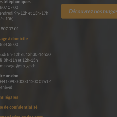
s téléphoniques
 807 07 00
Découvrez nos magas
endredi 9h-12h et 13h-17h
dès 10h)
 807 07 01
age à domicile
 884 38 00
eudi 8h-12h et 12h30-16h30
i 8h-11h et 12h-15h
ramassage@csp-ge.ch
ire un don
H41 0900 0000 1200 0761 4
enève)
s légales
ue de confidentialité
ons générales de vente