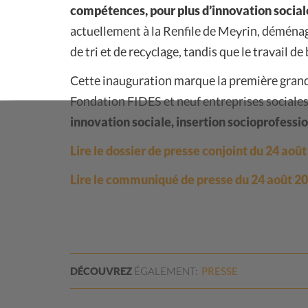
compétences, pour plus d’innovation social
actuellement à la Renfile de Meyrin, déménage
de tri et de recyclage, tandis que le travail d
Cette inauguration marque la première grande
Fondation FIDES et neuf entreprises sociales.
innovation sociale, insertion socioprofess
Lire le dossier de presse conjoint du 24 aoû
Lire le communiqué de presse du 24 août 2
DÉCOUVREZ
ÉGALEMENT:
PRESSE