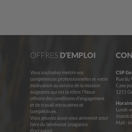
OFFRES
D’EMPLOI
CON
Vous souhaitez mettre vos
CSP Ge
compétences professionnelles et votre
Rue du 
motivation au service de la mission
Case po
exigeante qui est la nôtre ? Nous
1211 G
offrons des conditions d'engagement
Horaire
et de travail attrayantes et
Lundi-v
compétitives.
(mardi 
Vous pouvez aussi vous annoncer pour
Mail : i
faire du bénévolat (magasins
d’occasion).