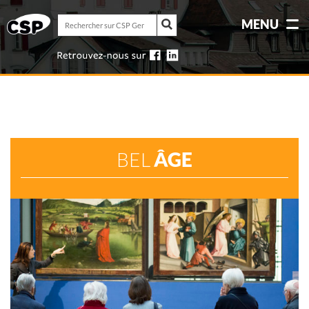
Rechercher
MENU
sur
Rechercher
CSP
sur
Genève
CSP
Genève
BEL
ÂGE