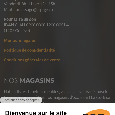
Vendredi 8h-11h et 12h-15h
Mail : ramassage@csp-ge.ch
Pour faire un don
IBAN
CH41 0900 0000 1200 0761 4
(1205 Genève)
Mentions légales
Politique de confidentialité
Conditions générales de vente
NOS
MAGASINS
Habits, livres, bibelots, meubles, vaisselle… venez découvrir
les trésors que recèlent nos magasins d’occasion ! Le stock se
renouvelle chaque jour.
En achetant au CSP, vous contribuez à aider des personnes
en difficulté et vous donnez une deuxième vie aux objets,