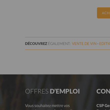
ACHE
DÉCOUVREZ
ÉGALEMENT:
VENTE DE
VIN
EDIT
OFFRES
D’EMPLOI
CON
Vous souhaitez mettre vos
CSP Ge