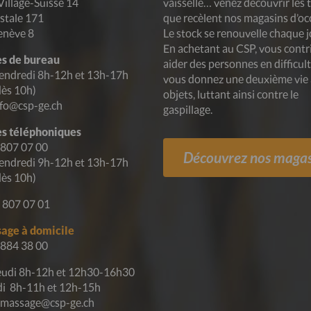
Village-Suisse 14
vaisselle… venez découvrir les 
stale 171
que recèlent nos magasins d’oc
enève 8
Le stock se renouvelle chaque j
En achetant au CSP, vous contr
s de bureau
aider des personnes en difficult
endredi 8h-12h et 13h-17h
vous donnez une deuxième vie
dès 10h)
objets, luttant ainsi contre le
nfo@csp-ge.ch
gaspillage.
s téléphoniques
 807 07 00
Découvrez nos magas
endredi 9h-12h et 13h-17h
dès 10h)
 807 07 01
age à domicile
 884 38 00
eudi 8h-12h et 12h30-16h30
i 8h-11h et 12h-15h
ramassage@csp-ge.ch