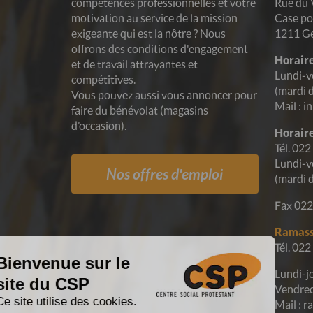
compétences professionnelles et votre
Rue du 
motivation au service de la mission
Case po
exigeante qui est la nôtre ? Nous
1211 G
offrons des conditions d'engagement
Horaire
et de travail attrayantes et
Lundi-v
compétitives.
(mardi 
Vous pouvez aussi vous annoncer pour
Mail : i
faire du bénévolat (magasins
d’occasion).
Horaire
Tél. 022
Lundi-v
Nos offres d'emploi
(mardi 
Fax 022
Ramass
Tél. 022
Lundi-j
Vendred
Mail : 