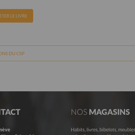
TER LE LIVRE
IONS
DU CSP
TACT
NOS
MAGASINS
nève
Habits, livres, bibelots, meubles