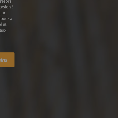
trésors
casion !
our.
ibuez à
é et
 aux
ins