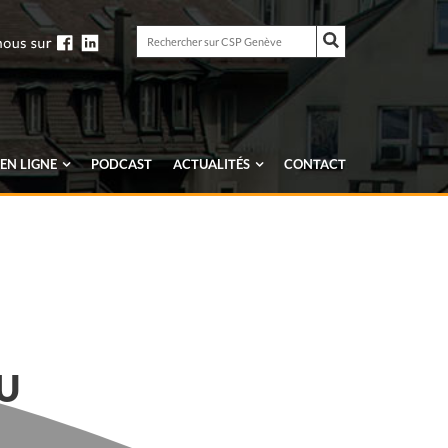
Rechercher
sur
Rechercher
CSP
sur
Genève
CSP
Genève
EN LIGNE
PODCAST
ACTUALITÉS
CONTACT
U