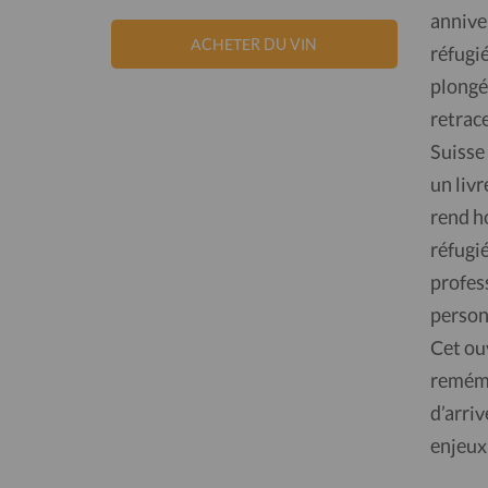
anniver
ACHETER DU VIN
réfugié
plongé
retrace
Suisse 
un liv
rend h
réfugi
profess
person
Cet ou
remémo
d’arriv
enjeux