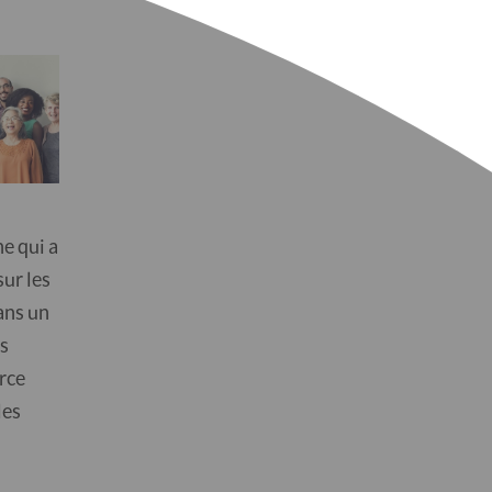
e qui a
ur les
ans un
ls
rce
les