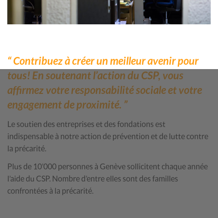
Contribuez à créer un meilleur avenir pour
tous! En soutenant l’action du CSP, vous
affirmez votre responsabilité sociale et votre
engagement de proximité.
Le soutien des entreprises et des fondations est
indispensable à notre action de prévention et de lutte contre
la précarité.
Plus de 10’000 personnes à Genève sollicitent chaque année
l’aide du CSP. Nombre d’entre elles sont des familles
confrontées à la précarité.