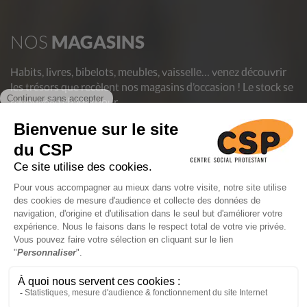
NOS
MAGASINS
Habits, livres, bibelots, meubles, vaisselle… venez découvrir
les trésors que recèlent nos magasins d’occasion ! Le stock se
renouvelle chaque jour.
En achetant au CSP, vous contribuez à aider des personnes
en difficulté et vous donnez une deuxième vie aux objets,
luttant ainsi contre le gaspillage.
Découvrez nos magasins