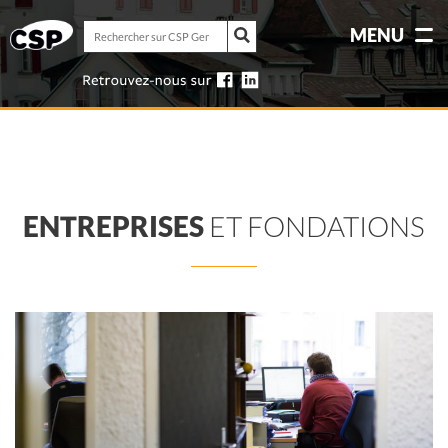
Rechercher
MENU
sur
Rechercher
CSP
sur
Genève
CSP
Genève
ENTREPRISES
ET FONDATIONS