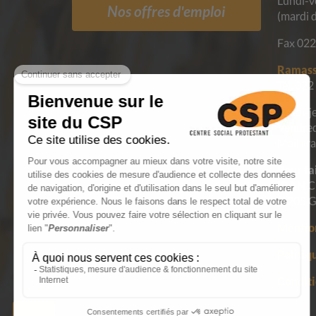
Lundi-v
Nos offres d'emploi
(mardi 
Fax 022
Ramass
Tél. 022
Lundi-j
Vendred
Mail : 
Pour fa
IBAN
C
(1205 G
Mention
Politiq
Conditi