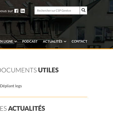
Rechercher
sur
Rechercher
CSP
sur
Genève
CSP
Genève
N LIGNE
PODCAST
ACTUALITÉS
CONTACT
DOCUMENTS
UTILES
Dépliant legs
LES
ACTUALITÉS