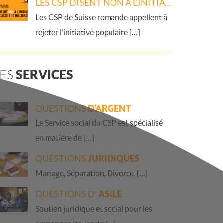
LES CSP DISENT NON À L’INITIATIVE « PAS DE SUISSE À 10 MILLIONS ! »
Les CSP de Suisse romande appellent à
rejeter l’initiative populaire […]
LES
SERVICES
QUESTIONS
D'ARGENT
Le Service social du CSP est spécialisé
en matière de […]
QUESTIONS
JURIDIQUES
Mariage, Séparation, Divorce, […]
QUESTIONS D'
ASILE
Soutien juridique et social pour les