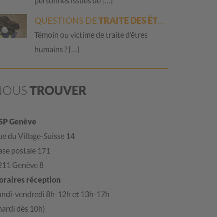
personnes issues de […]
QUESTIONS DE
TRAITE DES ÊTRES HUMAINS
Témoin ou victime de traite d’êtres
humains ? […]
NOUS
TROUVER
SP Genève
e du Village-Suisse 14
ase postale 171
211 Genève 8
oraires réception
undi-vendredi 8h-12h et 13h-17h
mardi dès 10h)