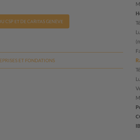
Ma
H
U CSP ET DE CARITAS GENÈVE
Té
L
(
F
R
EPRISES
ET FONDATIONS
Té
L
V
M
P
C
I