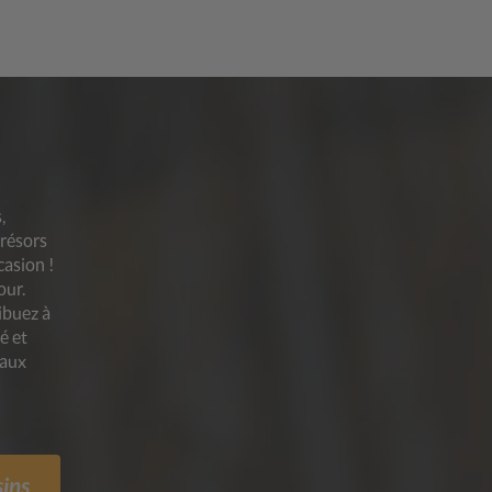
,
trésors
casion !
our.
ibuez à
é et
 aux
ins