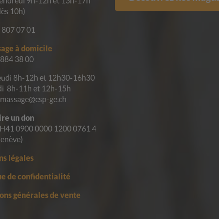
endredi 9h-12h et 13h-17h
dès 10h)
 807 07 01
age à domicile
 884 38 00
eudi 8h-12h et 12h30-16h30
i 8h-11h et 12h-15h
ramassage@csp-ge.ch
ire un don
H41 0900 0000 1200 0761 4
enève)
s légales
ue de confidentialité
ons générales de vente