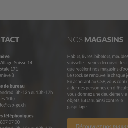
TACT
NOS
MAGASINS
nève
Habits, livres, bibelots, meubles
Village-Suisse 14
vaisselle… venez découvrir les 
stale 171
que recèlent nos magasins d’oc
enève 8
Le stock se renouvelle chaque j
En achetant au CSP, vous contr
s de bureau
aider des personnes en difficult
endredi 8h-12h et 13h-17h
vous donnez une deuxième vie
dès 10h)
objets, luttant ainsi contre le
nfo@csp-ge.ch
gaspillage.
s téléphoniques
 807 07 00
Découvrez nos magas