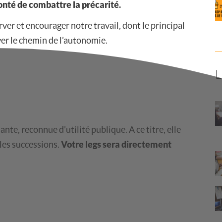
onté de combattre la précarité.
rver et encourager notre travail, dont le principal
ver le chemin de l’autonomie.
nte, reconnue d’utilité publique. A ce titre, elle
 les successions.
Votre legs sera directement