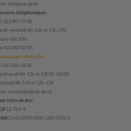
il : info@csp-ge.ch
oraires téléphoniques
l. 022 807 07 00
undi-vendredi 8h-12h et 13h-17h
mardi dès 10h)
ax 022 807 07 01
amassage à domicile
l. 022 884 38 00
undi-jeudi 8h-12h et 12h30-16h30
endredi 8h-11h et 12h-15h
ail : ramassage@csp-ge.ch
our faire un don
CP
12-761-4
BAN
CH41 0900 0000 1200 0761 4