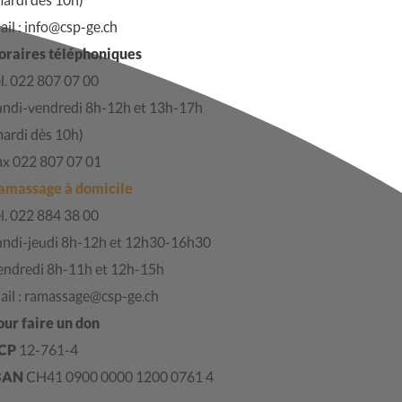
il : info@csp-ge.ch
oraires téléphoniques
l. 022 807 07 00
undi-vendredi 8h-12h et 13h-17h
mardi dès 10h)
ax 022 807 07 01
amassage à domicile
l. 022 884 38 00
undi-jeudi 8h-12h et 12h30-16h30
endredi 8h-11h et 12h-15h
ail : ramassage@csp-ge.ch
our faire un don
CP
12-761-4
BAN
CH41 0900 0000 1200 0761 4