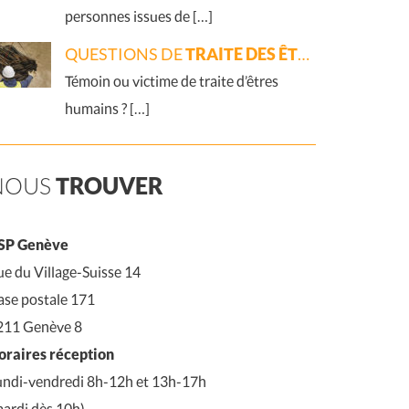
personnes issues de […]
QUESTIONS DE
TRAITE DES ÊTRES HUMAINS
Témoin ou victime de traite d’êtres
humains ? […]
NOUS
TROUVER
SP Genève
e du Village-Suisse 14
ase postale 171
211 Genève 8
oraires réception
undi-vendredi 8h-12h et 13h-17h
mardi dès 10h)