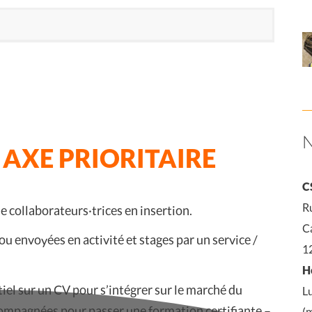
 AXE PRIORITAIRE
C
Ru
 collaborateurs·trices en insertion.
C
ou envoyées en activité et stages par un service /
1
H
tiel sur un CV pour s’intégrer sur le marché du
L
compagnées pour passer une formation certifiante –
(