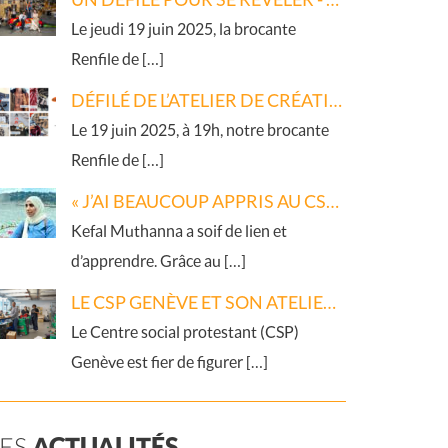
Le jeudi 19 juin 2025, la brocante
Renfile de […]
DÉFILÉ DE L’ATELIER DE CRÉATION TEXTILE – 19 JUIN 2025
Le 19 juin 2025, à 19h, notre brocante
Renfile de […]
« J’AI BEAUCOUP APPRIS AU CSP »
Kefal Muthanna a soif de lien et
d’apprendre. Grâce au […]
LE CSP GENÈVE ET SON ATELIER DE REVALORISATION TEXTILE À L’HONNEUR DANS L’ENQUÊTE PHOTOGRAPHIQUE « ICI ET MAINTENANT »
Le Centre social protestant (CSP)
Genève est fier de figurer […]
LES
ACTUALITÉS