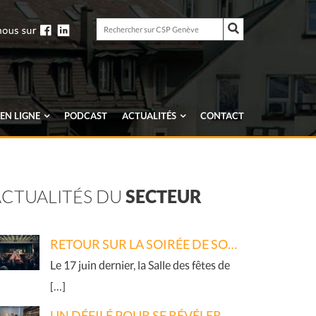
Rechercher
sur
Rechercher
CSP
sur
Genève
CSP
Genève
EN LIGNE
PODCAST
ACTUALITÉS
CONTACT
ACTUALITÉS DU
SECTEUR
RETOUR SUR LA SOIRÉE DE SOUTIEN 2026
Le 17 juin dernier, la Salle des fêtes de
[…]
UN DÉFILÉ POUR SE RÉVÉLER - RETOUR EN IMAGES SUR L’ATELIER DE CRÉATION TEXTILE DU CSP