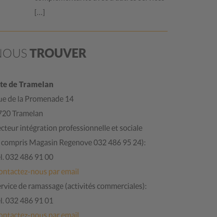
[…]
NOUS
TROUVER
ite de Tramelan
ue de la Promenade 14
720 Tramelan
cteur intégration professionnelle et sociale
y compris Magasin Regenove 032 486 95 24):
l. 032 486 91 00
ontactez-nous par email
rvice de ramassage (activités commerciales):
l. 032 486 91 01
ontactez-nous par email