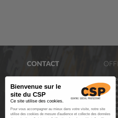
CONTACT
OFF
CSP Berne-Jura
Vous so
Rue de la Promenade 14
compéte
2720 Tramelan
motivati
exigeant
Tél. 032 493 32 21
offrons
Contactez-nous par email
et de tr
compéti