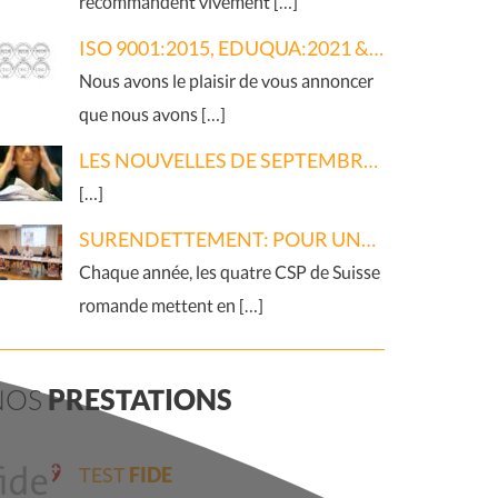
recommandent vivement […]
ISO 9001:2015, EDUQUA:2021 & IN-QUALIS:2024
Nous avons le plaisir de vous annoncer
que nous avons […]
LES NOUVELLES DE SEPTEMBRE 2025 : L’ADMINISTRATION ANXIOGÈNE
[…]
SURENDETTEMENT: POUR UNE POLITIQUE DE LA SECONDE CHANCE
Chaque année, les quatre CSP de Suisse
romande mettent en […]
NOS
PRESTATIONS
TEST
FIDE