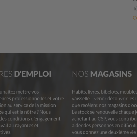
Té
C
RES
D’EMPLOI
NOS
MAGASINS
uhaitez mettre vos
Habits, livres, bibelots, meubles
nces professionnelles et votre
vaisselle… venez découvrir les 
on au service de la mission
que recèlent nos magasins d’oc
e qui est la nôtre ? Nous
Le stock se renouvelle chaque j
 des conditions d'engagement
achetant au CSP, vous contribu
avail attrayantes et
aider des personnes en difficult
tives.
vous donnez une deuxième vie