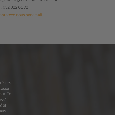
l. 032 322 81 92
ontactez-nous par email
,
trésors
casion !
our. En
ez à
é et
 aux