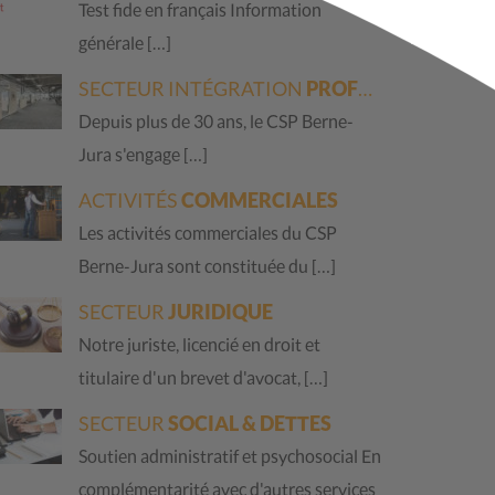
Test fide en français Information
générale […]
SECTEUR INTÉGRATION
PROFESSIONNELLE ET SOCIALE
Depuis plus de 30 ans, le CSP Berne-
Jura s'engage […]
ACTIVITÉS
COMMERCIALES
Les activités commerciales du CSP
Berne-Jura sont constituée du […]
SECTEUR
JURIDIQUE
Notre juriste, licencié en droit et
titulaire d'un brevet d'avocat, […]
SECTEUR
SOCIAL & DETTES
Soutien administratif et psychosocial En
complémentarité avec d'autres services