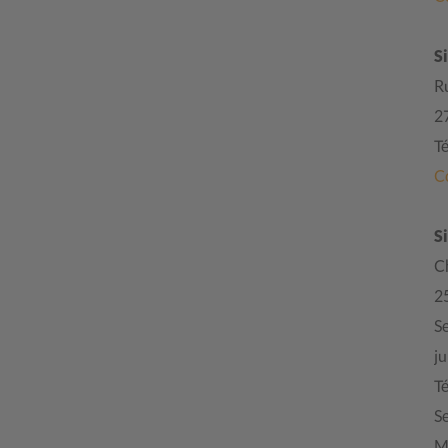
S
R
2
Té
C
S
C
2
Se
ju
Té
Se
M