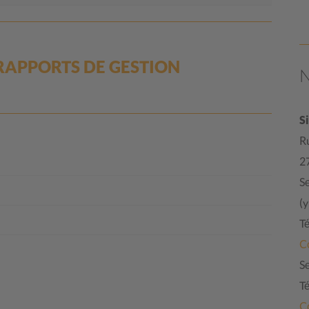
RAPPORTS DE GESTION
S
R
2
Se
(
Té
C
Se
Té
C