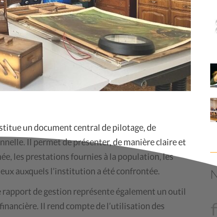
titue un document central de pilotage, de
elle. Il permet de présenter, de manière claire et
née, les prestations fournies à la population, les
eux auxquels l’institution a été confrontée.
e rapport de gestion représente également un outil
inancière. Il rend compte de l’utilisation des