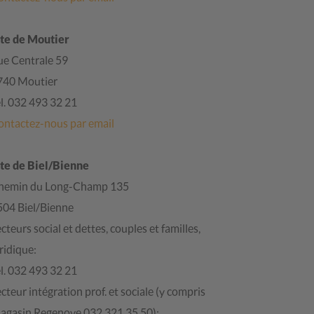
ite de Moutier
ue Centrale 59
740 Moutier
l. 032 493 32 21
ontactez-nous par email
ite de Biel/Bienne
hemin du Long-Champ 135
504 Biel/Bienne
cteurs social et dettes, couples et familles,
ridique:
l. 032 493 32 21
cteur intégration prof. et sociale (y compris
agasin Regenove 032 321 35 50):