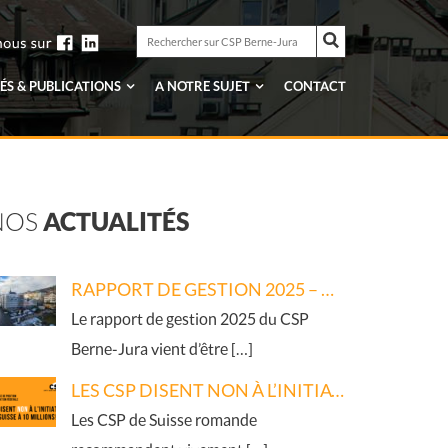
Rechercher
sur
Rechercher
CSP
sur
Berne-
CSP
ÉS & PUBLICATIONS
A NOTRE SUJET
CONTACT
Jura
Berne-
Jura
NOS
ACTUALITÉS
RAPPORT DE GESTION 2025 – GESCHÄFTSBERICHT 2025
Le rapport de gestion 2025 du CSP
Berne-Jura vient d’être […]
LES CSP DISENT NON À L’INITIATIVE « PAS DE SUISSE À 10 MILLIONS ! »
Les CSP de Suisse romande