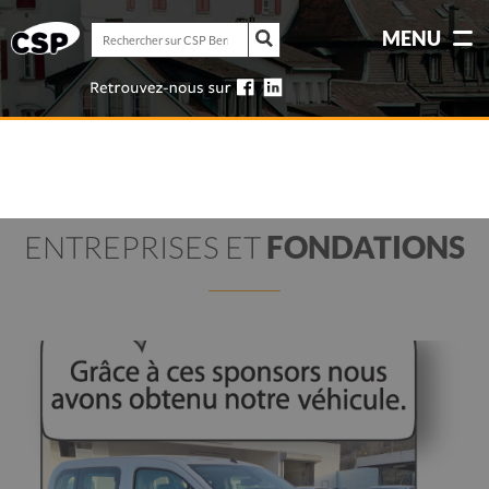
Rechercher
MENU
sur
Rechercher
CSP
sur
Berne-
CSP
Jura
Berne-
Jura
ENTREPRISES ET
FONDATIONS