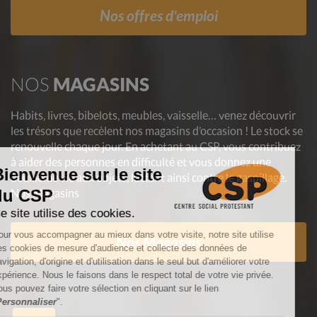
Nos offres d'emploi
NOS
MAGASINS
Habits, livres, bibelots, meubles, vaisselle… venez découvrir
les trésors que recèlent nos magasins d’occasion ! Le stock se
renouvelle chaque jour. En achetant au CSP, vous contribuez
à aider des personnes en difficulté et vous donnez une
deuxième vie aux objets, luttant ainsi contre le gaspillage.
Nos Magasins
Nos Magasins