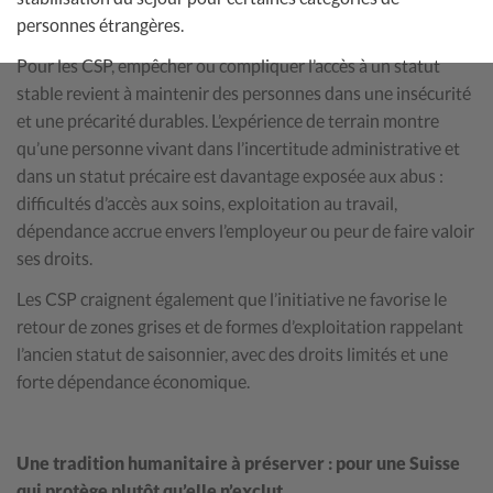
personnes étrangères.
Pour les CSP, empêcher ou compliquer l’accès à un statut
stable revient à maintenir des personnes dans une insécurité
et une précarité durables. L’expérience de terrain montre
qu’une personne vivant dans l’incertitude administrative et
dans un statut précaire est davantage exposée aux abus :
difficultés d’accès aux soins, exploitation au travail,
dépendance accrue envers l’employeur ou peur de faire valoir
ses droits.
Les CSP craignent également que l’initiative ne favorise le
retour de zones grises et de formes d’exploitation rappelant
l’ancien statut de saisonnier, avec des droits limités et une
forte dépendance économique.
Une tradition humanitaire à préserver : pour une Suisse
qui protège plutôt qu’elle n’exclut