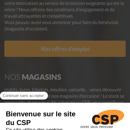
votre motivation au service de la mission exigeante qui est la
nôtre ? Nous offrons des conditions d'engagement et de
travail attrayantes et compétitives.
Vous pouvez aussi vous annoncer pour faire du bénévolat
(magasins d’occasion).
Nos offres d'emploi
NOS
MAGASINS
Habits, livres, bibelots, meubles, vaisselle… venez découvrir
les trésors que recèlent nos magasins d’occasion ! Le stock se
renouvelle chaque jour. En achetant au CSP, vous contribuez
à aider des personnes en difficulté et vous donnez une
deuxième vie aux objets, luttant ainsi contre le gaspillage.
Nos Magasins