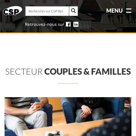
Rechercher
MENU
sur
Rechercher
CSP
sur
Berne-
CSP
Jura
Berne-
Jura
SECTEUR
COUPLES & FAMILLES