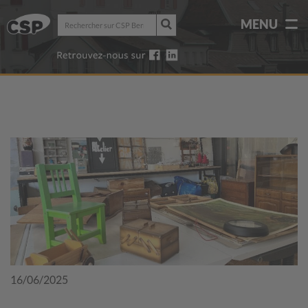
Rechercher
MENU
sur
Rechercher
CSP
sur
Berne-
CSP
Jura
Berne-
Jura
16/06/2025