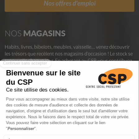
Nos offres d'emploi
NOS
MAGASINS
Habits, livres, bibelots, meubles, vaisselle… venez découvrir
les trésors que recèlent nos magasins d’occasion ! Le stock se
renouvelle chaque jour. En achetant au CSP, vous contribuez
à aider des personnes en difficulté et vous donnez une
deuxième vie aux objets, luttant ainsi contre le gaspillage.
Nos Magasins
Nos Magasins