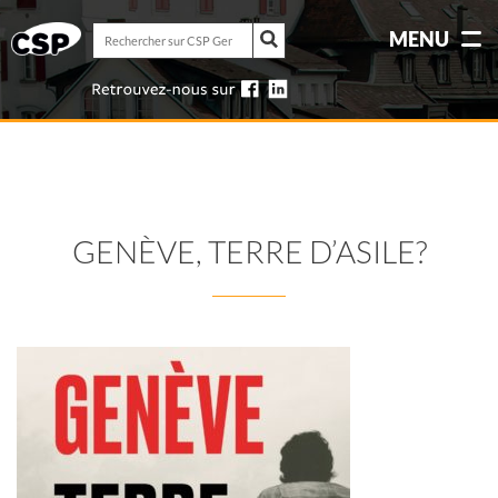
Rechercher
MENU
sur
Rechercher
CSP
sur
Genève
CSP
Genève
GENÈVE, TERRE D’ASILE?