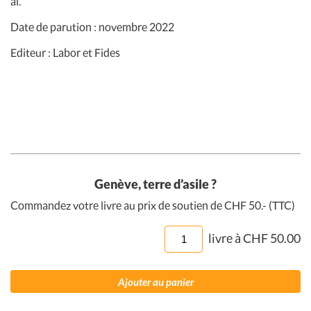
al.
Date de parution : novembre 2022
Editeur : Labor et Fides
Genève, terre d’asile ?
Commandez votre livre au prix de soutien de CHF 50.- (TTC)
quantité
livre à
CHF
50.00
de
Genève,
Ajouter au panier
terre